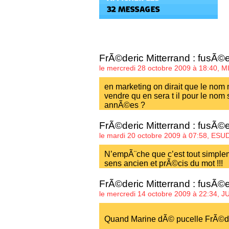
FrÃ©deric Mitterrand : fusÃ©
le mercredi 28 octobre 2009 à 18:40,
M
en marketing on dirait que le nom m
vendre qu en sera t il pour le no
annÃ©es ?
FrÃ©deric Mitterrand : fusÃ©
le mardi 20 octobre 2009 à 07:58,
ESU
N’empÃ¨che que c’est tout simpl
sens ancien et prÃ©cis du mot !!!
FrÃ©deric Mitterrand : fusÃ©
le mercredi 14 octobre 2009 à 22:34,
J
Quand Marine dÃ© pucelle FrÃ©d