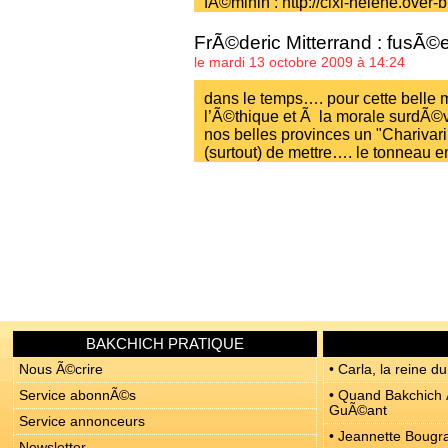
fÃ©minin : http://cixi-helene.over-
FrÃ©deric Mitterrand : fusÃ©
le mardi 13 octobre 2009 à 14:24
dans le temps…. pour cette belle
l’Ã©thique et Ã la morale surdÃ©
nos belles provinces un "Charivari
(surtout) de mettre…. le tonneau en
BAKCHICH PRATIQUE
Nous Ã©crire
• Carla, la reine du
Service abonnÃ©s
• Quand Bakchich Ã
GuÃ©ant
Service annonceurs
• Jeannette Bougrab
Newsletter