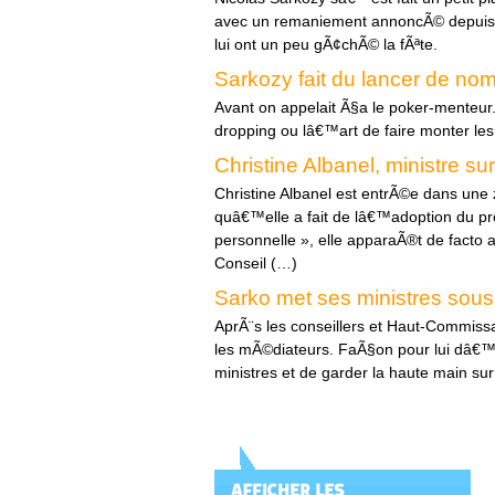
avec un remaniement annoncÃ© depuis 
lui ont un peu gÃ¢chÃ© la fÃªte.
Sarkozy fait du lancer de no
Avant on appelait Ã§a le poker-menteur
dropping ou lâ€™art de faire monter le
Christine Albanel, ministre sur 
Christine Albanel est entrÃ©e dans une 
quâ€™elle a fait de lâ€™adoption du pro
personnelle », elle apparaÃ®t de facto a
Conseil (…)
Sarko met ses ministres sous 
AprÃ¨s les conseillers et Haut-Commissa
les mÃ©diateurs. FaÃ§on pour lui dâ€™
ministres et de garder la haute main sur