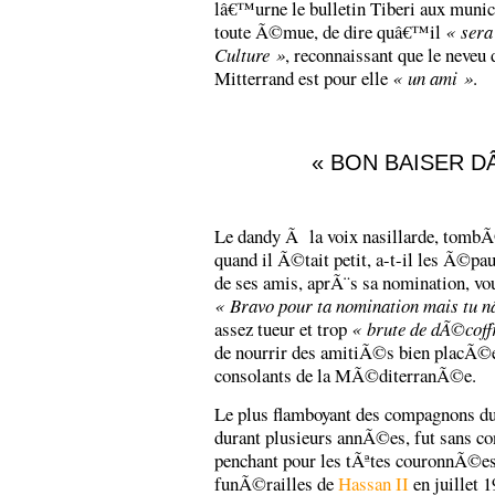
lâ€™urne le bulletin Tiberi aux munic
toute Ã©mue, de dire quâ€™il
« sera
Culture »
, reconnaissant que le neveu
Mitterrand est pour elle
« un ami »
.
« BON BAISER D
Le dandy Ã la voix nasillarde, tombÃ
quand il Ã©tait petit, a-t-il les Ã©pa
de ses amis, aprÃ¨s sa nomination, v
« Bravo pour ta nomination mais tu 
assez tueur et trop
« brute de dÃ©coff
de nourrir des amitiÃ©s bien placÃ©
consolants de la MÃ©diterranÃ©e.
Le plus flamboyant des compagnons d
durant plusieurs annÃ©es, fut sans co
penchant pour les tÃªtes couronnÃ©es
funÃ©railles de
Hassan II
en juillet 