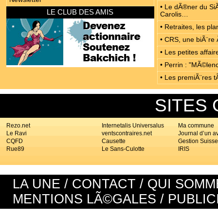
• Le dÃ®ner du SiÃ
LE CLUB DES AMIS
Carolis…
• Retraites, les p
• CRS, une biÃ¨re 
• Les petites affa
• Perrin : "MÃ©len
• Les premiÃ¨res t
SITES
Rezo.net
Internetalis Universalus
Ma commune
Le Ravi
ventscontraires.net
Journal d’un a
CQFD
Causette
Gestion Suisse
Rue89
Le Sans-Culotte
IRIS
LA UNE
/
CONTACT
/
QUI SOMM
MENTIONS LÃ©GALES
/
PUBLIC