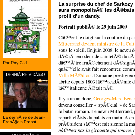
La surprise du chef de Sarkozy
aura monopolisÃ© les dÃ©bats c
profil d’un dandy.
Portrait publiÃ© le 29 juin 2009
Câ€™est le doigt sur la couture du pa
Mitterrand devient ministre de la Cult
sous le soleil. En juin 2008, le neveu 
dÃ©jÃ en odeur de saintetÃ© du cÃ
dâ€™Ãªtre fraÃ®chement dÃ©signÃ©
Par Ray Clid.
quâ€™elle avait fait rencontrer, com
Villa MÃ©dicis
. Domaine prestigieux 
DERNIÃˆRE VIDÃ‰O
abrite depuis 1803 lâ€™acadÃ©mie 
lâ€™italienne Ã©tait nÃ©.
Il y a un an donc,
Georges-Marc Bena
devenu conseiller « spÃ©cial » de Sark
le butin romain. Le neveu Mitterrand,
reparti clÃ©s du palais en main. A 
La derniÃ¨re de Jean-
FranÃ§ois Probst
prÃ©sident sâ€™est fait sienne la 
nâ€™est pas la girouette qui tourne, 