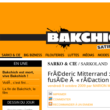
SARKO & CIE
/
SARKOLAND
EN UNE
FrÃ©deric Mitterrand 
Bakchich est mort,
vive Bakchich !
fusÃ©e Ã « rÃ©action
VoilÃ , c’est fini…
vendredi 9 octobre 2009 par
MARION 
La fin de Bakchich, le
film
IMPRIMER
COMMENTER
DESSIN DU JOUR
RECOMMANDER À UN ENNEMI