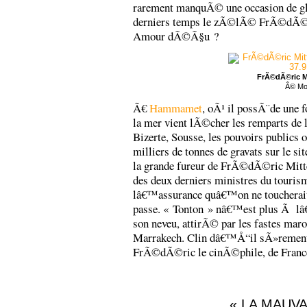
rarement manquÃ© une occasion de gl
derniers temps le zÃ©lÃ© FrÃ©dÃ©ric
Amour dÃ©Ã§u ?
FrÃ©dÃ©ric M
Â© Mo
Ã€
Hammamet
, oÃ¹ il possÃ¨de une fo
la mer vient lÃ©cher les remparts de
Bizerte, Sousse, les pouvoirs public
milliers de tonnes de gravats sur le 
la grande fureur de FrÃ©dÃ©ric Mitter
des deux derniers ministres du touri
lâ€™assurance quâ€™on ne toucherai
passe. « Tonton » nâ€™est plus Ã
son neveu, attirÃ© par les fastes mar
Marrakech. Clin dâ€™Å“il sÃ»rement a
FrÃ©dÃ©ric le cinÃ©phile, de Franc
« LA MAUVA