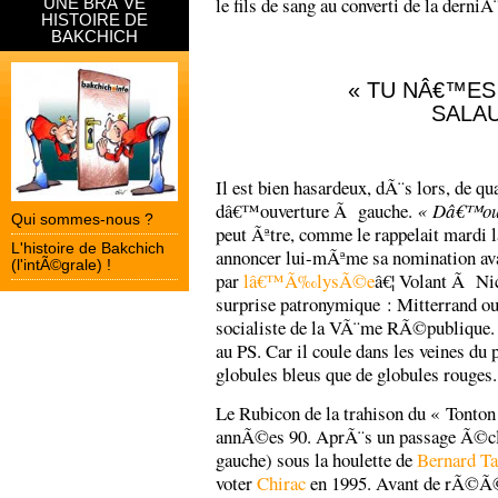
le fils de sang au converti de la derniÃ
UNE BRÃˆVE
HISTOIRE DE
BAKCHICH
« TU NÂ€™ES
SALAU
Il est bien hasardeux, dÃ¨s lors, de qual
dâ€™ouverture Ã gauche.
« Dâ€™ouv
Qui sommes-nous ?
peut Ãªtre, comme le rappelait mar
L'histoire de Bakchich
annoncer lui-mÃªme sa nomination av
(l'intÃ©grale) !
par
lâ€™Ã‰lysÃ©e
â€¦ Volant Ã Nic
surprise patronymique : Mitterrand o
socialiste de la VÃ¨me RÃ©publique. 
au PS. Car il coule dans les veines du
globules bleus que de globules rouges. 
Le Rubicon de la trahison du « Tonto
annÃ©es 90. AprÃ¨s un passage Ã©cl
gauche) sous la houlette de
Bernard Ta
voter
Chirac
en 1995. Avant de rÃ©Ã©d