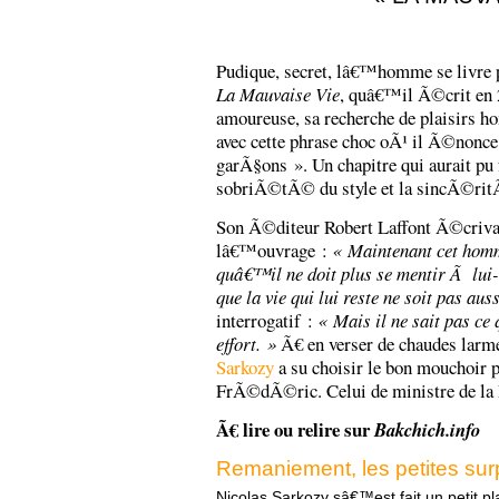
Pudique, secret, lâ€™homme se livre 
La Mauvaise Vie
, quâ€™il Ã©crit en 2
amoureuse, sa recherche de plaisirs 
avec cette phrase choc oÃ¹ il Ã©nonce
garÃ§ons ». Un chapitre qui aurait pu 
sobriÃ©tÃ© du style et la sincÃ©rit
Son Ã©diteur Robert Laffont Ã©crivai
lâ€™ouvrage :
« Maintenant cet homm
quâ€™il ne doit plus se mentir Ã lu
que la vie qui lui reste ne soit pas au
interrogatif :
« Mais il ne sait pas c
effort. »
Ã€ en verser de chaudes lar
Sarkozy
a su choisir le bon mouchoir p
FrÃ©dÃ©ric. Celui de ministre de l
Ã€ lire ou relire sur
Bakchich.info
Remaniement, les petites sur
Nicolas Sarkozy sâ€™est fait un petit