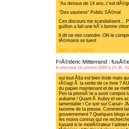
"Au dessus de 14 ans, c’est dÃ©g
"Des vauriens" Public SÃ©nat
Ces discours me scandalisent… P
guillon a fait une trÃ¨s bonne chro
Il dit ne rien craindre. ON le compr
tÃ©moins se tuent
Merci la France
FrÃ©deric Mitterrand : fusÃ©
le mercredi 14 octobre 2009 à 21:35,
C
oui tout Ã§a est bien triste mais qu
rÃ©agi Ã la sortie de ce livre ? A
du papier maintenant et de se mett
Pen la premiÃ¨re a avoir compris l
aubaine ! Quant Ã Aubry et ses aco
lamentable ! Ce soir sur Canal+ J
laxisme de la presse. Comment la
gouvernement ? Quelques blogs en
les moins connus qui ne recherchen
hasard si le modÃ©rateur l’admet e