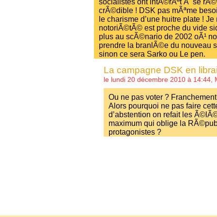
socialistes ont intÃ©rÃªt Ã se rÃ©
crÃ©dible ! DSK pas mÃªme besoin
le charisme d’une huitre plate ! Je
notoriÃ©tÃ© est proche du vide si
plus au scÃ©nario de 2002 oÃ¹ nos
prendre la branlÃ©e du nouveau si
sinon ce sera Sarko ou Le pen.
La campagne DSK en librai
le lundi 20 décembre 2010 à 14:44,
Ou ne pas voter ? Franchement
Alors pourquoi ne pas faire cet
d’abstention on refait les Ã©lÃ
maximum qui oblige la RÃ©pub
protagonistes ?