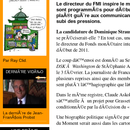
Le directeur du FMI inspire le m
sont programmÃ©s pour dÃ©but
plaÃ®t guÃ¨re aux communicants 
subi des pressions.
La candidature de Dominique Stra
se prÃ©ciserait-elle ? En tout cas, un
le directeur du Fonds monÃ©taire int
dÃ©but de 2011.
Le coup dâ€™envoi est donnÃ© au Se
Par Ray Clid.
DSK Ã Washington
de StÃ©phanie Ant
le 3 fÃ©vrier. La journaliste de Fr
DERNIÃˆRE VIDÃ‰O
plusieurs reprises ainsi que des membr
sent plutÃ´t lâ€™hagiographie que 
Dans le mÃªme registre, Claude Askol
sâ€™attelle Ã un projet pour Grasset, 
conditionnÃ©e par la dÃ©cision du 
La derniÃ¨re de Jean-
Une biographie politique signÃ©e p
FranÃ§ois Probst
du Moment serait aussi dans les carto