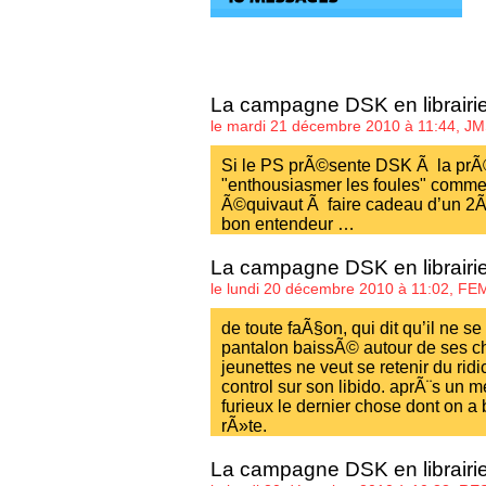
La campagne DSK en librairi
le mardi 21 décembre 2010 à 11:44,
JM
Si le PS prÃ©sente DSK Ã la prÃ©s
"enthousiasmer les foules" comme 
Ã©quivaut Ã faire cadeau d’un 2
bon entendeur …
La campagne DSK en librairi
le lundi 20 décembre 2010 à 11:02,
FE
de toute faÃ§on, qui dit qu’il ne s
pantalon baissÃ© autour de ses ch
jeunettes ne veut se retenir du ridic
control sur son libido. aprÃ¨s u
furieux le dernier chose dont on a
rÃ»te.
La campagne DSK en librairi