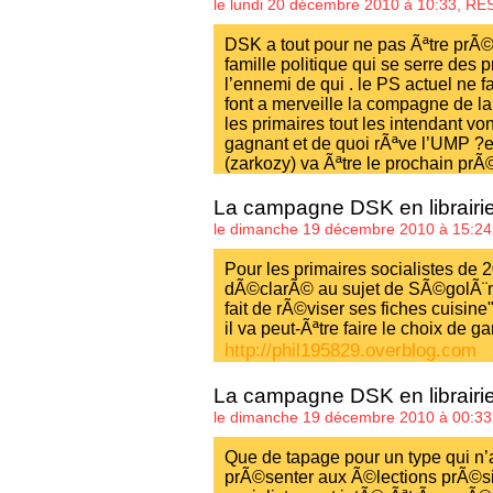
le lundi 20 décembre 2010 à 10:33,
RE
DSK a tout pour ne pas Ãªtre prÃ©s
famille politique qui se serre des 
l’ennemi de qui . le PS actuel ne fa
font a merveille la compagne de l
les primaires tout les intendant v
gagnant et de quoi rÃªve l’UMP ?et
(zarkozy) va Ãªtre le prochain prÃ©
La campagne DSK en librairi
le dimanche 19 décembre 2010 à 15:24
Pour les primaires socialistes de
dÃ©clarÃ© au sujet de SÃ©golÃ¨ne
fait de rÃ©viser ses fiches cuisine"
il va peut-Ãªtre faire le choix de g
http://phil195829.overblog.com
La campagne DSK en librairi
le dimanche 19 décembre 2010 à 00:33
Que de tapage pour un type qui n’
prÃ©senter aux Ã©lections prÃ©si