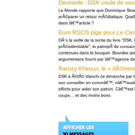
Devinette : DSK coule de sou
Le Monde rapporte que Dominique Strau
prÃ©parer un retour mÃ©diatique. Quel
dans lâ€™article ?
Euro RSCG pige pour
Le Can
DÃ¨s la veille de la sortie du livre "DSK
prÃ©sidentiable", le palmipÃ¨de consacr
contenues dans le bouquin. Bourdes a
argumentaire fourni par lâ€™agence d
Ramzy Khiroun, le « dÃ©min
DSK a Ã©tÃ© blanchi ce dimanche par l
son conseiller en commâ€™, nâ€™ava
efforts pour aider son patron. Câ€™e
coups… et des moins bons.