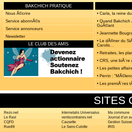
BAKCHICH PRATIQUE
Nous Ã©crire
• Carla, la reine du
Service abonnÃ©s
• Quand Bakchich Ã
GuÃ©ant
Service annonceurs
• Jeannette Bougrab
Newsletter
• Le dÃ®ner du SiÃ
LE CLUB DES AMIS
Carolis…
• Retraites, les p
• CRS, une biÃ¨re 
• Les petites affa
• Perrin : "MÃ©len
• Les premiÃ¨res t
SITES
Rezo.net
Internetalis Universalus
Ma commune
Le Ravi
ventscontraires.net
Journal d’un a
CQFD
Causette
Gestion Suisse
Rue89
Le Sans-Culotte
IRIS