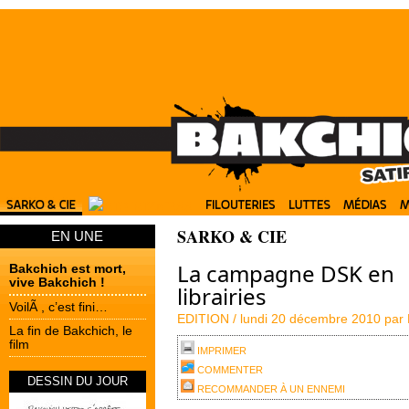
SARKO & CIE
EN UNE
La campagne DSK en
Bakchich est mort,
vive Bakchich !
librairies
VoilÃ , c’est fini…
EDITION /
lundi 20 décembre 2010 par
La fin de Bakchich, le
film
IMPRIMER
COMMENTER
DESSIN DU JOUR
RECOMMANDER À UN ENNEMI