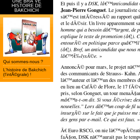
UNE BRÃˆVE
Et puis il y a
DSK, lâ€™anticandidat
HISTOIRE DE
Jean-Pierre Gonguet
. Le journaliste 
BAKCHICH
sâ€™est intÃ©ressÃ© au rapport quâ
et le dÃ©sir. Un livre apparemment s
homme qui a besoin dâ€™argent, de pou
explique le texte de promotion (â€¦)
entourÃ© en politique parce quâ€™il 
(â€¦). Bref, un anticandidat que nous
lâ€™Ã‰lysÃ©e.
»
Qui sommes-nous ?
AnnoncÃ© pour mars, le projet nâ€™a 
L'histoire de Bakchich
des communicants de Strauss- Kahn. Ap
(l'intÃ©grale) !
lâ€™auteur et lâ€™un des membres
eu lieu au CafÃ© de Flore, le 17 fÃ©vr
pris, selon Gonguet, un tour menaÃ§a
mâ€™a-t-on dit. Si vous Ã©crivez des 
nouvelles.” Lors dâ€™un coup de fil 
insurgÃ© sur le fait que je puisse me
des gens par e-mail. Ce qui est faux.
»
Ã€ Euro RSCG, on nie lâ€™opÃ©ratio
faÃ§on, DSK nâ€™aurait pas le temps 