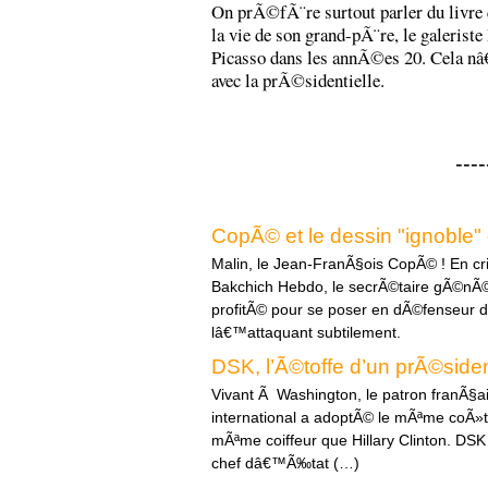
On prÃ©fÃ¨re surtout parler du livr
la vie de son grand-pÃ¨re, le galerist
Picasso dans les annÃ©es 20. Cela nâ
avec la prÃ©sidentielle.
----
CopÃ© et le dessin "ignoble"
Malin, le Jean-FranÃ§ois CopÃ© ! En cri
Bakchich Hebdo, le secrÃ©taire gÃ©nÃ
profitÃ© pour se poser en dÃ©fenseur 
lâ€™attaquant subtilement.
DSK, l’Ã©toffe d’un prÃ©side
Vivant Ã Washington, le patron franÃ§
international a adoptÃ© le mÃªme coÃ»t
mÃªme coiffeur que Hillary Clinton. DSK s
chef dâ€™Ã‰tat (…)