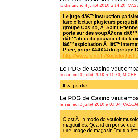
le dimanche 4 juillet 2010 à 14:20,
CAS
Le juge dâ€™instruction paris
faire effectuer
plusieurs perquisi
groupe Casino, Ã Saint-Etienne 
porte sur des soupÃ§ons dâ€™a
dâ€™abus de pouvoir et de faux,
lâ€™exploitation Ã lâ€™interna
Price, propriÃ©tÃ© du groupe 
http://www.lejdd.fr/Societe/Justic
Le PDG de Casino veut empal
le samedi 3 juillet 2010 à 11:33,
MICHE
Il va perdre.
Le PDG de Casino veut empal
le samedi 3 juillet 2010 à 09:04,
CASSA
C’est Ã la mode de vouloir museler
magouilles. Quand on pense que 
une image de magasin "mutualiste