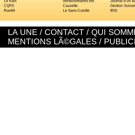
Le Ravi
ventscontraires.net
Journal d’un a
CQFD
Causette
Gestion Suisse
Rue89
Le Sans-Culotte
IRIS
LA UNE
/
CONTACT
/
QUI SOMM
MENTIONS LÃ©GALES
/
PUBLIC