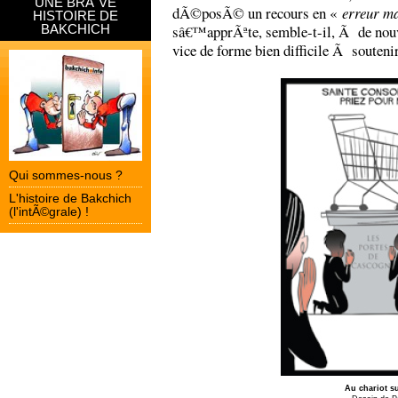
UNE BRÃˆVE
dÃ©posÃ© un recours en «
erreur m
HISTOIRE DE
BAKCHICH
sâ€™apprÃªte, semble-t-il, Ã de nouve
vice de forme bien difficile Ã soutenir
Qui sommes-nous ?
L'histoire de Bakchich
(l'intÃ©grale) !
Au chariot s