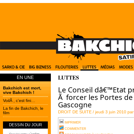
LUTTES
EN UNE
Le Conseil dâ€™Etat p
Bakchich est mort,
vive Bakchich !
Ã forcer les Portes de
VoilÃ , c’est fini…
Gascogne
La fin de Bakchich, le
DROIT DE SUITE /
jeudi 3 juin 2010 pa
film
IMPRIMER
DESSIN DU JOUR
COMMENTER