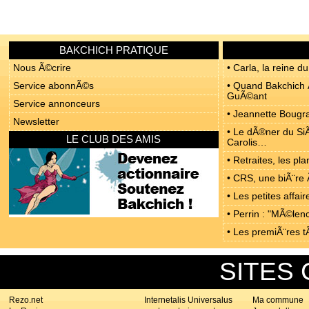
BAKCHICH PRATIQUE
Nous Ã©crire
• Carla, la reine du
Service abonnÃ©s
• Quand Bakchich Ã
GuÃ©ant
Service annonceurs
• Jeannette Bougrab
Newsletter
• Le dÃ®ner du SiÃ
LE CLUB DES AMIS
Carolis…
• Retraites, les p
• CRS, une biÃ¨re 
• Les petites affa
• Perrin : "MÃ©len
• Les premiÃ¨res t
SITES
Rezo.net
Internetalis Universalus
Ma commune