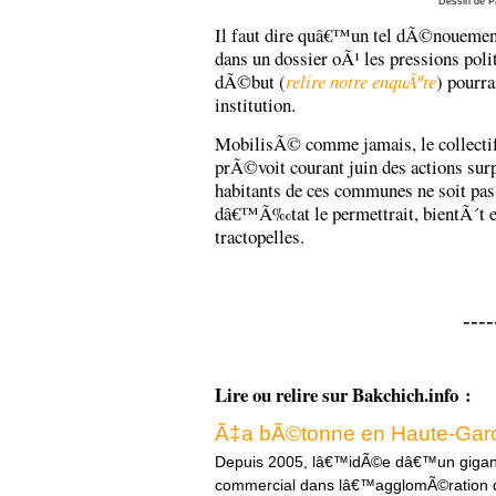
Dessin de 
Il faut dire quâ€™un tel dÃ©nouement,
dans un dossier oÃ¹ les pressions pol
dÃ©but (
relire notre enquÃªte
) pourr
institution.
MobilisÃ© comme jamais, le collectif
prÃ©voit courant juin des actions sur
habitants de ces communes ne soit pa
dâ€™Ã‰tat le permettrait, bientÃ´t en
tractopelles.
----
Lire ou relire sur Bakchich.info :
Ã‡a bÃ©tonne en Haute-Gar
Depuis 2005, lâ€™idÃ©e dâ€™un gigan
commercial dans lâ€™agglomÃ©ration d