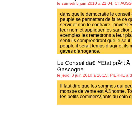
le samedi 5 juin 2010 à 21:04,
CHAUSS
dans quelle democratie le conseil
peuple se permettent de faire ce qu’
servir et non le contraire .j’invite
leur nom et appliquer les sanctio
exemples les remettrons a leur pla
senti ils comprendront que le seul 
peuple.il serait temps d’agir et ils
gaves d’arrogance.
Le Conseil dâ€™Etat prÃªt Ã 
Gascogne
le jeudi 3 juin 2010 à 16:15,
PIERRE
a di
Il faut dire que les sommes qui pe
monstre de vente est Ã©norme. To
les petits commerÃ§ants du coin qu