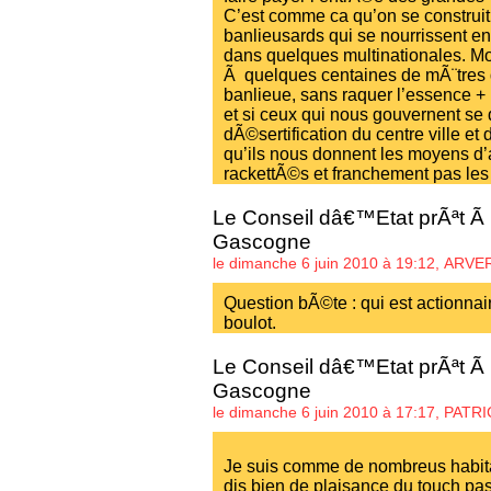
C’est comme ca qu’on se construi
banlieusards qui se nourrissent e
dans quelques multinationales. Moi
Ã quelques centaines de mÃ¨tres
banlieue, sans raquer l’essence + 1
et si ceux qui nous gouvernent se
dÃ©sertification du centre ville e
qu’ils nous donnent les moyens d’at
rackettÃ©s et franchement pas les
Le Conseil dâ€™Etat prÃªt Ã 
Gascogne
le dimanche 6 juin 2010 à 19:12,
ARVE
Question bÃ©te : qui est actionnai
boulot.
Le Conseil dâ€™Etat prÃªt Ã 
Gascogne
le dimanche 6 juin 2010 à 17:17,
PATRI
Je suis comme de nombreus habita
dis bien de plaisance du touch pas