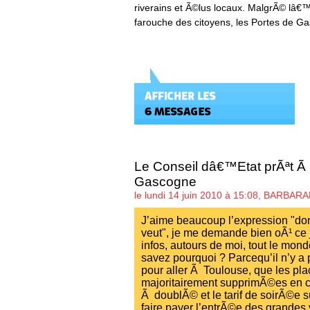
riverains et Ã©lus locaux. MalgrÃ© lâ€
farouche des citoyens, les Portes de G
Le Conseil dâ€™Etat prÃªt Ã 
Gascogne
le lundi 14 juin 2010 à 15:08,
BARBARA
J’aime beaucoup l’expression "do
veut", je me demande bien oÃ¹ ce 
infos, autours de moi, tout le mond
savez pourquoi ? Parcequ’il n’y a
pour aller Ã Toulouse, que les pl
majoritairement supprimÃ©es en cen
Ã doublÃ© et le tarif de soirÃ©e 
faire payer l’entrÃ©e des grandes 