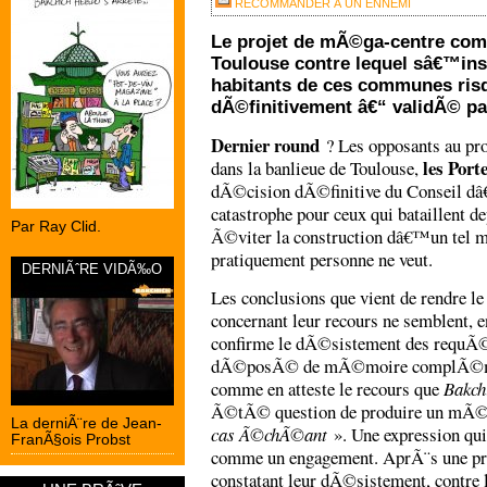
RECOMMANDER À UN ENNEMI
Le projet de mÃ©ga-centre comm
Toulouse contre lequel sâ€™in
habitants de ces communes ris
dÃ©finitivement â€“ validÃ© pa
Dernier round
? Les opposants au pr
les Port
dans la banlieue de Toulouse,
dÃ©cision dÃ©finitive du Conseil dâ
catastrophe pour ceux qui bataillent d
Par Ray Clid.
Ã©viter la construction dâ€™un tel ma
pratiquement personne ne veut.
DERNIÃˆRE VIDÃ‰O
Les conclusions que vient de rendre l
concernant leur recours ne semblent, e
confirme le dÃ©sistement des requÃ©
dÃ©posÃ© de mÃ©moire complÃ©menta
comme en atteste le recours que
Bakch
Ã©tÃ© question de produire un mÃ
La derniÃ¨re de Jean-
cas Ã©chÃ©ant
». Une expression qu
FranÃ§ois Probst
comme un engagement. AprÃ¨s une pr
constatant leur dÃ©sistement, contre l