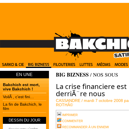
BIG BIZNESS
/
NOS SOUS
EN UNE
La crise financiere est
Bakchich est mort,
vive Bakchich !
derriÃ¨re nous
VoilÃ , c’est fini…
CASSANDRE /
mardi 7 octobre 2008 p
La fin de Bakchich, le
ROTHÃ©
film
IMPRIMER
DESSIN DU JOUR
COMMENTER
RECOMMANDER À UN ENNEMI