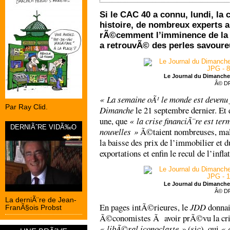
Si le CAC 40 a connu, lundi, la 
histoire, de nombreux experts 
rÃ©cemment l’imminence de la s
a retrouvÃ© des perles savoure
Le Journal du Dimanche
Â© D
« La semaine oÃ¹ le monde est devenu 
Par Ray Clid.
Dimanche
le 21 septembre dernier. Et 
une, que
« la crise financiÃ¨re est te
DERNIÃˆRE VIDÃ‰O
nouvelles »
Ã©taient nombreuses, mal
la baisse des prix de l’immobilier et 
exportations et enfin le recul de l’infla
Le Journal du Dimanche
Â© D
La derniÃ¨re de Jean-
En pages intÃ©rieures, le
JDD
donnai
FranÃ§ois Probst
Ã©conomistes Ã avoir prÃ©vu la cris
« libÃ©ral iconoclaste »
(sic), qui
« 