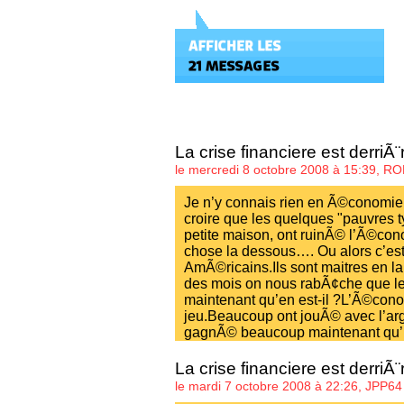
La crise financiere est derriÃ
le mercredi 8 octobre 2008 à 15:39,
RO
Je n’y connais rien en Ã©conomie,
croire que les quelques "pauvres 
petite maison, ont ruinÃ© l’Ã©cono
chose la dessous…. Ou alors c’es
AmÃ©ricains.Ils sont maitres en l
des mois on nous rabÃ¢che que les
maintenant qu’en est-il ?L’Ã©cono
jeu.Beaucoup ont jouÃ© avec l’arg
gagnÃ© beaucoup maintenant qu’ils 
La crise financiere est derriÃ
le mardi 7 octobre 2008 à 22:26,
JPP64