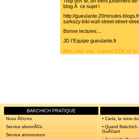
Trop drÃ´le, on vient justement de 
blog Ã ce sujet !
http://gueulante.20minutes-blogs.f
sarkozy-kiki-wall-street-street-stre
Bonne lectures…
JD l’Equipe gueulante.fr
Ben, faut voir, surtout DSK et le
BAKCHICH PRATIQUE
Nous Ã©crire
• Carla, la reine du
Service abonnÃ©s
• Quand Bakchich Ã
GuÃ©ant
Service annonceurs