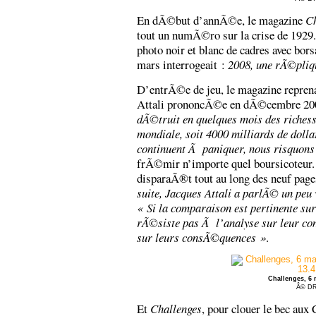
En dÃ©but d’annÃ©e, le magazine
Ch
tout un numÃ©ro sur la crise de 1929
photo noir et blanc de cadres avec bor
mars interrogeait :
2008, une rÃ©pliq
D’entrÃ©e de jeu, le magazine repren
Attali prononcÃ©e en dÃ©cembre 20
dÃ©truit en quelques mois des riche
mondiale, soit 4000 milliards de dolla
continuent Ã paniquer, nous risquons
frÃ©mir n’importe quel boursicoteur.
disparaÃ®t tout au long des neuf page
suite, Jacques Attali a parlÃ© un peu 
« Si la comparaison est pertinente sur
rÃ©siste pas Ã l’analyse sur leur cont
sur leurs consÃ©quences »
.
Challenges, 6 
Â© D
Et
Challenges
, pour clouer le bec aux