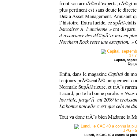
front son armÃ©e d’experts, rÃ©gime
plus pertinent est sans doute le dir
Dexia Asset Management. Amusant quan
l’histoire. Extra lucide, ce spÃ©cialis
bancaires Ã l’ancienne »
ont disparu
d’assurance des dÃ©pÃ´ts mis en plac
Northern Rock reste une exception. »
C
Capital, sept
Â© D
Enfin, dans le magazine
Capital
du moi
toujours prÃ©sentÃ© uniquement co
Normale SupÃ©rieure, et trÃ¨s rarem
Lazard, porte la bonne parole.
« Nous a
horrible, jusqu’Ã mi 2009 la croissan
La bonne nouvelle c’est que cela ne d
Tout va donc trÃ¨s bien Madame la 
Lundi, le CAC 40 a connu la plus