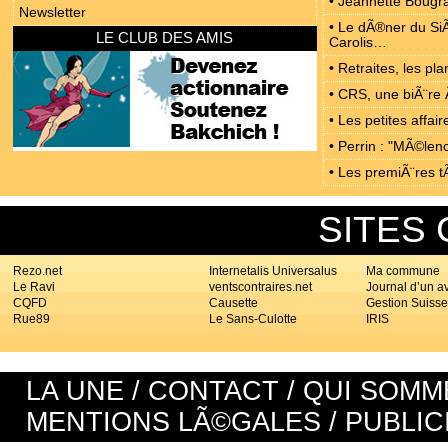
• Jeannette Bougrab
Newsletter
• Le dÃ®ner du SiÃ
LE CLUB DES AMIS
Carolis…
• Retraites, les p
• CRS, une biÃ¨re 
• Les petites affa
• Perrin : "MÃ©len
• Les premiÃ¨res t
SITES
Rezo.net
Internetalis Universalus
Ma commune
Le Ravi
ventscontraires.net
Journal d’un a
CQFD
Causette
Gestion Suisse
Rue89
Le Sans-Culotte
IRIS
LA UNE
/
CONTACT
/
QUI SOMM
MENTIONS LÃ©GALES
/
PUBLIC