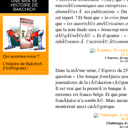
UNE BRÃˆVE
macroÃ©conomiques aux entreprises et
HISTOIRE DE
BAKCHICH
abonnÃ©es Ã ses publications »
. Du
cet expert ? Et bien que
« la crise fina
que
« les autoritÃ©s amÃ©ricaines o
que la note finale sera
« beaucoup moin
dÃ©gÃ©nÃ©rÃ© »
. Et d’ajouter :
« 
inhÃ©rentes Ã l’activitÃ© Ã©conom
Qui sommes-nous ?
L’Express, 25 se
Â© D
L'histoire de Bakchich
(l'intÃ©grale) !
Dans la mÃªme veine,
l’Express
du 25 
question
« Une banque franÃ§aise peut 
journalistes de la rÃ©daction rÃ©pon
Il est vrai que la premiÃ¨re banque
extremis est franco-belge. Et que pour
franÃ§aise n’a sombrÃ©. Mais aucun e
montrerait aussi catÃ©gorique.
Challenges, 6
Â© D