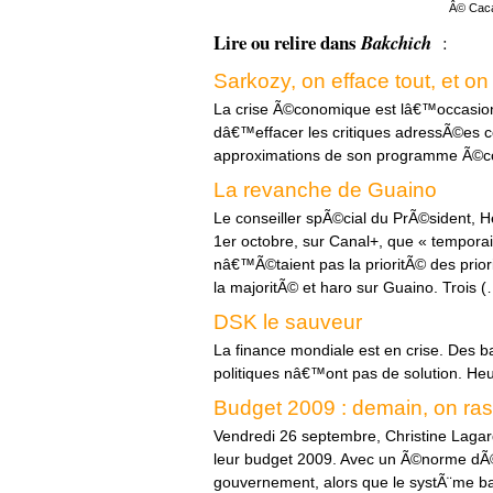
Â© Caca
Lire ou relire dans
Bakchich
:
Sarkozy, on efface tout, et 
La crise Ã©conomique est lâ€™occasio
dâ€™effacer les critiques adressÃ©es c
approximations de son programme Ã©c
La revanche de Guaino
Le conseiller spÃ©cial du PrÃ©sident, H
1er octobre, sur Canal+, que « temporai
nâ€™Ã©taient pas la prioritÃ© des prio
la majoritÃ© et haro sur Guaino. Trois 
DSK le sauveur
La finance mondiale est en crise. Des 
politiques nâ€™ont pas de solution. H
Budget 2009 : demain, on ras
Vendredi 26 septembre, Christine Laga
leur budget 2009. Avec un Ã©norme dÃ©fi
gouvernement, alors que le systÃ¨me ban