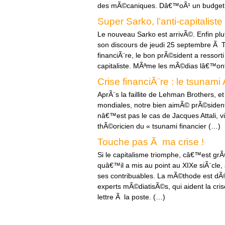
des mÃ©caniques. Dâ€™oÃ¹ un budget
Super Sarko, l’anti-capitaliste
Le nouveau Sarko est arrivÃ©. Enfin pl
son discours de jeudi 25 septembre Ã To
financiÃ¨re, le bon prÃ©sident a ressort
capitaliste. MÃªme les mÃ©dias lâ€™on
Crise financiÃ¨re : le tsunami A
AprÃ¨s la faillite de Lehman Brothers, e
mondiales, notre bien aimÃ© prÃ©sident
nâ€™est pas le cas de Jacques Attali, vi
thÃ©oricien du « tsunami financier (…)
Touche pas Ã ma crise !
Si le capitalisme triomphe, câ€™est gr
quâ€™il a mis au point au XIXe siÃ¨cle,
ses contribuables. La mÃ©thode est dÃ
experts mÃ©diatisÃ©s, qui aident la cr
lettre Ã la poste. (…)