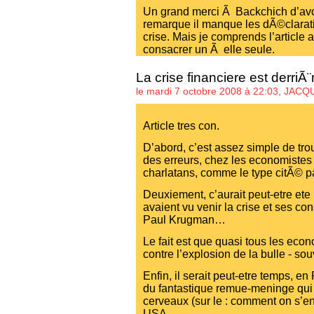
Un grand merci Ã Backchich d’avoi
remarque il manque les dÃ©clarati
crise. Mais je comprends l’article aur
consacrer un Ã elle seule.
La crise financiere est derriÃ
le mardi 7 octobre 2008 à 22:03,
JACQ
Article tres con.
D’abord, c’est assez simple de tro
des erreurs, chez les economistes 
charlatans, comme le type citÃ© p
Deuxiement, c’aurait peut-etre ete 
avaient vu venir la crise et ses c
Paul Krugman…
Le fait est que quasi tous les eco
contre l’explosion de la bulle - so
Enfin, il serait peut-etre temps, e
du fantastique remue-meninge qui
cerveaux (sur le : comment on s’en
USA.