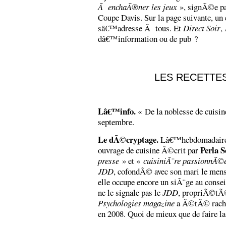
Ã enchaÃ®ner les jeux
», signÃ©e p
Coupe Davis. Sur la page suivante, u
sâ€™adresse Ã tous. Et
Direct Soir
,
dâ€™information ou de pub ?
LES RECETTE
Lâ€™info.
« De la noblesse de cuisin
septembre.
Le dÃ©cryptage.
Lâ€™hebdomadaire c
Perla 
ouvrage de cuisine Ã©crit par
presse
» et «
cuisiniÃ¨re passionnÃ©
JDD
, cofondÃ© avec son mari le men
elle occupe encore un siÃ¨ge au cons
ne le signale pas le
JDD
, propriÃ©tÃ
Psychologies magazine
a Ã©tÃ© rach
en 2008. Quoi de mieux que de faire