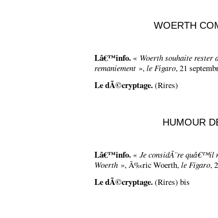
WOERTH CO
Lâ€™info.
«
Woerth souhaite rester 
remaniement
»,
le Figaro
, 21 septembr
Le dÃ©cryptage.
(Rires)
HUMOUR D
Lâ€™info.
«
Je considÃ¨re quâ€™il
Woerth
», Ã‰ric Woerth,
le Figaro
, 
Le dÃ©cryptage.
(Rires) bis