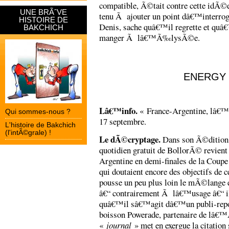
compatible, Ã©tait contre cette idÃ©
UNE BRÃˆVE
tenu Ã ajouter un point dâ€™interrogati
HISTOIRE DE
Denis, sache quâ€™il regrette et quâ€
BAKCHICH
manger Ã lâ€™Ã‰lysÃ©e.
ENERGY
Lâ€™info.
« France-Argentine, lâ€™e
Qui sommes-nous ?
17 septembre.
L'histoire de Bakchich
(l'intÃ©grale) !
Le dÃ©cryptage.
Dans son Ã©dition 
quotidien gratuit de BollorÃ© revient 
Argentine en demi-finales de la Coupe 
qui doutaient encore des objectifs de c
pousse un peu plus loin le mÃ©lange e
â€“ contrairement Ã lâ€™usage â€“ 
quâ€™il sâ€™agit dâ€™un publi-rep
boisson Powerade, partenaire de lâ€™
«
journal
» met en exergue la citation