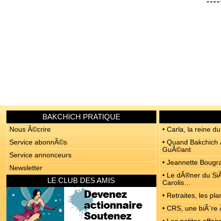
----
BAKCHICH PRATIQUE
Nous Ã©crire
• Carla, la reine du
Service abonnÃ©s
• Quand Bakchich Ã
GuÃ©ant
Service annonceurs
• Jeannette Bougrab
Newsletter
• Le dÃ®ner du SiÃ
LE CLUB DES AMIS
Carolis…
• Retraites, les p
• CRS, une biÃ¨re 