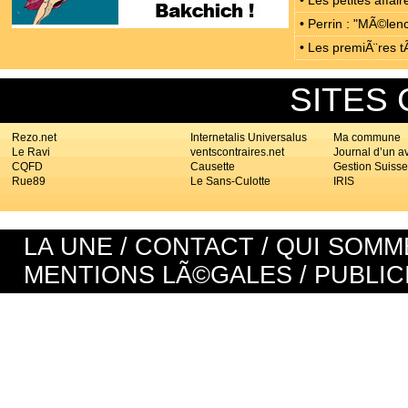
• Les petites affa
• Perrin : "MÃ©len
• Les premiÃ¨res t
SITES
Rezo.net
Internetalis Universalus
Ma commune
Le Ravi
ventscontraires.net
Journal d’un a
CQFD
Causette
Gestion Suisse
Rue89
Le Sans-Culotte
IRIS
LA UNE
/
CONTACT
/
QUI SOMM
MENTIONS LÃ©GALES
/
PUBLIC