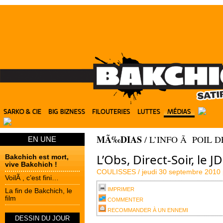
MÃ‰DIAS
/
L’INFO Ã POIL 
EN UNE
L’Obs, Direct-Soir, le 
Bakchich est mort,
vive Bakchich !
COULISSES /
jeudi 30 septembre 2010
VoilÃ , c’est fini…
IMPRIMER
La fin de Bakchich, le
film
COMMENTER
RECOMMANDER À UN ENNEMI
DESSIN DU JOUR