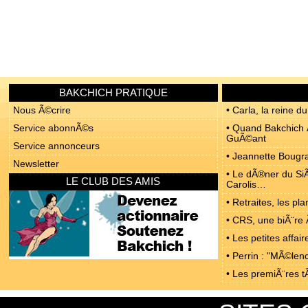
BAKCHICH PRATIQUE
Nous Ã©crire
• Carla, la reine du
Service abonnÃ©s
• Quand Bakchich Ã
GuÃ©ant
Service annonceurs
• Jeannette Bougrab
Newsletter
• Le dÃ®ner du SiÃ
LE CLUB DES AMIS
Carolis…
• Retraites, les p
• CRS, une biÃ¨re 
• Les petites affa
• Perrin : "MÃ©len
• Les premiÃ¨res t