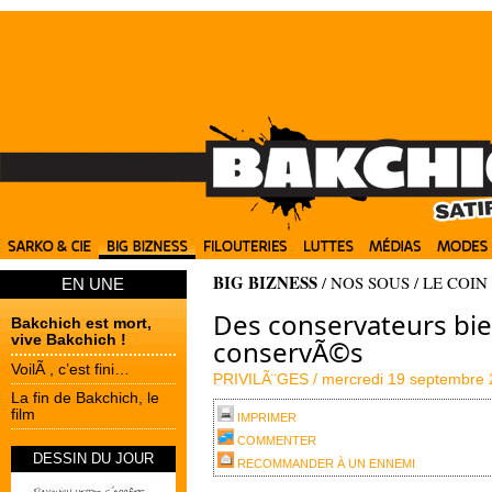
BIG BIZNESS
/
NOS SOUS
/
LE COIN
EN UNE
Des conservateurs bi
Bakchich est mort,
vive Bakchich !
conservÃ©s
VoilÃ , c’est fini…
PRIVILÃ¨GES /
mercredi 19 septembre
La fin de Bakchich, le
film
IMPRIMER
COMMENTER
DESSIN DU JOUR
RECOMMANDER À UN ENNEMI