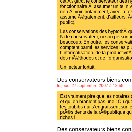
cet Ã©gard, le conservateur des h
fonctionnaire Ã assumer un tel ni
rien Ã voir, notamment, avec la re
assume Ã©galement, d’ailleurs, Ã©
public).
Les conservations des hyptothÃ¨qu
Ni le conservateur, ni son personnel
beaucoup. En outre, les conserva
comptent parmi les services les p
l’informatisation, de la productivit
des mÃ©thodes et de l’organisation
Un lecteur fortuit
Des conservateurs biens co
le jeudi 27 septembre 2007 à 12:58
Est vraiment pire que les notaires 
et qui en branlent pas une ! Ou q
les toubibs qui s’engraissent sur 
prÃ©sidents de la rÃ©publique qui
riches !
Des conservateurs biens co