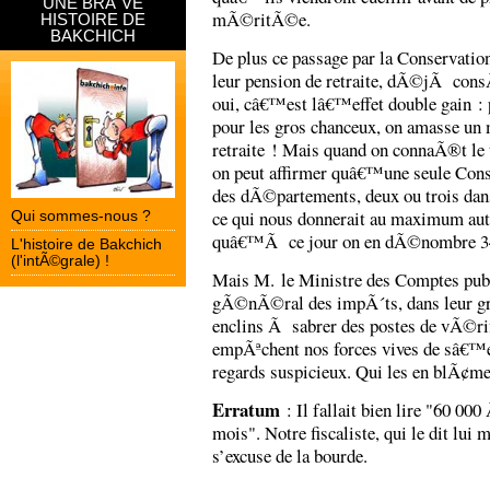
UNE BRÃˆVE
mÃ©ritÃ©e.
HISTOIRE DE
BAKCHICH
De plus ce passage par la Conservation
leur pension de retraite, dÃ©jÃ cons
oui, câ€™est lâ€™effet double gain : 
pour les gros chanceux, on amasse un
retraite ! Mais quand on connaÃ®t le t
on peut affirmer quâ€™une seule Conser
des dÃ©partements, deux ou trois dans
ce qui nous donnerait au maximum aut
Qui sommes-nous ?
quâ€™Ã ce jour on en dÃ©nombre 344
L'histoire de Bakchich
(l'intÃ©grale) !
Mais M. le Ministre des Comptes publ
gÃ©nÃ©ral des impÃ´ts, dans leur gr
enclins Ã sabrer des postes de vÃ©rifi
empÃªchent nos forces vives de sâ€™
regards suspicieux. Qui les en blÃ¢me
Erratum
: Il fallait bien lire "60 00
mois". Notre fiscaliste, qui le dit lu
s’excuse de la bourde.