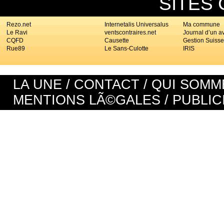
SITES
Rezo.net
Internetalis Universalus
Ma commune
Le Ravi
ventscontraires.net
Journal d’un a
CQFD
Causette
Gestion Suisse
Rue89
Le Sans-Culotte
IRIS
LA UNE
/
CONTACT
/
QUI SOMM
MENTIONS LÃ©GALES
/
PUBLIC