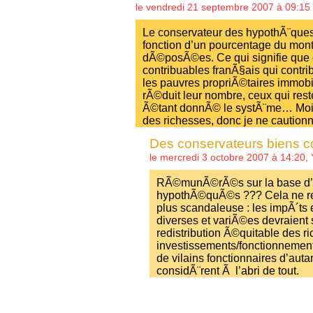
le vendredi 21 septembre 2007 à 09:15
Le conservateur des hypothÃ¨qu
fonction d’un pourcentage du mon
dÃ©posÃ©es. Ce qui signifie que 
contribuables franÃ§ais qui contri
les pauvres propriÃ©taires immobil
rÃ©duit leur nombre, ceux qui rest
Ã©tant donnÃ© le systÃ¨me… Moi je
des richesses, donc je ne caution
Des conservateurs biens 
le mercredi 3 octobre 2007 à 14:20,
RÃ©munÃ©rÃ©s sur la base d’u
hypothÃ©quÃ©s ??? Cela ne ren
plus scandaleuse : les impÃ´ts 
diverses et variÃ©es devraient
redistribution Ã©quitable des r
investissements/fonctionnement
de vilains fonctionnaires d’autan
considÃ¨rent Ã l’abri de tout.