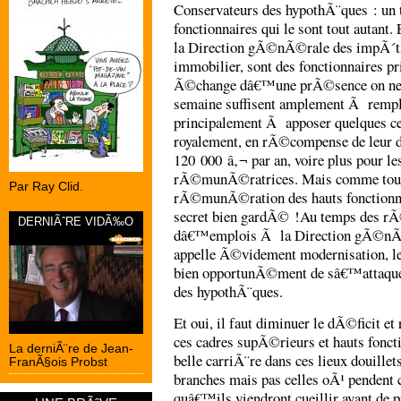
Conservateurs des hypothÃ¨ques : un t
fonctionnaires qui le sont tout autant.
la Direction gÃ©nÃ©rale des impÃ´ts, 
immobilier, sont des fonctionnaires 
Ã©change dâ€™une prÃ©sence on ne pe
semaine suffisent amplement Ã rempli
principalement Ã apposer quelques cen
royalement, en rÃ©compense de leur d
120 000 â‚¬ par an, voire plus pour le
rÃ©munÃ©ratrices. Mais comme toute
Par Ray Clid.
rÃ©munÃ©ration des hauts fonctionna
secret bien gardÃ© !Au temps des rÃ
DERNIÃˆRE VIDÃ‰O
dâ€™emplois Ã la Direction gÃ©nÃ
appelle Ã©videment modernisation, l
bien opportunÃ©ment de sâ€™attaquer
des hypothÃ¨ques.
Et oui, il faut diminuer le dÃ©ficit 
ces cadres supÃ©rieurs et hauts foncti
La derniÃ¨re de Jean-
belle carriÃ¨re dans ces lieux douillets
FranÃ§ois Probst
branches mais pas celles oÃ¹ pendent ce
quâ€™ils viendront cueillir avant de p