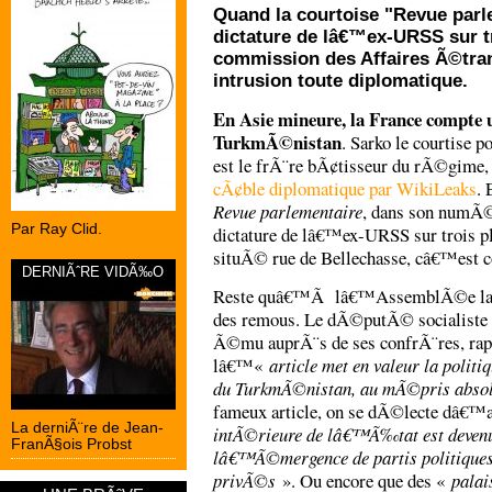
Quand la courtoise "Revue parle
dictature de lâ€™ex-URSS sur tr
commission des Affaires Ã©tr
intrusion toute diplomatique.
En Asie mineure, la France compte 
TurkmÃ©nistan
. Sarko le courtise p
est le frÃ¨re bÃ¢tisseur du rÃ©gime
cÃ¢ble diplomatique par WikiLeaks
. 
Revue parlementaire
, dans son numÃ©
Par Ray Clid.
dictature de lâ€™ex-URSS sur trois p
situÃ© rue de Bellechasse, câ€™est c
DERNIÃˆRE VIDÃ‰O
Reste quâ€™Ã lâ€™AssemblÃ©e la l
des remous. Le dÃ©putÃ© socialiste
Ã©mu auprÃ¨s de ses confrÃ¨res, rappe
lâ€™«
article met en valeur la poli
du TurkmÃ©nistan, au mÃ©pris absol
fameux article, on se dÃ©lecte dâ€™
La derniÃ¨re de Jean-
intÃ©rieure de lâ€™Ã‰tat est deven
FranÃ§ois Probst
lâ€™Ã©mergence de partis politiques 
privÃ©s
». Ou encore que des «
palai