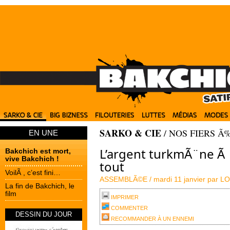
SARKO & CIE
/
NOS FIERS Ã
EN UNE
L’argent turkmÃ¨ne Ã
Bakchich est mort,
vive Bakchich !
tout
VoilÃ , c’est fini…
ASSEMBLÃ©E /
mardi 11 janvier par
LO
La fin de Bakchich, le
film
IMPRIMER
COMMENTER
DESSIN DU JOUR
RECOMMANDER À UN ENNEMI