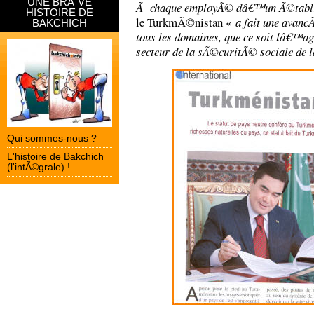
UNE BRÃˆVE
Ã chaque employÃ© dâ€™un Ã©tabli
HISTOIRE DE
le TurkmÃ©nistan «
a fait une avan
BAKCHICH
tous les domaines, que ce soit lâ€™ag
secteur de la sÃ©curitÃ© sociale de l
Qui sommes-nous ?
L'histoire de Bakchich
(l'intÃ©grale) !