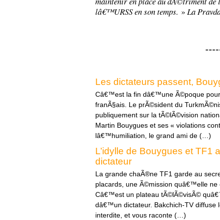
maintenir en place au dÃ©triment de l
lâ€™URSS en son temps.
»
La Pravd
----
Les dictateurs passent, Bouy
Câ€™est la fin dâ€™une Ã©poque pour 
franÃ§ais. Le prÃ©sident du TurkmÃ©n
publiquement sur la tÃ©lÃ©vision nationa
Martin Bouygues et ses « violations con
lâ€™humiliation, le grand ami de (…)
L’idylle de Bouygues et TF1 
dictateur
La grande chaÃ®ne TF1 garde au secre
placards, une Ã©mission quâ€™elle ne d
Câ€™est un plateau tÃ©lÃ©visÃ© quâ€™e
dâ€™un dictateur. Bakchich-TV diffuse le
interdite, et vous raconte (…)