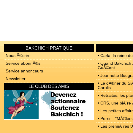
BAKCHICH PRATIQUE
Nous Ã©crire
• Carla, la reine du
Service abonnÃ©s
• Quand Bakchich Ã
GuÃ©ant
Service annonceurs
• Jeannette Bougrab
Newsletter
• Le dÃ®ner du SiÃ
LE CLUB DES AMIS
Carolis…
• Retraites, les p
• CRS, une biÃ¨re 
• Les petites affa
• Perrin : "MÃ©len
• Les premiÃ¨res t