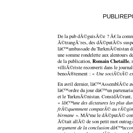
PUBLIRE
De la pub dÃ©guisÃ©e ? Ã€ la commi
Ã©trangÃ¨res, des dÃ©putÃ©s suspec
lâ€™ambassade du TurkmÃ©nistan dans
une somme rondelette aux alentours de
Romain Chetaille
de la publication,
, 
villiÃ©riste reconverti dans le journa
benoÃ®tement : «
Une sociÃ©tÃ© ext
En avril dernier, lâ€™AssemblÃ©e a
lâ€™ordre du jour dâ€™un partenari
et le TurkmÃ©nistan. ConsidÃ©rant, d
«
lâ€™une des dictatures les plus dur
frÃ©quemment comparÃ© au rÃ©gime
birmane
». MÃªme le dÃ©putÃ© co
Ã©tait allÃ© de son petit mot outra
argument de la conclusion dâ€™accor