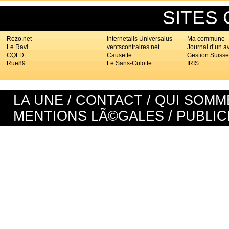
SITES
Rezo.net
Internetalis Universalus
Ma commune
Le Ravi
ventscontraires.net
Journal d’un a
CQFD
Causette
Gestion Suisse
Rue89
Le Sans-Culotte
IRIS
LA UNE
/
CONTACT
/
QUI SOMM
MENTIONS LÃ©GALES
/
PUBLIC