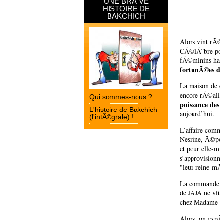
UNE BRÃˆVE
HISTOIRE DE
BAKCHICH
Alors vint rÃ
CÃ©lÃ¨bre pou
fÃ©minins ha
fortunÃ©es d
La maison de c
encore rÃ©ali
Qui sommes-nous ?
puissance des
L'histoire de Bakchich
aujourd’hui.
(l'intÃ©grale) !
L’affaire com
Nesrine, Ã©po
et pour elle-
s’approvisionn
"leur reine-m
La commande e
de JAJA ne vit
chez Madame 
Alors, on exp