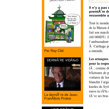
Il n’y a pas
premiÃ¨re d
ressemble a
Tout le monde
de la Maison 
fait son march
(60 000DT). L
l’ambassadeur
Ã Carthage po
a entendu.
Par Ray Clid.
Les arnaques 
DERNIÃˆRE VIDÃ‰O
pour la respe
lÃ , comme dir
bÃ¢teaux de pe
voitures de lu
blanchit l’arg
kurdes de Syri
euros la tÃªte
La derniÃ¨re de Jean-
lÃ¨ve ses bras
FranÃ§ois Probst