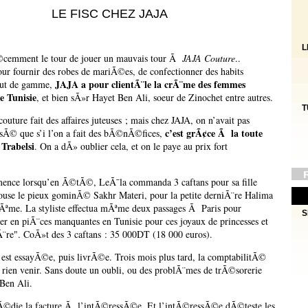
LE FISC CHEZ JAJA
L
©cemment le tour de jouer un mauvais tour Ã
JAJA Couture
..
r fournir des robes de mariÃ©es, de confectionner des habits
JAJA a pour clientÃ¨le la crÃ¨me des femmes
ut de gamme,
e Tunisie
, et bien sÃ»r Hayet Ben Ali, soeur de Zinochet entre autres.
T
outure fait des affaires juteuses ; mais chez JAJA, on n’avait pas
c’est grÃ¢ce Ã la toute
sÃ© que s’i l’on a fait des bÃ©nÃ©fices,
 Trabelsi
. On a dÃ» oublier cela, et on le paye au prix fort
mence lorsqu’en Ã©tÃ©, LeÃ¯la commanda 3 caftans pour sa fille
use le pieux gominÃ© Sakhr Materi, pour la petite derniÃ¨re Halima
mÃªme. La styliste effectua mÃªme deux passages Ã Paris pour
S
er en piÃ¨ces manquantes en Tunisie pour ces joyaux de princesses et
Ã¨re". CoÃ»t des 3 caftans : 35 000DT (18 000 euros).
st essayÃ©e, puis livrÃ©e. Trois mois plus tard, la comptabilitÃ©
 rien venir. Sans doute un oubli, ou des problÃ¨mes de trÃ©sorerie
Ben Ali.
Ã©die la facture Ã l’intÃ©ressÃ©e. Et l’intÃ©ressÃ©e dÃ©teste les