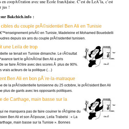
 en coopÃ©ration avec une Ecole franÃ§aise. C’est du LeÃ¯la, c’est
r jus !
e sur Bakchich.info :
 cibles du couple prÃ©sidentiel Ben Ali en Tunisie
lâ€™enseignement privÃ© en Tunisie, Madeleine et Mohamed Bouebdelli
oudres depuis six ans du couple prÃ©sidentiel tunisien.
it une Leila de trop
ielle se tenait en Tunisie dimanche. Le rÃ©sultat
avance tant le gÃ©nÃ©ral Ben Ali a pris
e se faire Ã©lire avec des scores Ã plus de 90%.
 vrais acteurs de la politique (…)
ent Ben Ali en bon pÃ¨re-la-matraque
 de la prÃ©sidentielle tunisienne du 25 octobre, le prÃ©sident Ben Ali
 plus de gants avec les opposants politiques.
e de Carthage, main basse sur la
 qui ne manquera pas de faire couiner le rÃ©gime du
sien Ben Ali et son Ã©pouse, Leila Trabelsi : « La
rthage, main basse sur la Tunisie ». Bonnes