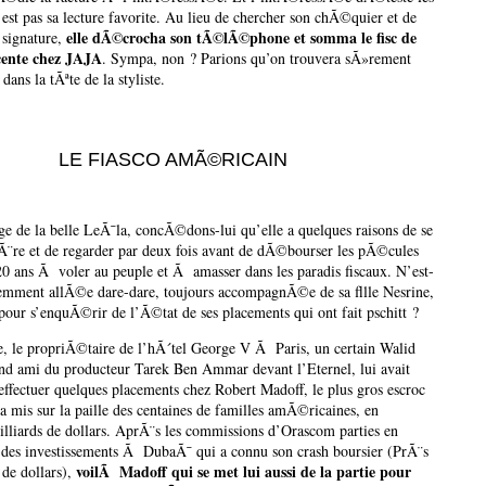
n’est pas sa lecture favorite. Au lieu de chercher son chÃ©quier et de
elle dÃ©crocha son tÃ©lÃ©phone et somma le fisc de
 signature,
cente chez JAJA
. Sympa, non ? Parions qu’on trouvera sÃ»rement
ans la tÃªte de la styliste.
LE FIASCO AMÃ©RICAIN
e de la belle LeÃ¯la, concÃ©dons-lui qu’elle a quelques raisons de se
Ã¨re et de regarder par deux fois avant de dÃ©bourser les pÃ©cules
20 ans Ã voler au peuple et Ã amasser dans les paradis fiscaux. N’est-
emment allÃ©e dare-dare, toujours accompagnÃ©e de sa fllle Nesrine,
ur s’enquÃ©rir de l’Ã©tat de ses placements qui ont fait pschitt ?
e, le propriÃ©taire de l’hÃ´tel George V Ã Paris, un certain Walid
and ami du producteur Tarek Ben Ammar devant l’Eternel, lui avait
ffectuer quelques placements chez Robert Madoff, le plus gros escroc
 mis sur la paille des centaines de familles amÃ©ricaines, en
lliards de dollars. AprÃ¨s les commissions d’Orascom parties en
es investissements Ã DubaÃ¯ qui a connu son crash boursier (PrÃ¨s
voilÃ Madoff qui se met lui aussi de la partie pour
 de dollars),