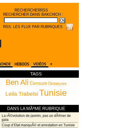
RECHERCHER
RSS
RECHERCHER DANS BAKCHICH :
RSS: LES FLUX PAR RUBRIQUES
TAGS
Ben Ali
2/180)
/180)
/180)
Censure
Dictatures
Tunisie
/180)
0/180)
Leila Trabelsi
DANS LA MÃªME RUBRIQUE
La rÃ©volution de jasmin, pas un dÃ®ner de
gala
Coup d’Etat manquÃ© et arrestation en Tunisie