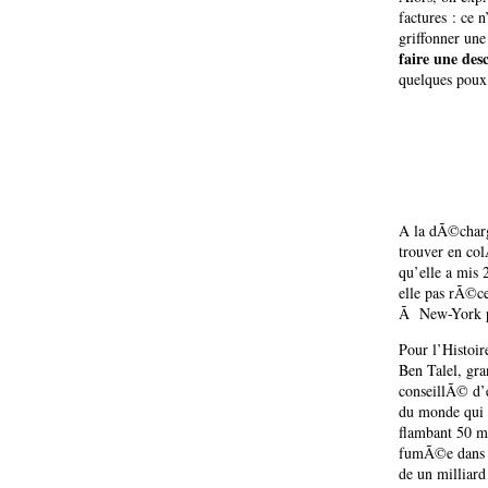
factures : ce 
griffonner une
faire une des
quelques poux d
A la dÃ©charg
trouver en col
qu’elle a mis 
elle pas rÃ©c
Ã New-York po
Pour l’Histoir
Ben Talel, gr
conseillÃ© d’e
du monde qui a
flambant 50 mi
fumÃ©e dans d
de un milliard