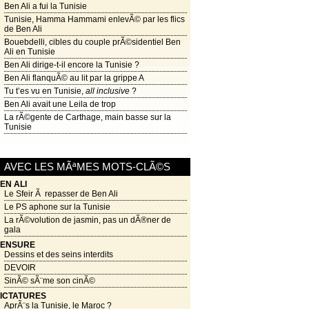
Ben Ali a fui la Tunisie
Tunisie, Hamma Hammami enlevÃ© par les flics
de Ben Ali
Bouebdelli, cibles du couple prÃ©sidentiel Ben
Ali en Tunisie
Ben Ali dirige-t-il encore la Tunisie ?
Ben Ali flanquÃ© au lit par la grippe A
Tu t’es vu en Tunisie,
all inclusive
?
Ben Ali avait une Leila de trop
La rÃ©gente de Carthage, main basse sur la
Tunisie
AVEC LES MÃªMES MOTS-CLÃ©S
EN ALI
Le Sfeir Ã repasser de Ben Ali
Le PS aphone sur la Tunisie
La rÃ©volution de jasmin, pas un dÃ®ner de
gala
ENSURE
Dessins et des seins interdits
DEVOIR
SinÃ© sÃ¨me son cinÃ©
ICTATURES
AprÃ¨s la Tunisie, le Maroc ?