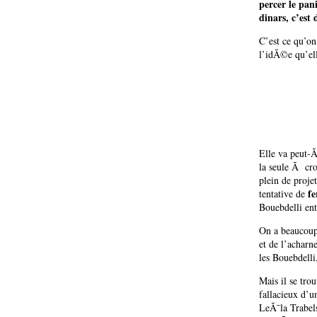
percer le pan
dinars, c’est
C’est ce qu’o
l’idÃ©e qu’el
Elle va peut-
la seule Ã cro
plein de proje
fe
tentative de
Bouebdelli ent
On a beaucoup 
et de l’acharn
les Bouebdelli
Mais il se tro
fallacieux d’u
LeÃ¯la Trabel