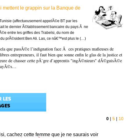
i mettent le grappin sur la Banque de
unisie (affectueusement appelÃ©e BT par les
tait le dernier Ã©tablissement bancaire du pays Ã ne
Ã©e entre les griffes des Trabelsi, du nom de
 prÃ©sident Ben Ali. Las, ce nâ€™est plus le (…)
cela que passÃ©e l’indignation face Ã ces pratiques mafieuses de
libres entrepreneurs, il faut bien que sonne enfin le glas de la justice et
heure de chasser cette pÃ¨gre d’apprentis "ingÃ©nieurs" dÃ©guisÃ©e
mpayÃ©s…
0
|
5
|
10
lsi, cachez cette femme que je ne saurais voir