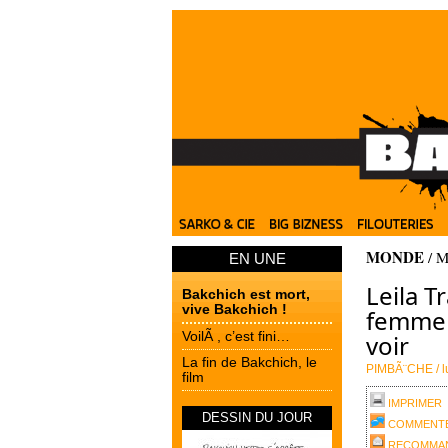
MONDE
/
M
EN UNE
Leila T
Bakchich est mort,
vive Bakchich !
femme 
VoilÃ , c’est fini…
voir
La fin de Bakchich, le
PIMBÃ¨CHE /
l
film
IMPRIMER
DESSIN DU JOUR
COMMENT
RECOMMAN