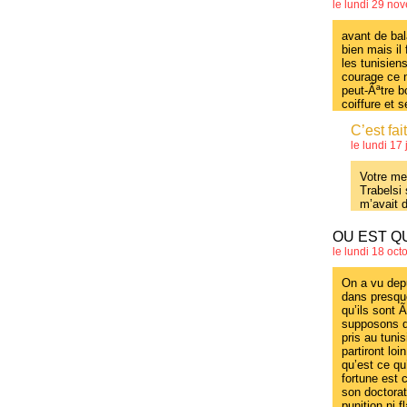
le lundi 29 no
avant de bal
bien mais il
les tunisie
courage ce n
peut-Ãªtre 
coiffure et 
C’est fai
le lundi 17
Votre me
Trabelsi
m’avait 
OU EST Q
le lundi 18 oc
On a vu dep
dans presque
qu’ils sont 
supposons qu
pris au tuni
partiront lo
qu’est ce qu
fortune est 
son doctorat
punition ni f