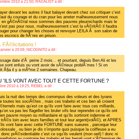
vembre 2010 à 21:50,
RÃ©ALIST
a dit :
ayer devant les autres il faut balayer devant chez soi critiquer c’est
 faut du courage et du cran pour les arreter malheureusement nous
ns en gÃ©nÃ©ral nous sommes des pauvres pleurnichards mais le
’est pas pour nous, malheureusement c’est la vÃ©ritÃ© il faudra
bouger pour changer les choses et renvoyer LEILA Ã son salon de
ses escrocs de frÃ¨res en prison.
t. FÃ©licitations !
 janvier à 20:09,
NICOGNITO
a dit :
ssage date d’Ã peine 2 mois… et pourtant, depuis Ben Ali et les
 se sont enfuis ou vont avoir de sÃ©rieux problÃ¨mes ! Si on
dit Ã§a il y a mÃªme 2 semaines. Chapeau.
U ’ILS VONT AVEC TOUT E CETTE FORTUNE ?
tobre 2010 à 19:25,
REBEL
a dit :
uis la nuit des temps des corrompus des voleurs et des tyrans
 toutes les sociÃ©tes , mais ces trabelsi et ces ben ali croient
Ã©ternels mais qu’est ce qu’ils vont faire avec tous ces milliards,
’on va pas les flageller les bruler vifs leur reprendre ce qu’ils ont
sien pauvre moyen ou milliardaire et qu’ils sortiront indemne et
in trÃ©s loin avec leurs familles et tout leur argent(volÃ©), et APRES
’ils vont faire avec cette FORTUNE sans sueures , parceque leur
colossale , ou bien je dis n’importe quoi puisque la coiffeuse a eu
 donc prÃ©sidentiable c’est ce squ’ils veulent (mon oeil) ! donc ni
lagellation au contraire les trabelsi et les benali vont s’Ã©terniser de