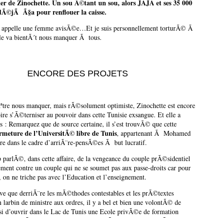
ier de Zinochette. Un sou Ã©tant un sou, alors JAJA et ses 35 000
 dÃ©jÃ Ã§a pour renflouer la caisse.
n appelle une femme avisÃ©e…Et je suis personnellement torturÃ© Ã
le va bientÃ´t nous manquer Ã tous.
ENCORE DES PROJETS
Ãªtre nous manquer, mais rÃ©solument optimiste, Zinochette est encore
ire s’Ã©terniser au pouvoir dans cette Tunisie exsangue. Et elle a
ts : Remarquez que de source certaine, il s’est trouvÃ© que cette
rmeture de l’UniversitÃ© libre de Tunis
, appartenant Ã Mohamed
re dans le cadre d’arriÃ¨re-pensÃ©es Ã but lucratif.
parlÃ©, dans cette affaire, de la vengeance du couple prÃ©sidentiel
ement contre un couple qui ne se soumet pas aux passe-droits car pour
, on ne triche pas avec l’Education et l’enseignement.
uve que derriÃ¨re les mÃ©thodes contestables et les prÃ©textes
n larbin de ministre aux ordres, il y a bel et bien une volontÃ© de
si d’ouvrir dans le Lac de Tunis une Ecole privÃ©e de formation