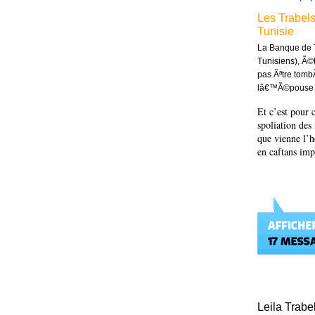
Les Trabels
Tunisie
La Banque de T
Tunisiens), Ã©
pas Ãªtre tomb
lâ€™Ã©pouse du
Et c’est pour 
spoliation des 
que vienne l’
en caftans i
Leila Trabe