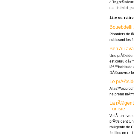
d’ingÃ©nieurs
du Trabelsi pu
Lire ou relir
Bouebdelli,
Pionniers de 
subissent les f
Ben Ali ava
Une prÃ©sident
est couru dâ€™
lâ€™habitude d
DÃ©couvrez les
Le prÃ©sid
A lâ€™approche
ne prend mÃªme
La rÃ©gent
Tunisie
VoilÃ un livre
prÃ©sident tuni
rÃ©gente de Ca
feuilles en (…)