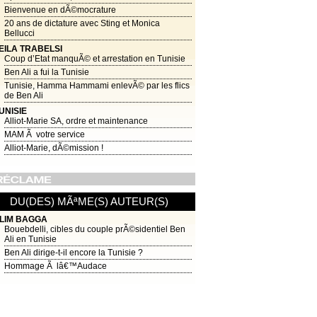
Bienvenue en dÃ©mocrature
20 ans de dictature avec Sting et Monica
Bellucci
EILA TRABELSI
Coup d’Etat manquÃ© et arrestation en Tunisie
Ben Ali a fui la Tunisie
Tunisie, Hamma Hammami enlevÃ© par les flics
de Ben Ali
UNISIE
Alliot-Marie SA, ordre et maintenance
MAM Ã votre service
Alliot-Marie, dÃ©mission !
DU(DES) MÃªME(S) AUTEUR(S)
LIM BAGGA
Bouebdelli, cibles du couple prÃ©sidentiel Ben
Ali en Tunisie
Ben Ali dirige-t-il encore la Tunisie ?
Hommage Ã lâ€™Audace