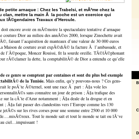
 de petite arnaque : Chez les Trabelsi, et mÃªme chez la
u clan, mettre la main Ã la poche est un exercice qui
ux lÃ©gendaires Travaux d’Hercule.
 doit encore avoir en mÃ©moire la spectaculaire tentative d’arnaque
de couture Dior au milieu des annÃ©es 2000, lorsque Zinochette avait
Ã©, faisant l’acquisition de manteaux d’une valeur de 30 000 euros
a Maison de couture avait expÃ©diÃ© la facture Ã l’ambassade, et
 de l’Ã©poque, Moncer Rouissi, fit la sourde oreille. TÃ©lÃ©phonant
ur rÃ©clamer la dette, la comptabilitÃ© de Dior a entendu ce qu’elle
de ce genre se comptent par centaines et sont du plus bel exemple
ctabilitÃ© de la Tunisie.
Mais enfin, qu’y pouvons-nous ? Ces gens-
B
ait le poÃ¨te Ã©ternel, sont une race Ã part : Ã§a vole les
rsonnalitÃ©s sans connaitre un jour de prison ; Ã§a trafique des
xe sur la cÃ´te d’Azur notamment ; Ã§a deale de la drogue et en
ent ; Ã§a fait passer des clandestins vers l’Europe comme les 130
e jetÃ©s sur les rives corses pour une somme entre 2500 et 10 000
C
 de….misÃ©reux. Tout le monde sait et tout le monde se tait ou lÃ¨ve
 au ciel…impuissant !
D