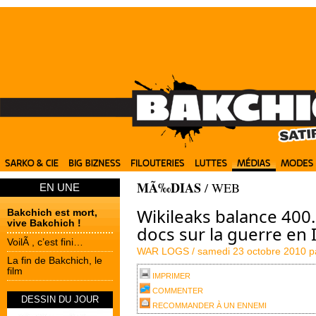
MÃ‰DIAS
/
WEB
EN UNE
Wikileaks balance 400
Bakchich est mort,
vive Bakchich !
docs sur la guerre en 
VoilÃ , c’est fini…
WAR LOGS /
samedi 23 octobre 2010 
La fin de Bakchich, le
film
IMPRIMER
COMMENTER
DESSIN DU JOUR
RECOMMANDER À UN ENNEMI