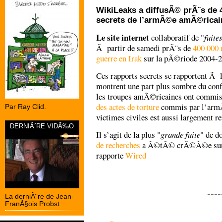
WikiLeaks a diffusÃ© prÃ¨s de
secrets de l’armÃ©e amÃ©ricaine
Le site internet
collaboratif de "
fuite
Ã partir de samedi prÃ¨s de
400 000 
guerre en Irak
sur la pÃ©riode 2004-2
Ces rapports secrets se rapportent
montrent une part plus sombre du conf
les troupes amÃ©ricaines ont commis 
des actes de torture
commis par l’armÃ
Par Ray Clid.
victimes civiles est aussi largement r
DERNIÃˆRE VIDÃ‰O
Il s’agit de la plus "
grande fuite
" de d
de recherches
a Ã©tÃ© crÃ©Ã©e sur le 
rapporte
Wired
----
La derniÃ¨re de Jean-
FranÃ§ois Probst