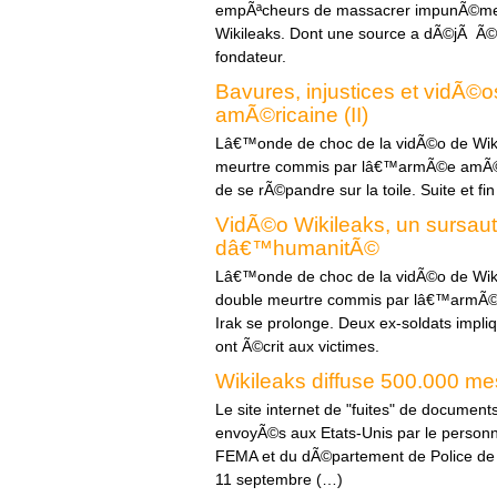
empÃªcheurs de massacrer impunÃ©ment. 
Wikileaks. Dont une source a dÃ©jÃ Ã©
fondateur.
Bavures, injustices et vidÃ©
amÃ©ricaine (II)
Lâ€™onde de choc de la vidÃ©o de Wiki
meurtre commis par lâ€™armÃ©e amÃ©r
de se rÃ©pandre sur la toile. Suite et fi
VidÃ©o Wikileaks, un sursaut
dâ€™humanitÃ©
Lâ€™onde de choc de la vidÃ©o de Wiki
double meurtre commis par lâ€™armÃ©
Irak se prolonge. Deux ex-soldats impl
ont Ã©crit aux victimes.
Wikileaks diffuse 500.000 m
Le site internet de "fuites" de documen
envoyÃ©s aux Etats-Unis par le personn
FEMA et du dÃ©partement de Police de N
11 septembre (…)