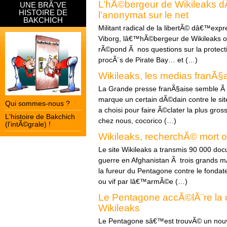
L’hÃ©bergeur de Wikileaks 
UNE BRÃˆVE
HISTOIRE DE
l’anonymat sur le net
BAKCHICH
Militant radical de la libertÃ© dâ€™expr
Viborg, lâ€™hÃ©bergeur de Wikileaks ou
rÃ©pond Ã nos questions sur la protecti
procÃ¨s de Pirate Bay… et (…)
Wikileaks, les medias franÃ§
La Grande presse franÃ§aise semble Ã
marque un certain dÃ©dain contre le si
Qui sommes-nous ?
a choisi pour faire Ã©clater la plus gro
L'histoire de Bakchich
chez nous, cocorico (…)
(l'intÃ©grale) !
Wikileaks, recherchÃ© mort ou
Le site Wikileaks a transmis 90 000 docu
guerre en Afghanistan Ã trois grands m
la fureur du Pentagone contre le fondat
ou vif par lâ€™armÃ©e (…)
Le Pentagone accÃ©lÃ¨re la
Wikileaks
Le Pentagone sâ€™est trouvÃ© un nou