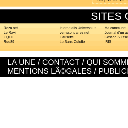
SITES
Rezo.net
Internetalis Universalus
Ma commune
Le Ravi
ventscontraires.net
Journal d’un a
CQFD
Causette
Gestion Suisse
Rue89
Le Sans-Culotte
IRIS
LA UNE
/
CONTACT
/
QUI SOMM
MENTIONS LÃ©GALES
/
PUBLIC