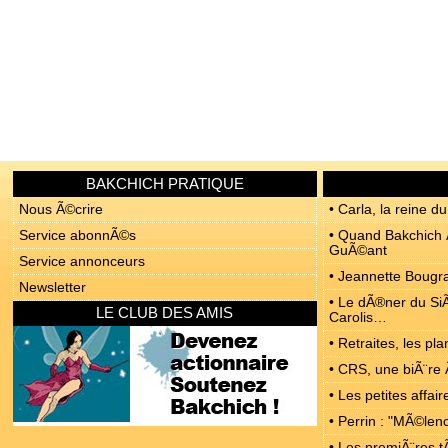
BAKCHICH PRATIQUE
Nous Ã©crire
• Carla, la reine du
Service abonnÃ©s
• Quand Bakchich Ã
GuÃ©ant
Service annonceurs
• Jeannette Bougrab
Newsletter
• Le dÃ®ner du SiÃ
LE CLUB DES AMIS
Carolis…
• Retraites, les p
• CRS, une biÃ¨re 
• Les petites affa
• Perrin : "MÃ©len
• Les premiÃ¨res t