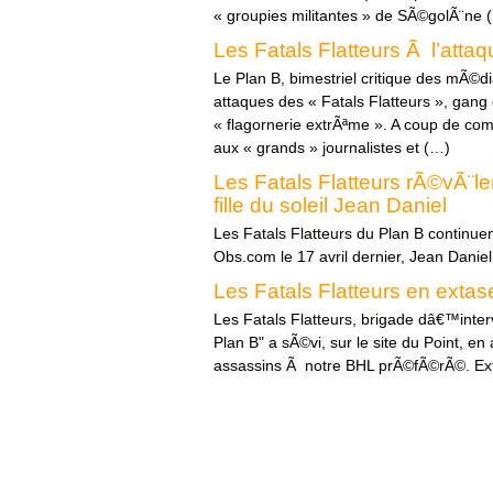
« groupies militantes » de SÃ©golÃ¨ne 
Les Fatals Flatteurs Ã l’atta
Le Plan B, bimestriel critique des mÃ©dia
attaques des « Fatals Flatteurs », gan
« flagornerie extrÃªme ». A coup de co
aux « grands » journalistes et (…)
Les Fatals Flatteurs rÃ©vÃ¨len
fille du soleil Jean Daniel
Les Fatals Flatteurs du Plan B continue
Obs.com le 17 avril dernier, Jean Danie
Les Fatals Flatteurs en exta
Les Fatals Flatteurs, brigade dâ€™inter
Plan B" a sÃ©vi, sur le site du Point, e
assassins Ã notre BHL prÃ©fÃ©rÃ©. Ext