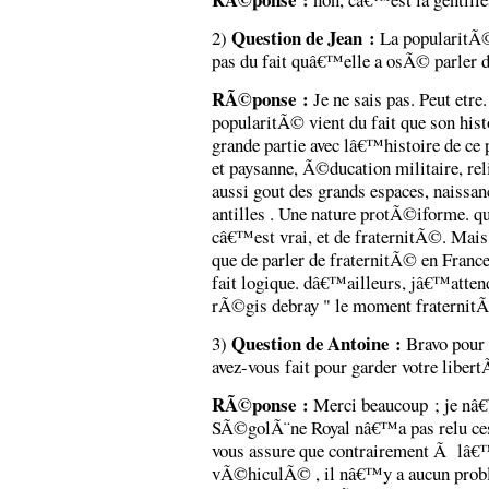
Question de Jean :
2)
La popularitÃ©
pas du fait quâ€™elle a osÃ© parle
RÃ©ponse :
Je ne sais pas. Peut etre.
popularitÃ© vient du fait que son hist
grande partie avec lâ€™histoire de ce 
et paysanne, Ã©ducation militaire, re
aussi gout des grands espaces, nais
antilles . Une nature protÃ©iforme. 
câ€™est vrai, et de fraternitÃ©. Mais 
que de parler de fraternitÃ© en Franc
fait logique. dâ€™ailleurs, jâ€™attend
rÃ©gis debray " le moment fraternit
Question de Antoine :
3)
Bravo pour 
avez-vous fait pour garder votre liber
RÃ©ponse :
Merci beaucoup ; je nâ€
SÃ©golÃ¨ne Royal nâ€™a pas relu ces e
vous assure que contrairement Ã lâ€
vÃ©hiculÃ© , il nâ€™y a aucun prob