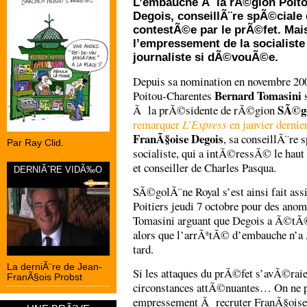
L’embauche Ã la rÃ©gion Poito
Degois, conseillÃ¨re spÃ©ciale
contestÃ©e par le prÃ©fet. Ma
l’empressement de la socialiste
journaliste si dÃ©vouÃ©e.
Depuis sa nomination en novembre 20
Bernard Tomasini
Poitou-Charentes
s
SÃ©go
Ã la prÃ©sidente de rÃ©gion
remarquer
L’Express
en janvier dernie
FranÃ§oise Degois
, sa conseillÃ¨re 
Par Ray Clid.
socialiste, qui a intÃ©ressÃ© le hau
et conseiller de Charles Pasqua.
DERNIÃˆRE VIDÃ‰O
SÃ©golÃ¨ne Royal s’est ainsi fait assi
Poitiers jeudi 7 octobre pour des anom
Tomasini arguant que Degois a Ã©tÃ
alors que l’arrÃªtÃ© d’embauche n’a 
tard.
La derniÃ¨re de Jean-
Si les attaques du prÃ©fet s’avÃ©raie
FranÃ§ois Probst
circonstances attÃ©nuantes… On ne pe
empressement Ã recruter FranÃ§oise 