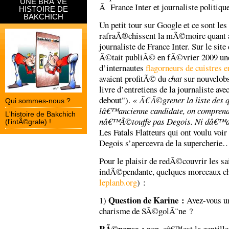
UNE BRÃˆVE
Ã France Inter et journaliste politiq
HISTOIRE DE
BAKCHICH
Un petit tour sur Google et ce sont les
rafraÃ®chissent la mÃ©moire quant 
journaliste de France Inter. Sur le sit
Ã©tait publiÃ© en fÃ©vrier 2009 une
d’internautes
flagorneurs de cuistres e
avaient profitÃ© du
chat
sur nouvelobs
livre d’entretiens de la journaliste 
debout").
« Ã€ Ã©grener la liste des
Qui sommes-nous ?
lâ€™ancienne candidate, on comprend 
L'histoire de Bakchich
nâ€™Ã©touffe pas Degois. Ni dâ€™ai
(l'intÃ©grale) !
Les Fatals Flatteurs qui ont voulu v
Degois s’apercevra de la supercheri
Pour le plaisir de redÃ©couvrir les sai
indÃ©pendante, quelques morceaux ch
leplanb.org
) :
Question de Karine :
1)
Avez-vous u
charisme de SÃ©golÃ¨ne ?
RÃ©ponse :
non, câ€™est la gentill