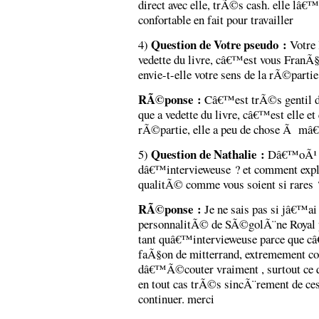
direct avec elle, trÃ©s cash. elle lâ€
confortable en fait pour travailler
Question de Votre pseudo :
4)
Votre 
vedette du livre, câ€™est vous Fran
envie-t-elle votre sens de la rÃ©partie
RÃ©ponse :
Câ€™est trÃ©s gentil de
que a vedette du livre, câ€™est elle et
rÃ©partie, elle a peu de chose Ã mâ
Question de Nathalie :
5)
Dâ€™oÃ¹ vo
dâ€™intervieweuse ? et comment expli
qualitÃ© comme vous soient si rares 
RÃ©ponse :
Je ne sais pas si jâ€™ai u
personnalitÃ© de SÃ©golÃ¨ne Royal 
tant quâ€™intervieweuse parce que c
faÃ§on de mitterrand, extremement c
dâ€™Ã©couter vraiment , surtout ce qu
en tout cas trÃ©s sincÃ¨rement de 
continuer. merci