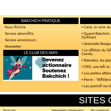
BAKCHICH PRATIQUE
Nous Ã©crire
• Carla, la reine du
Service abonnÃ©s
• Quand Bakchich Ã
GuÃ©ant
Service annonceurs
• Jeannette Bougrab
Newsletter
• Le dÃ®ner du SiÃ
LE CLUB DES AMIS
Carolis…
• Retraites, les p
• CRS, une biÃ¨re 
• Les petites affa
• Perrin : "MÃ©len
• Les premiÃ¨res t
SITES
Rezo.net
Internetalis Universalus
Ma commune