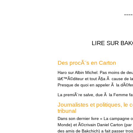
----
LIRE SUR BAK
Des procÃ¨s en Carton
Haro sur Albin Michel. Pas moins de de
lâ€™Ã©diteur et tout Ã§a Ã cause de l
Presque de quoi en appeler Ã la dÃ©fe
La premiÃ¨re salve, due Ã la Femme fat
Journalistes et politiques, le
tribunal
Dans son dernier livre « La campagne off
Monde) et Ã©crivain Daniel Carton (par a
des amis de Bakchich) a fait passer tro