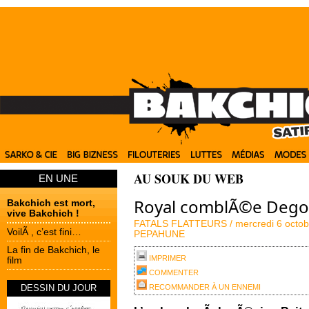
AU SOUK DU WEB
EN UNE
Royal comblÃ©e Dego
Bakchich est mort,
vive Bakchich !
FATALS FLATTEURS /
mercredi 6 octo
VoilÃ , c’est fini…
PEPAHUNE
La fin de Bakchich, le
IMPRIMER
film
COMMENTER
DESSIN DU JOUR
RECOMMANDER À UN ENNEMI