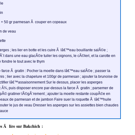
le
in
 + 50 gr parmesan Ã couper en copeaux
un de veau
ette
perges ; les lier en botte et les cuire Ã lâ€™eau bouillante salÃ©e ;
tÃ´t dans une eau glacÃ©e tuiler les oignons, le cÃ©leri, et la carotte en
e fondre le tout avec le thym
 farce Ã gratin : Pocher la moelle dans lâ€™eau salÃ©e ; passer la
is ; lier avec la chapelure et 100gr de parmesan ; ajouter la brunoise de
ctifier lâ€™assaisonnement Sur le dessus, placer les asperges
Â¾, puis disposer encore par-dessus la farce Ã gratin ; parsemer de
Ã© gratiner lÃ©gÃ¨rement ; ajouter la moelle restante coupÃ©e en
eaux de parmesan et de jambon Faire suer la roquette Ã lâ€™huile
outer le jus de veau Dresser les asperges sur les assiettes bien chaudes
sauce
es Ã lire sur
Bakchich
: