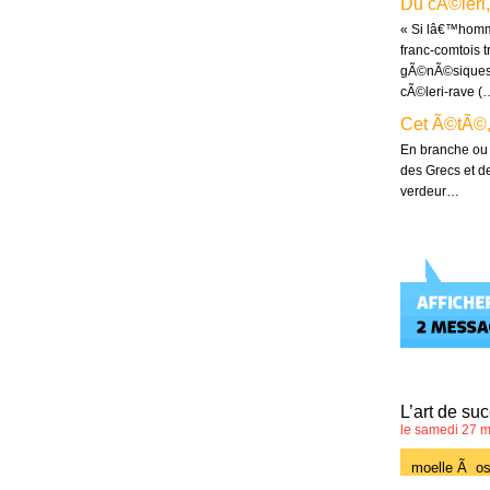
Du cÃ©leri, 
« Si lâ€™homme 
franc-comtois 
gÃ©nÃ©siques e
cÃ©leri-rave (
Cet Ã©tÃ©,
En branche ou
des Grecs et de
verdeur…
L’art de suc
le samedi 27 m
moelle Ã o