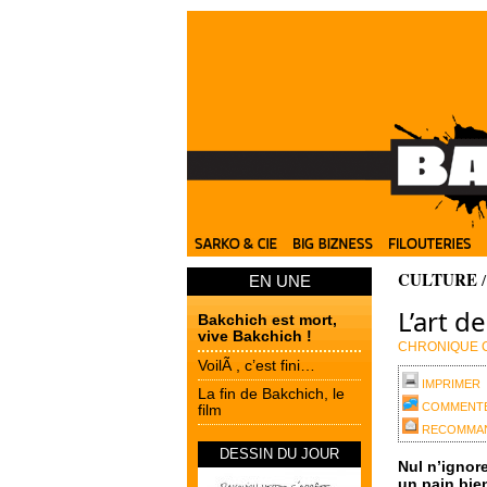
CULTURE
EN UNE
L’art d
Bakchich est mort,
vive Bakchich !
CHRONIQUE C
VoilÃ , c’est fini…
IMPRIMER
La fin de Bakchich, le
COMMENT
film
RECOMMAN
DESSIN DU JOUR
Nul n’ignore
un pain bie