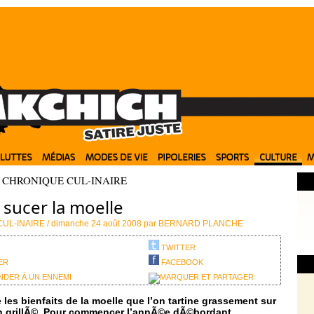
/
CHRONIQUE CUL-INAIRE
e sucer la moelle
(44
(23
(1/
UL-INAIRE /
dimanche 24 août 2008 par
BERNARD PLANCHE
(14
TWITTER
ER
FACEBOOK
DER À UN ENNEMI
 les bienfaits de la moelle que l’on tartine grassement sur
n grillÃ©. Pour commencer l’annÃ©e dÃ©bordant