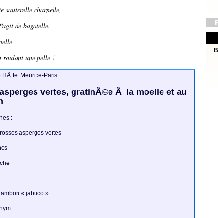
e sauterelle charnelle,
agit de bagatelle.
oelle
B
roulant une pelle !
o HÃ´tel Meurice-Paris
asperges vertes, gratinÃ©e Ã la moelle et au
n
nes :
grosses asperges vertes
ncs
nche
 jambon « jabuco »
 thym