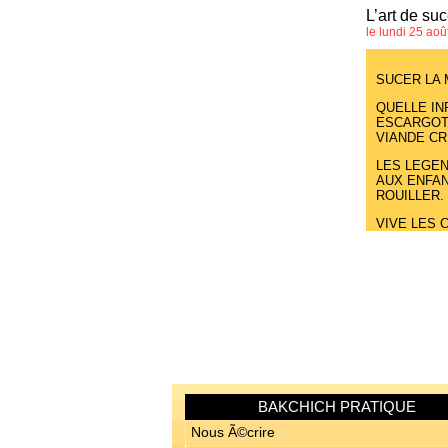
L’art de suc
le lundi 25 ao
SUCER LA
QUELLE IN
ESCARGOT 
VIANDE CR
LES LEGEN
AUX ENFAN
ROUILLER.
VIVE LES 
BAKCHICH PRATIQUE
Nous Ã©crire