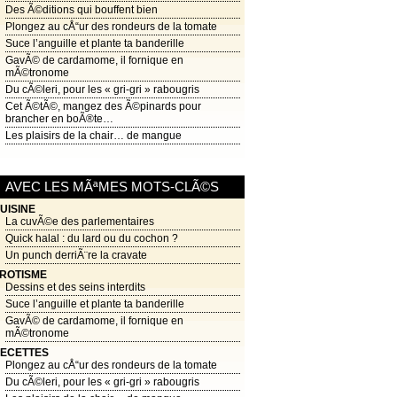
Des Ã©ditions qui bouffent bien
Plongez au cÅ“ur des rondeurs de la tomate
Suce l’anguille et plante ta banderille
GavÃ© de cardamome, il fornique en
mÃ©tronome
Du cÃ©leri, pour les « gri-gri » rabougris
Cet Ã©tÃ©, mangez des Ã©pinards pour
brancher en boÃ®te…
Les plaisirs de la chair… de mangue
AVEC LES MÃªMES MOTS-CLÃ©S
UISINE
La cuvÃ©e des parlementaires
Quick halal : du lard ou du cochon ?
Un punch derriÃ¨re la cravate
ROTISME
Dessins et des seins interdits
Suce l’anguille et plante ta banderille
GavÃ© de cardamome, il fornique en
mÃ©tronome
ECETTES
Plongez au cÅ“ur des rondeurs de la tomate
Du cÃ©leri, pour les « gri-gri » rabougris