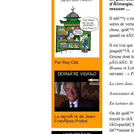
d’Ã©nergie,
resucer …
Il nâ€™y a rie
sortes de vert
chose, quâ€™i
quand on dÃ©
Il est vrai que
jusquâ€™Ã en
Greene dont l
pÃ©chÃ©
. I
Par Ray Clid.
Homme
et
Lâ€
suivante :
« P
DERNIÃˆRE VIDÃ‰O
La cuire dans 
Assaisonner d
En tartiner d
On dit quâ€™au
La derniÃ¨re de Jean-
trayait la ch
FranÃ§ois Probst
lÃ©opardâ€¦ E
lâ€™instant le