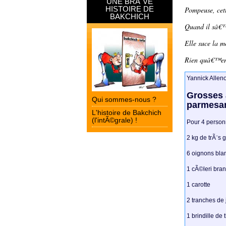
UNE BRÃˆVE
HISTOIRE DE
Pompeuse, cett
BAKCHICH
Quand il sâ€™
Elle suce la m
Rien quâ€™en 
Yannick Allen
Grosses 
Qui sommes-nous ?
parmesa
L'histoire de Bakchich
(l'intÃ©grale) !
Pour 4 person
2 kg de trÃ¨s 
6 oignons bla
1 cÃ©leri bra
1 carotte
2 tranches de
1 brindille de