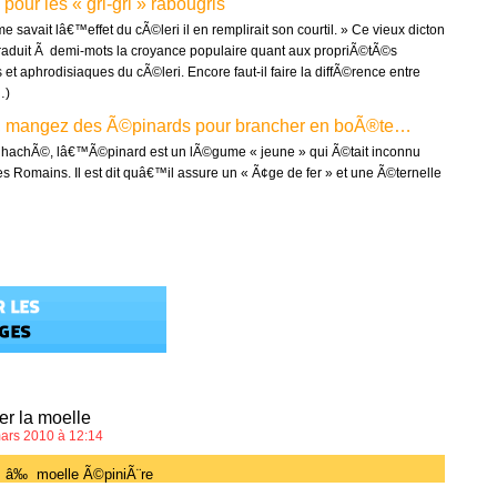
pour les « gri-gri » rabougris
savait lâ€™effet du cÃ©leri il en remplirait son courtil. » Ce vieux dicton
traduit Ã demi-mots la croyance populaire quant aux propriÃ©tÃ©s
t aphrodisiaques du cÃ©leri. Encore faut-il faire la diffÃ©rence entre
…)
 mangez des Ã©pinards pour brancher en boÃ®te…
 hachÃ©, lâ€™Ã©pinard est un lÃ©gume « jeune » qui Ã©tait inconnu
s Romains. Il est dit quâ€™il assure un « Ã¢ge de fer » et une Ã©ternelle
er la moelle
ars 2010 à 12:14
s â‰ moelle Ã©piniÃ¨re