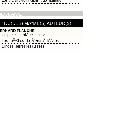
Les plaisirs de la chair… de mangue
DU(DES) MÃªME(S) AUTEUR(S)
ERNARD PLANCHE
Un punch derriÃ¨re la cravate
Les huÃ®tres, de lÃ¨vres Ã lÃ¨vres
Dindes, serrez les cuisses