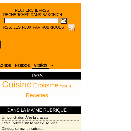
RECHERCHER
RSS
RECHERCHER DANS BAKCHICH :
RSS: LES FLUX PAR RUBRIQUES
TAGS
Cuisine
/44)
/44)
44)
Erotisme
moelle
Recettes
/44)
DANS LA MÃªME RUBRIQUE
Un punch derriÃ¨re la cravate
Les huÃ®tres, de lÃ¨vres Ã lÃ¨vres
Dindes, serrez les cuisses