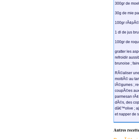
300gr de moel
30g de mie pa
100gr rÃ¢pÃ©
1 dl de jus br
100gr de roqu
gratter les as
refroidir aussi
brunoise ; fair
RÃ©aliser une
moitiÃ© au tam
lÃ©gumes ; re
coupÃ©es aux 
parmesan rÃ¢p
dÃ©s, des cop
dâ€™olive ; aj
et napper de 
Autres recett