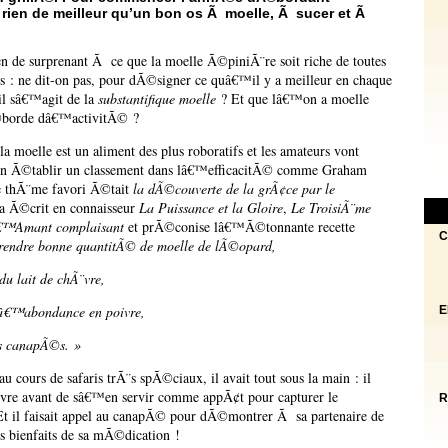
 rien de meilleur qu’un bon os Ã moelle, Ã sucer et Ã
n de surprenant Ã ce que la moelle Ã©piniÃ¨re soit riche de toutes
us : ne dit-on pas, pour dÃ©signer ce quâ€™il y a meilleur en chaque
l sâ€™agit de la
substantifique moelle
? Et que lâ€™on a moelle
borde dâ€™activitÃ© ?
 la moelle est un aliment des plus roboratifs et les amateurs vont
 Ã©tablir un classement dans lâ€™efficacitÃ© comme Graham
e thÃ¨me favori Ã©tait
la dÃ©couverte de la grÃ¢ce par le
l a Ã©crit en connaisseur
La Puissance et la Gloire
,
Le TroisiÃ¨me
™Amant complaisant
et prÃ©conise lâ€™Ã©tonnante recette
C
rendre bonne quantitÃ© de moelle de lÃ©opard,
du lait de chÃ¨vre,
â€™abondance en poivre,
E
es canapÃ©s. »
 cours de safaris trÃ¨s spÃ©ciaux, il avait tout sous la main : il
Ã¨vre avant de sâ€™en servir comme appÃ¢t pour capturer le
R
t il faisait appel au canapÃ© pour dÃ©montrer Ã sa partenaire de
s bienfaits de sa mÃ©dication !