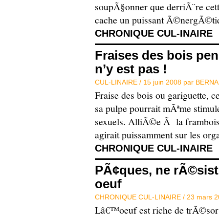
soupÃ§onner que derriÃ¨re cet
cache un puissant Ã©nergÃ©tiq
CHRONIQUE CUL-INAIRE
Fraises des bois pen
n’y est pas !
CUL-LINAIRE /
15 juin 2008 par
BERNA
Fraise des bois ou gariguette, ce
sa pulpe pourrait mÃªme stimul
sexuels. AlliÃ©e Ã la framboise,
agirait puissamment sur les or
CHRONIQUE CUL-INAIRE
PÃ¢ques, ne rÃ©siste
oeuf
CHRONIQUE CUL-LINAIRE /
23 mars 2
Lâ€™oeuf est riche de trÃ©so