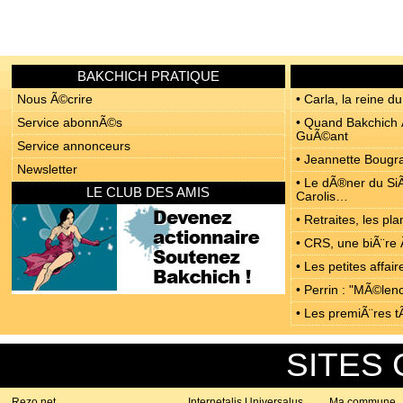
BAKCHICH PRATIQUE
Nous Ã©crire
• Carla, la reine du
Service abonnÃ©s
• Quand Bakchich Ã
GuÃ©ant
Service annonceurs
• Jeannette Bougrab
Newsletter
• Le dÃ®ner du SiÃ
LE CLUB DES AMIS
Carolis…
• Retraites, les p
• CRS, une biÃ¨re 
• Les petites affa
• Perrin : "MÃ©len
• Les premiÃ¨res t
SITES
Rezo.net
Internetalis Universalus
Ma commune