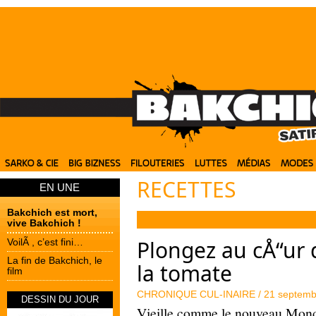
RECETTES
EN UNE
Bakchich est mort,
vive Bakchich !
Plongez au cÅ“ur 
VoilÃ , c’est fini…
La fin de Bakchich, le
la tomate
film
CHRONIQUE CUL-INAIRE /
21 septemb
DESSIN DU JOUR
Vieille comme le nouveau Mond