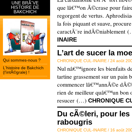
UNE BRÃˆVE
que lâ€™on Ã©crase pour faire
HISTOIRE DE
BAKCHICH
regorgent de vertus. Aphrodisi
la fois piquant et suave, proc
caractÃ¨re indÃ©niablement 
INAIRE
L’art de sucer la moe
Qui sommes-nous ?
CHRONIQUE CUL-INAIRE /
24 août 20
Nul nâ€™ignore les bienfaits d
L'histoire de Bakchich
(l'intÃ©grale) !
tartine grassement sur un pain 
commencer lâ€™annÃ©e dÃ©b
rien de meilleur quâ€™un bon
resucer (…)
CHRONIQUE CU
Du cÃ©leri, pour les 
rabougris
CHRONIQUE CUL-INAIRE /
16 août 20