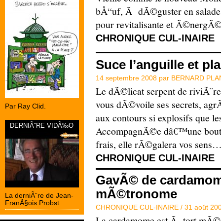
bÅ“uf, Ã dÃ©guster en salade o
pour revitalisante et Ã©nergÃ©
CHRONIQUE CUL-INAIRE
Suce l’anguille et pla
14 septembre 2008 par
BERNARD PLA
Le dÃ©licat serpent de riviÃ¨
vous dÃ©voile ses secrets, a
Par Ray Clid.
aux contours si explosifs que l
DERNIÃˆRE VIDÃ‰O
AccompagnÃ©e dâ€™une boutei
frais, elle rÃ©galera vos sens
CHRONIQUE CUL-INAIRE
GavÃ© de cardamome,
mÃ©tronome
La derniÃ¨re de Jean-
FranÃ§ois Probst
CHRONIQUE CUL-INAIRE /
31 août 20
La cardamome est Ã tort mÃ©co