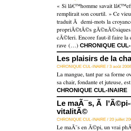
« Si lâ€™homme savait lâ€™effe
remplirait son courtil. » Ce vie
traduit Ã demi-mots la croyanc
propriÃ©tÃ©s gÃ©nÃ©siques e
cÃ©leri. Encore faut-il faire l
rave (…)
CHRONIQUE CUL-
Les plaisirs de la c
CHRONIQUE CUL-INAIRE /
3 août 200
La mangue, tant par sa forme o
sa chair, fondante et juteuse, es
CHRONIQUE CUL-INAIRE
Le maÃ¯s, Ã l’Ã©pi-
vitalitÃ©
CHRONIQUE CUL-INAIRE /
20 juillet 2
Le maÃ¯s en Ã©pi, un vrai ph