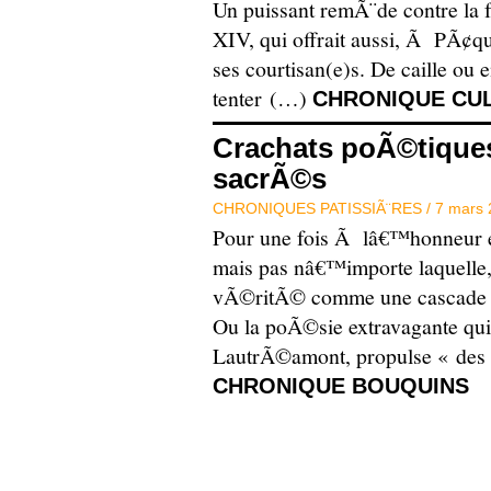
Un puissant remÃ¨de contre la f
XIV, qui offrait aussi, Ã PÃ¢
ses courtisan(e)s. De caille ou 
tenter (…)
CHRONIQUE CUL
Crachats poÃ©tiques
sacrÃ©s
CHRONIQUES PATISSIÃ¨RES /
7 mars 
Pour une fois Ã lâ€™honneur e
mais pas nâ€™importe laquelle,
vÃ©ritÃ© comme une cascade l
Ou la poÃ©sie extravagante qui
LautrÃ©amont, propulse « des
CHRONIQUE BOUQUINS