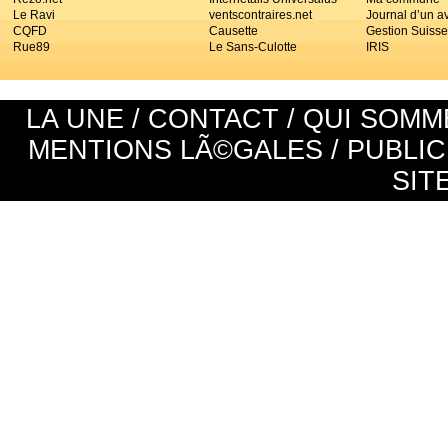
Le Ravi
ventscontraires.net
Journal d’un a
CQFD
Causette
Gestion Suisse
Rue89
Le Sans-Culotte
IRIS
LA UNE
/
CONTACT
/
QUI SOMM
MENTIONS LÃ©GALES
/
PUBLIC
SIT