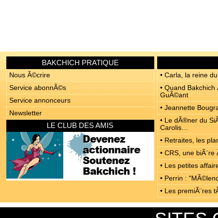
BAKCHICH PRATIQUE
Nous Ã©crire
• Carla, la reine du
Service abonnÃ©s
• Quand Bakchich Ã
GuÃ©ant
Service annonceurs
• Jeannette Bougrab
Newsletter
• Le dÃ®ner du SiÃ
LE CLUB DES AMIS
Carolis…
• Retraites, les p
• CRS, une biÃ¨re 
• Les petites affa
• Perrin : "MÃ©len
• Les premiÃ¨res t