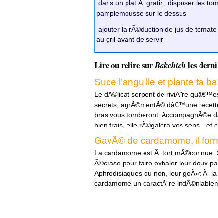
dans un plat Ã gratin, disposer les tom
pamplemousse sur le dessus
ajouter la rÃ©duction de jus de tomate
au gril avant de servir
Lire ou relire sur
les derni
Bakchich
Suce l’anguille et plante ta ba
Le dÃ©licat serpent de riviÃ¨re quâ€™e
secrets, agrÃ©mentÃ© dâ€™une recette 
bras vous tomberont. AccompagnÃ©e d
bien frais, elle rÃ©galera vos sens…et 
GavÃ© de cardamome, il for
La cardamome est Ã tort mÃ©connue. S
Ã©crase pour faire exhaler leur doux pa
Aphrodisiaques ou non, leur goÃ»t Ã la 
cardamome un caractÃ¨re indÃ©niable