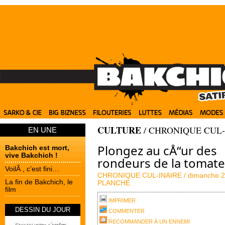
CULTURE
/
CHRONIQUE CUL-
EN UNE
Plongez au cÅ“ur des
Bakchich est mort,
vive Bakchich !
rondeurs de la tomate
VoilÃ , c’est fini…
CHRONIQUE CUL-INAIRE /
dimanche 2
La fin de Bakchich, le
PLANCHE
film
IMPRIMER
DESSIN DU JOUR
COMMENTER
RECOMMANDER À UN ENNEMI