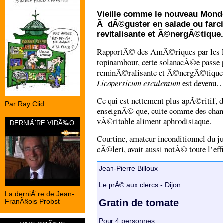
Vieille comme le nouveau Monde
Ã dÃ©guster en salade ou farci
revitalisante et Ã©nergÃ©tique
RapportÃ© des AmÃ©riques par les Esp
topinambour, cette solanacÃ©e passe p
reminÃ©ralisante et Ã©nergÃ©tique. 
Licopersicum esculentum
est devenu
Ce qui est nettement plus apÃ©ritif, 
Par Ray Clid.
enseignÃ© que, cuite comme des champ
vÃ©ritable aliment aphrodisiaque.
DERNIÃˆRE VIDÃ‰O
Courtine, amateur inconditionnel du
cÃ©leri, avait aussi notÃ© toute l’eff
Jean-Pierre Billoux
Le prÃ© aux clercs - Dijon
La derniÃ¨re de Jean-
Gratin de tomate
FranÃ§ois Probst
Pour 4 personnes :