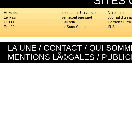
SITES
Rezo.net
Internetalis Universalus
Ma commune
Le Ravi
ventscontraires.net
Journal d’un a
CQFD
Causette
Gestion Suisse
Rue89
Le Sans-Culotte
IRIS
LA UNE
/
CONTACT
/
QUI SOMM
MENTIONS LÃ©GALES
/
PUBLIC