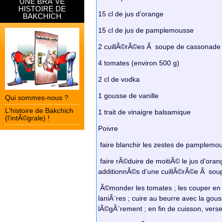
UNE BRÃˆVE
HISTOIRE DE
15 cl de jus d’orange
BAKCHICH
15 cl de jus de pamplemousse
2 cuillÃ©rÃ©es Ã soupe de cassonade
4 tomates (environ 500 g)
2 cl de vodka
1 gousse de vanille
Qui sommes-nous ?
L'histoire de Bakchich
1 trait de vinaigre balsamique
(l'intÃ©grale) !
Poivre
faire blanchir les zestes de pamplemo
faire rÃ©duire de moitiÃ© le jus d’ora
additionnÃ©s d’une cuillÃ©rÃ©e Ã soup
Ã©monder les tomates ; les couper en 
laniÃ¨res ; cuire au beurre avec la gous
lÃ©gÃ¨rement ; en fin de cuisson, verse