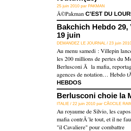
25 juin 2010 par
PAKMAN
Â©Pakman
C’EST DU LOUR
Bakchich Hebdo 29, V
19 juin
DEMANDEZ LE JOURNAL /
23 juin 201
Au menu samedi : Villepin lanc
les 200 millions de pertes du M
Berlusconi Ã la mafia, reportag
agences de notation… Hebdo 
HEBDOS
Berlusconi choie la 
ITALIE /
22 juin 2010 par
CÃ©CILE RA
Au royaume de Silvio, les capos 
mafia contrÃ´le tout, et il ne fa
"il Cavaliere" pour combattre