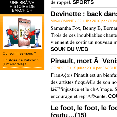
de rappel.
SPORTS
UNE BRÃˆVE
HISTOIRE DE
BAKCHICH
Devinette : back dan
MÃ©LOMANE /
22 juillet 2010 par
OLIV
Samantha Fox, Benny B, Berna
Trois de ces inoubliables chan
viennent de sortir un nouveau 
SOUK DU WEB
Qui sommes-nous ?
Pinault, mort Ã Veni
L'histoire de Bakchich
(l'intÃ©grale) !
GONDOLE /
15 juillet 2010 par
JACQUE
FranÃ§ois Pinault est un bienfai
des artistes floquÃ©s de son no
lâ€™injustice et le chÃ´mage. S
encourage et reprÃ©sente.
CO
Le foot, le foot, le f
foutu…(15)