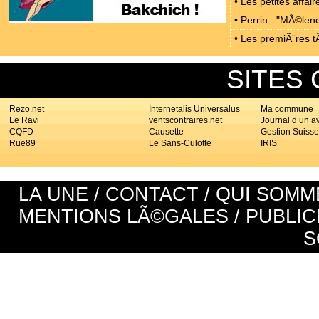
• Les petites affa
• Perrin : "MÃ©len
• Les premiÃ¨res t
SITES
Rezo.net
Internetalis Universalus
Ma commune
Le Ravi
ventscontraires.net
Journal d’un a
CQFD
Causette
Gestion Suisse
Rue89
Le Sans-Culotte
IRIS
LA UNE
/
CONTACT
/
QUI SOMM
MENTIONS LÃ©GALES
/
PUBLIC
S