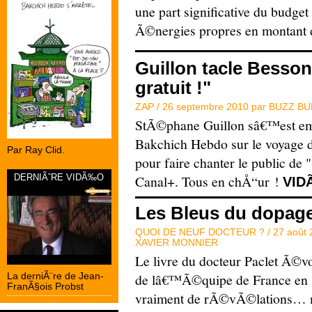
une part significative du budge
Ã©nergies propres en montant 
Guillon tacle Besson 
gratuit !"
ZAP /
26 septembre 2010 par
BUZZ B
StÃ©phane Guillon sâ€™est e
Bakchich Hebdo sur le voyage
Par Ray Clid.
pour faire chanter le public de "
DERNIÃˆRE VIDÃ‰O
Canal+. Tous en chÅ“ur !
VID
Les Bleus du dopag
QUOI DE NEUF DOCTEUR ? /
27 août
XAVIER MONNIER
Le livre du docteur Paclet Ã©vo
La derniÃ¨re de Jean-
de lâ€™Ã©quipe de France en 1
FranÃ§ois Probst
vraiment de rÃ©vÃ©lations… m