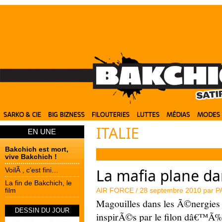
ITALIE
EN UNE
Bakchich est mort,
vive Bakchich !
La mafia plane da
VoilÃ , c’est fini…
La fin de Bakchich, le
film
AIR FORCE /
28 septembre 2010 par
P
Magouilles dans les Ã©nergies 
DESSIN DU JOUR
inspirÃ©s par le filon dâ€™Ã‰