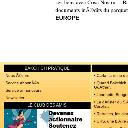
ses liens avec Cosa Nostra… Ba
documents inÃ©dits du parquet
EUROPE
BAKCHICH PRATIQUE
Nous Ã©crire
• Carla, la reine du
Service abonnÃ©s
• Quand Bakchich Ã
GuÃ©ant
Service annonceurs
• Jeannette Bougrab
Newsletter
• Le dÃ®ner du SiÃ
LE CLUB DES AMIS
Carolis…
• Retraites, les p
• CRS, une biÃ¨re 