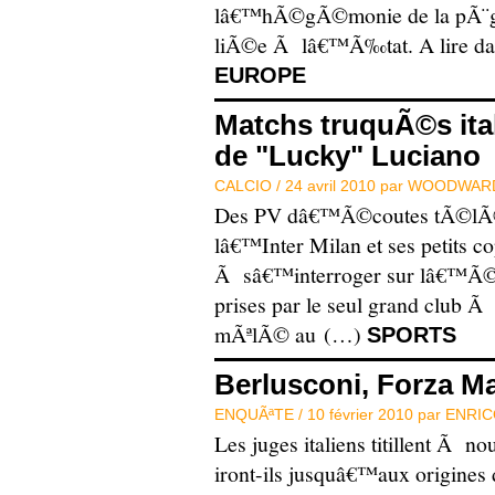
lâ€™hÃ©gÃ©monie de la pÃ¨gr
liÃ©e Ã lâ€™Ã‰tat. A lire d
EUROPE
Matchs truquÃ©s ital
de "Lucky" Luciano
CALCIO /
24 avril 2010 par
WOODWARD
Des PV dâ€™Ã©coutes tÃ©lÃ©
lâ€™Inter Milan et ses petits 
Ã sâ€™interroger sur lâ€™Ã©t
prises par le seul grand club 
mÃªlÃ© au (…)
SPORTS
Berlusconi, Forza Ma
ENQUÃªTE /
10 février 2010 par
ENRIC
Les juges italiens titillent Ã n
iront-ils jusquâ€™aux origines de