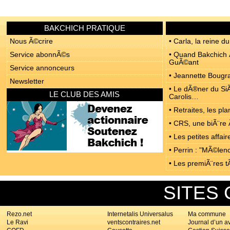
BAKCHICH PRATIQUE
Nous Ã©crire
• Carla, la reine du
Service abonnÃ©s
• Quand Bakchich Ã
GuÃ©ant
Service annonceurs
• Jeannette Bougrab
Newsletter
• Le dÃ®ner du SiÃ
LE CLUB DES AMIS
Carolis…
• Retraites, les p
• CRS, une biÃ¨re 
• Les petites affa
• Perrin : "MÃ©len
• Les premiÃ¨res t
SITES
Rezo.net
Internetalis Universalus
Ma commune
Le Ravi
ventscontraires.net
Journal d’un a