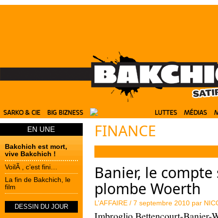
FINANCE
EN UNE
Bakchich est mort,
vive Bakchich !
Banier, le compte 
VoilÃ , c’est fini…
La fin de Bakchich, le
plombe Woerth
film
L’AFFAIRE /
7 septembre 2010 par
NIC
DESSIN DU JOUR
Imbroglio Bettencourt-Banier-W