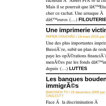
rachetait Ã Albert FrÃ¨re la c
Mais il se pourrait que lâ€™Et
cher ce rachat. Une arnaque Ã 
dâ€™euros (…)
FILOUTERI
Une imprimerie victi
PAPIER COUCHÃ© /
14 mars 2010 par
Une des plus importantes impri
BussiÃ¨re, subit un plan de rest
paye les opÃ©rations financiÃ
menÃ©es par les fonds dâ€™inve
depuis (…)
LUTTES
Les banques boudent
immigrÃ©s
BAKCHICH TV /
15 décembre 2009 par
CAULCUTT
Face Ã la discrimination Ã