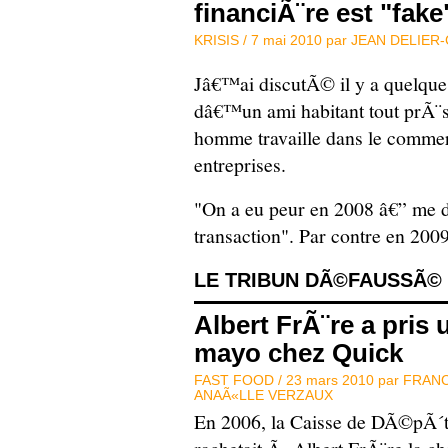
financiÃ¨re est "fake
KRISIS /
7 mai 2010 par
JEAN DELIER
Jâ€™ai discutÃ© il y a quelques
dâ€™un ami habitant tout prÃ¨s
homme travaille dans le commer
entreprises.
"On a eu peur en 2008 â€” me d
transaction". Par contre en 200
LE TRIBUN DÃ©FAUSSÃ©
Albert FrÃ¨re a pri
mayo chez Quick
FAST FOOD /
23 mars 2010 par
FRANC
ANAÃ«LLE VERZAUX
En 2006, la Caisse de DÃ©pÃ´t