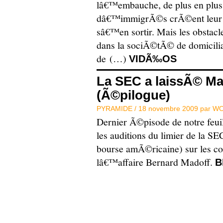
lâ€™embauche, de plus en plus
dâ€™immigrÃ©s crÃ©ent leur
sâ€™en sortir. Mais les obstac
dans la sociÃ©tÃ© de domicilia
de (…)
VIDÃ‰OS
La SEC a laissÃ© Ma
(Ã©pilogue)
PYRAMIDE /
18 novembre 2009 par
WO
Dernier Ã©pisode de notre feui
les auditions du limier de la SE
bourse amÃ©ricaine) sur les 
lâ€™affaire Bernard Madoff.
B