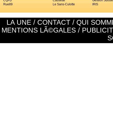
CQFD
Causette
Gestion Suisse
Rue89
Le Sans-Culotte
IRIS
LA UNE
/
CONTACT
/
QUI SOMM
MENTIONS LÃ©GALES
/
PUBLICI
S