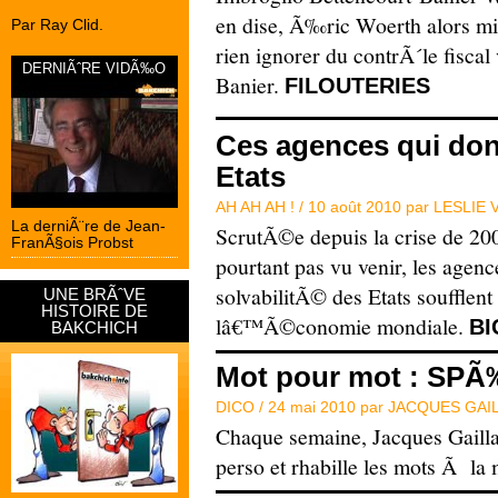
en dise, Ã‰ric Woerth alors mi
Par Ray Clid.
rien ignorer du contrÃ´le fisca
DERNIÃˆRE VIDÃ‰O
Banier.
FILOUTERIES
Ces agences qui don
Etats
AH AH AH ! /
10 août 2010 par
LESLIE 
La derniÃ¨re de Jean-
ScrutÃ©e depuis la crise de 2
FranÃ§ois Probst
pourtant pas vu venir, les agen
solvabilitÃ© des Etats soufflent
UNE BRÃˆVE
HISTOIRE DE
lâ€™Ã©conomie mondiale.
BI
BAKCHICH
Mot pour mot : SP
DICO /
24 mai 2010 par
JACQUES GAI
Chaque semaine, Jacques Gailla
perso et rhabille les mots Ã la