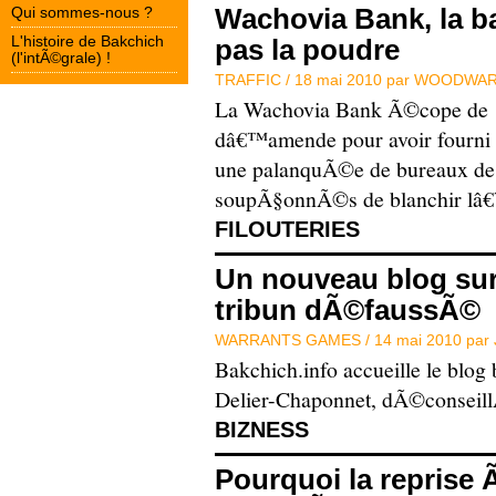
Wachovia Bank, la b
Qui sommes-nous ?
L'histoire de Bakchich
pas la poudre
(l'intÃ©grale) !
TRAFFIC /
18 mai 2010 par
WOODWAR
La Wachovia Bank Ã©cope de 16
dâ€™amende pour avoir fourni 
une palanquÃ©e de bureaux de
soupÃ§onnÃ©s de blanchir lâ€
FILOUTERIES
Un nouveau blog sur
tribun dÃ©faussÃ©
WARRANTS GAMES /
14 mai 2010 par
Bakchich.info accueille le blog 
Delier-Chaponnet, dÃ©conseil
BIZNESS
Pourquoi la reprise