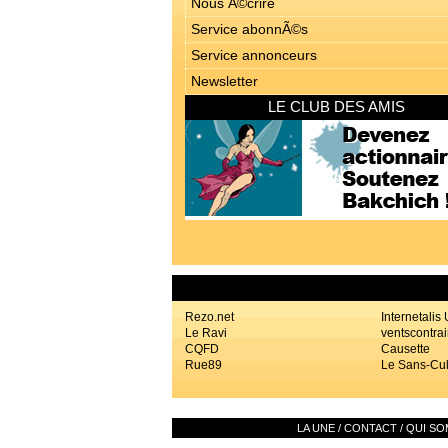
Nous Ã©crire
Service abonnÃ©s
Service annonceurs
Newsletter
LE CLUB DES AMIS
Rezo.net
Internetalis
Le Ravi
ventscontrai
CQFD
Causette
Rue89
Le Sans-Cul
LA UNE
/
CONTACT
/
QUI SO