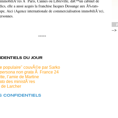
mmobiliÃ¨res Ã Paris, Cannes ou Libreville, dâ€™un cabinet de
dics, elle a aussi acquis la franchise Jacques Dessange aux Ã‰tats-
upe, Aici (Agence internationale de commercialisation immobiliÃ¨re),
ersonnes.
-->
-----
te populaire" couvÃ©e par Sarko
persona non grata
Ã France 24
te, l’amie de Martine
to des ministÃ¨res
 de Larcher