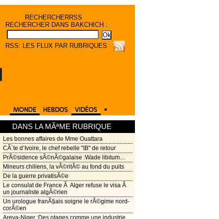
RECHERCHER
RSS
RECHERCHER DANS BAKCHICH :
RSS: LES FLUX PAR RUBRIQUES
DANS LA MÃªME RUBRIQUE
Les bonnes affaires de Mme Ouattara
CÃ´te d’Ivoire, le chef rebelle "IB" de retour
PrÃ©sidence sÃ©nÃ©galaise :Wade libitum…
Mineurs chiliens, la vÃ©ritÃ© au fond du puits
De la guerre privatisÃ©e
Le consulat de France Ã Alger refuse le visa Ã
un journaliste algÃ©rien
Un urologue franÃ§ais soigne le rÃ©gime nord-
corÃ©en
Areva-Niger :Des otages comme une industrie