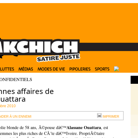
CONFIDENTIELS
nes affaires de
uattara
mbre 2010
DER À UN ENNEMI
IMPRIMER
Alassane Ouattara
jolie blonde de 58 ans, Ã©pouse dâ€™
, est
emmes les plus riches de CÃ´te dâ€™Ivoire. PropriÃ©taire