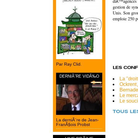
dâ€™agences i
gestion de syn
Unis. Son gro
emploie 250 p
Par Ray Clid.
DERNIÃˆRE VIDÃ‰O
La "droi
Ockrent
Bernadet
Le merca
Le souci
La derniÃ¨re de Jean-
FranÃ§ois Probst