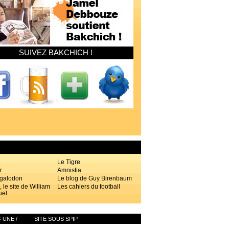
SUIVEZ BAKCHICH !
d
Le Tigre
r
Amnistia
galodon
Le blog de Guy Birenbaum
, le site de William
Les cahiers du football
el
-UNE
/
SITE SOUS SPIP