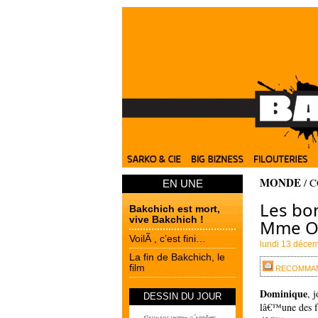
MONDE
/ 
EN UNE
Les bon
Bakchich est mort,
vive Bakchich !
Mme O
VoilÃ , c’est fini…
lundi 13 déce
La fin de Bakchich, le
film
RECOMMAN
Dominique
, 
DESSIN DU JOUR
lâ€™une des f