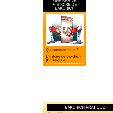
UNE BRÃˆVE
HISTOIRE DE
BAKCHICH
Qui sommes-nous ?
L'histoire de Bakchich
(l'intÃ©grale) !
BAKCHICH PRATIQUE