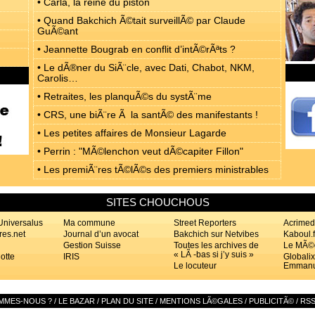
• Carla, la reine du piston
• Quand Bakchich Ã©tait surveillÃ© par Claude
GuÃ©ant
• Jeannette Bougrab en conflit d’intÃ©rÃªts ?
• Le dÃ®ner du SiÃ¨cle, avec Dati, Chabot, NKM,
Carolis…
• Retraites, les planquÃ©s du systÃ¨me
• CRS, une biÃ¨re Ã la santÃ© des manifestants !
• Les petites affaires de Monsieur Lagarde
• Perrin : "MÃ©lenchon veut dÃ©capiter Fillon"
• Les premiÃ¨res tÃ©lÃ©s des premiers ministrables
SITES CHOUCHOUS
 Universalus
Ma commune
Street Reporters
Acrime
res.net
Journal d’un avocat
Bakchich sur Netvibes
Kaboul.f
Gestion Suisse
Toutes les archives de
Le MÃ©
« LÃ -bas si j’y suis »
otte
IRIS
Globalix
Le locuteur
Emmanu
MMES-NOUS ?
/
LE BAZAR
/
PLAN DU SITE
/
MENTIONS LÃ©GALES
/
PUBLICITÃ©
/
RSS