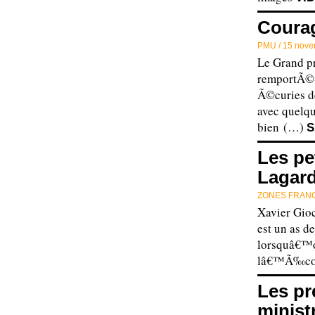
Courag
PMU /
15 nove
Le Grand p
remportÃ©
Ã©curies de
avec quelqu
bien (…)
S
Les pe
Lagar
ZONES FRAN
Xavier Gio
est un as d
lorsquâ€™on
lâ€™Ã‰co
Les pr
minist