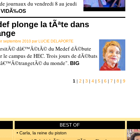
e journaux du vendredi 8 au jeudi
.
VIDÃ‰OS
ef plonge la tÃªte dans
ange
er septembre 2010 par
LUCIE DELAPORTE
rsitÃ© dâ€™Ã©tÃ© du Medef dÃ©bute
r le campus de HEC. Trois jours de dÃ©bats
 "lâ€™Ã©trangetÃ© du monde".
BIG
1
|
2
|
3
|
4
|
5
|
6
|
7
|
8
|
9
BEST OF
• Carla, la reine du piston