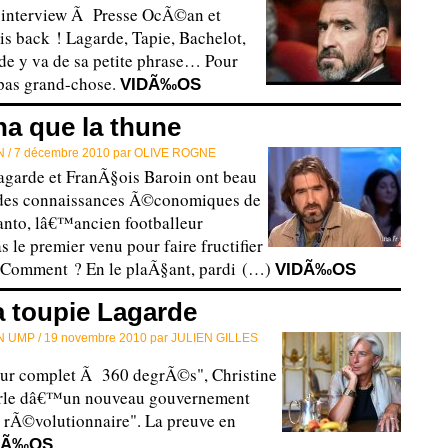
 interview Ã Presse OcÃ©an et
is back ! Lagarde, Tapie, Bachelot,
de y va de sa petite phrase… Pour
 pas grand-chose.
VIDÃ‰OS
a que la thune
 /
7 décembre 2010 par
OLIVE ROGNE
agarde et FranÃ§ois Baroin ont beau
des connaissances Ã©conomiques de
anto, lâ€™ancien footballeur
 le premier venu pour faire fructifier
. Comment ? En le plaÃ§ant, pardi (…)
VIDÃ‰OS
la toupie Lagarde
 UMP /
19 novembre 2010 par
JULIEN GILLES
our complet Ã 360 degrÃ©s", Christine
rle dâ€™un nouveau gouvernement
 rÃ©volutionnaire". La preuve en
DÃ‰OS