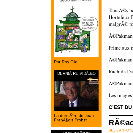
TancÃ©s pa
Hortefeux 
malgrÃ© to
Â©Pakman
Prime aux 
Â©Pakman
Par Ray Clid.
Rachida Dat
DERNIÃˆRE VIDÃ‰O
Â©Pakman
Les images
C’EST DU
La derniÃ¨re de Jean-
FranÃ§ois Probst
RÃ©act
BEL CANTO /