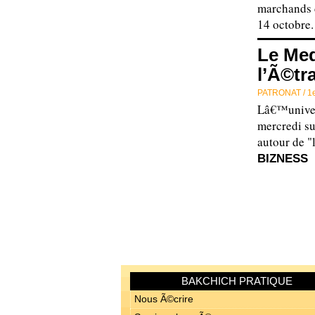
marchands d
14 octobre
Le Med
l’Ã©tr
PATRONAT /
1
Lâ€™unive
mercredi su
autour de
BIZNESS
BAKCHICH PRATIQUE
Nous Ã©crire