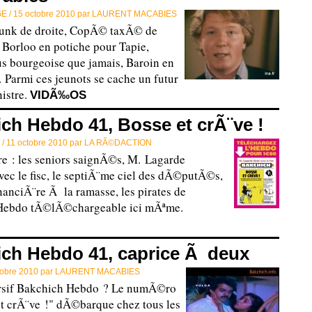
E /
15 octobre 2010 par
LAURENT MACABIES
punk de droite, CopÃ© taxÃ© de
 Borloo en potiche pour Tapie,
s bourgeoise que jamais, Baroin en
Parmi ces jeunots se cache un futur
istre.
VIDÃ‰OS
ch Hebdo 41, Bosse et crÃ¨ve !
 /
11 octobre 2010 par
LA RÃ©DACTION
e : les seniors saignÃ©s, M. Lagarde
c le fisc, le septiÃ¨me ciel des dÃ©putÃ©s,
financiÃ¨re Ã la ramasse, les pirates de
Hebdo tÃ©lÃ©chargeable ici mÃªme.
ch Hebdo 41, caprice Ã deux
tobre 2010 par
LAURENT MACABIES
rsif Bakchich Hebdo ? Le numÃ©ro
t crÃ¨ve !" dÃ©barque chez tous les