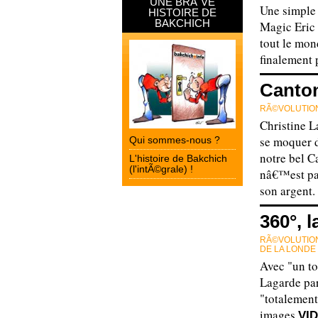
UNE BRÃˆVE
Une simple
HISTOIRE DE
BAKCHICH
Magic Eric 
tout le mon
finalement
Canton
RÃ©VOLUTION
Christine L
se moquer 
Qui sommes-nous ?
notre bel C
L'histoire de Bakchich
(l'intÃ©grale) !
nâ€™est pas
son argent
360°, 
RÃ©VOLUTION
DE LA LONDE
Avec "un t
Lagarde pa
"totalement
images
VI