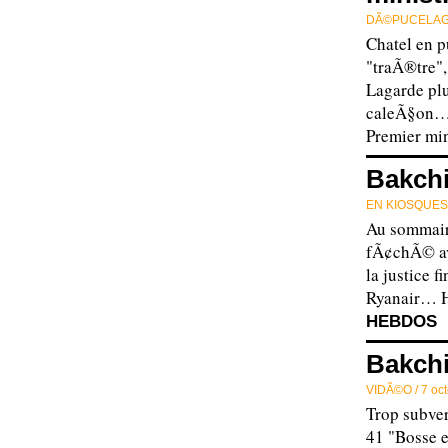
DÃ©PUCELAG
Chatel en 
"traÃ®tre",
Lagarde plu
caleÃ§on… 
Premier min
Bakchi
EN KIOSQUES
Au sommair
fÃ¢chÃ© ave
la justice 
Ryanair… 
HEBDOS
Bakchi
VIDÃ©O /
7 oc
Trop subve
41 "Bosse e