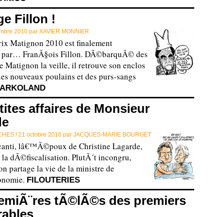
e Fillon !
mbre 2010 par
XAVIER MONNIER
rix Matignon 2010 est finalement
 par… FranÃ§ois Fillon. DÃ©barquÃ© des
 Matignon la veille, il retrouve son enclos
es nouveaux poulains et des purs-sangs
ARKOLAND
tites affaires de Monsieur
de
CHES /
21 octobre 2010 par
JACQUES-MARIE BOURGET
canti, lâ€™Ã©poux de Christine Lagarde,
e la dÃ©fiscalisation. PlutÃ´t incongru,
 partage la vie de la ministre de
nomie.
FILOUTERIES
emiÃ¨res tÃ©lÃ©s des premiers
rables