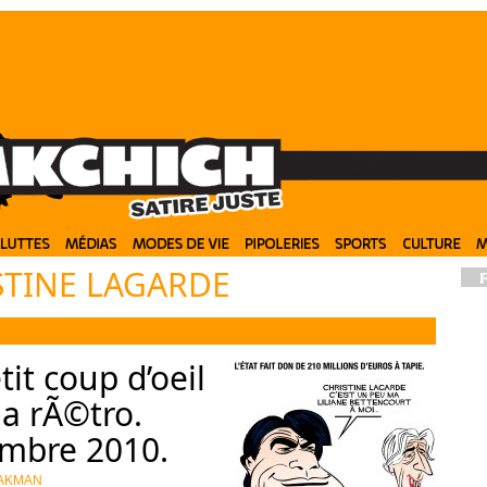
STINE LAGARDE
it coup d’oeil
la rÃ©tro.
mbre 2010.
AKMAN