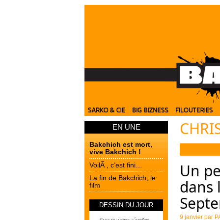
CHRI
EN UNE
Bakchich est mort,
vive Bakchich !
Un pet
VoilÃ , c’est fini…
La fin de Bakchich, le
dans 
film
Septe
DESSIN DU JOUR
9 janvier par
P