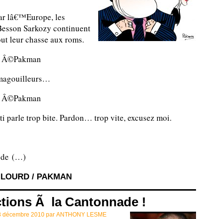
r lâ€™Europe, les
Besson Sarkozy continuent
ut leur chasse aux roms.
 Â©Pakman
magouilleurs…
 Â©Pakman
i parle trop bite. Pardon… trop vite, excusez moi.
 de (…)
 LOURD / PAKMAN
ions Ã la Cantonnade !
8 décembre 2010 par
ANTHONY LESME