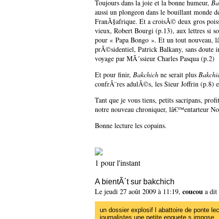
Toujours dans la joie et la bonne humeur,
Ba
aussi un plongeon dans le bouillant monde de
FranÃ§afrique. Et a croisÃ© deux gros pois
vieux, Robert Bourgi (p.13), aux lettres si 
pour « Papa Bongo ». Et un tout nouveau,
prÃ©sidentiel, Patrick Balkany, sans doute 
voyage par MÃ´ssieur Charles Pasqua (p.2)
Et pour finir,
Bakchich
ne serait plus
Bakchi
confrÃ¨res adulÃ©s, les Sieur Joffrin (p.8) 
Tant que je vous tiens, petits sacripans, p
notre nouveau chroniquer, lâ€™entarteur N
Bonne lecture les copains.
1 pour l'instant
A bientÃ´t sur bakchich
coucou
Le jeudi 27 août 2009 à 11:19,
a dit 
un dossier explosif l abattoire de ponte l
journalistes une petite enquete s impose