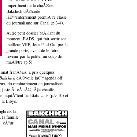
impertinent de la chaÃ®ne.
Bakchich dÃ©code
lâ€™enterrement premiÃ¨re classe
du journalisme sur Canal (p.3-4).
Autre petit dossier brÃ»lant du
moment, EADS, qui fait sortir son
meilleur VRP, Jean-Paul Gut par la
grande porte, avant de le faire
revenir par la petite, un coup de
maÃ®tre (p.5).
imat franÃ§ais, a pris quelques
Bakchich
dÃ©voile lâ€™agenda off
eux, du rembarrement de journalistes,
nt, juste Ã cÃ´tÃ©, Ã§a chauffe.
inquiÃ¨tent les Etats-Unis (p.9-10) et
 la Libye.
aghreb, la
, la famille
Ã cÅ“ur