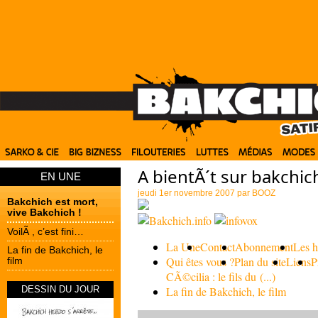
A bientÃ´t sur bakchic
EN UNE
jeudi 1er novembre 2007 par
BOOZ
Bakchich est mort,
vive Bakchich !
VoilÃ , c’est fini…
La Une
Contact
Abonnement
Les 
La fin de Bakchich, le
Qui êtes vous ?
Plan du site
Liens
P
film
CÃ©cilia : le fils du (...)
DESSIN DU JOUR
La fin de Bakchich, le film