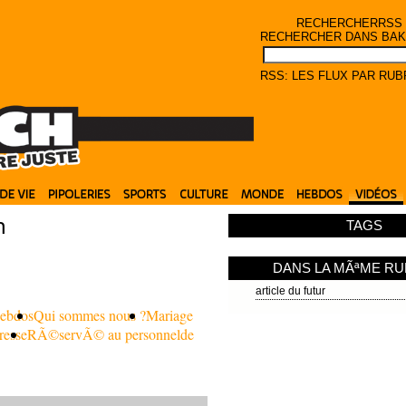
RECHERCHER
RSS
RECHERCHER DANS BAKC
RSS: LES FLUX PAR RU
h
TAGS
DANS LA MÃªME R
article du futur
hebdos
Qui sommes nous ?
Mariage
resse
RÃ©servÃ© au personnel
de