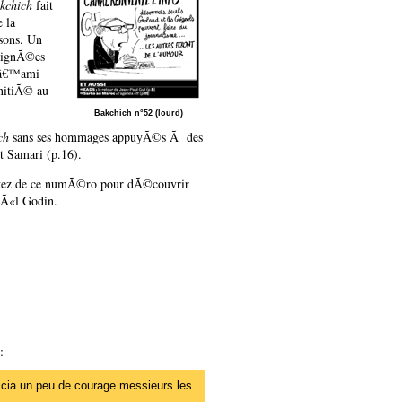
kchich
fait
 la
sons. Un
soignÃ©es
 lâ€™ami
initiÃ© au
Bakchich n°52 (lourd)
ch
sans ses hommages appuyÃ©s Ã des
et Samari (p.16).
rofitez de ce numÃ©ro pour dÃ©couvrir
oÃ«l Godin.
:
eccia un peu de courage messieurs les