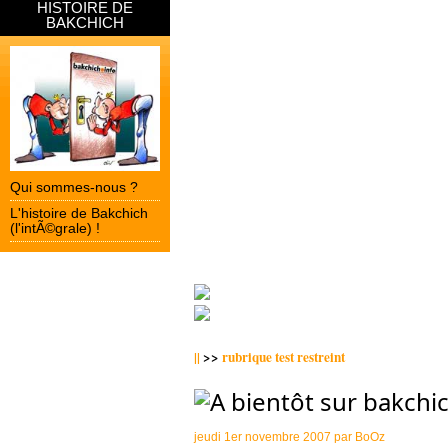
HISTOIRE DE
BAKCHICH
Qui sommes-nous ?
L'histoire de Bakchich
(l'intÃ©grale) !
||
>>
rubrique test restreint
jeudi 1er novembre 2007 par
BoOz