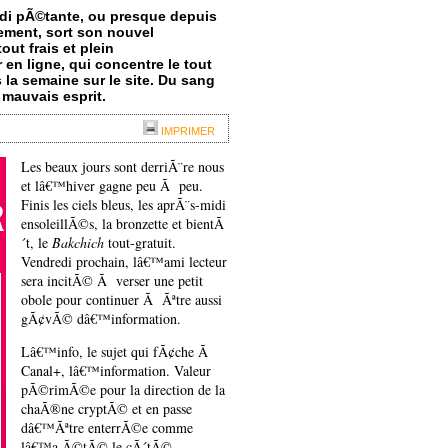
di pÃ©tante, ou presque depuis
ement, sort son nouvel
ut frais et plein
n ligne, qui concentre le tout
 la semaine sur le site. Du sang
 mauvais esprit.
IMPRIMER
Les beaux jours sont derriÃ¨re nous
et lâ€™hiver gagne peu Ã peu.
Finis les ciels bleus, les aprÃ¨s-midi
ensoleillÃ©s, la bronzette et bientÃ
´t, le
Bakchich
tout-gratuit.
Vendredi prochain, lâ€™ami lecteur
sera incitÃ© Ã verser une petit
obole pour continuer Ã Ãªtre aussi
gÃ¢vÃ© dâ€™information.
Lâ€™info, le sujet qui fÃ¢che Ã
Canal+, lâ€™information. Valeur
pÃ©rimÃ©e pour la direction de la
chaÃ®ne cryptÃ© et en passe
dâ€™Ãªtre enterrÃ©e comme
lâ€™a Ã©tÃ© le cÃ´tÃ©