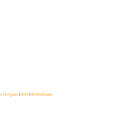
s lÃ©gales
|
RSS
|
RSS
rubrique