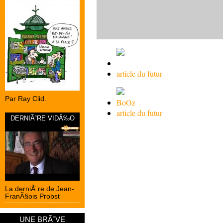
article du futur
Par Ray Clid.
BoOz
article du futur
DERNIÃˆRE VIDÃ‰O
La derniÃ¨re de Jean-
FranÃ§ois Probst
UNE BRÃˆVE