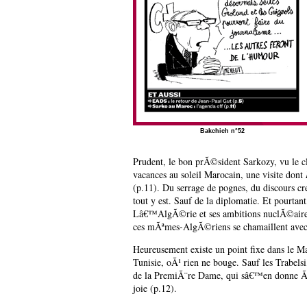
Bakchich n°52
Prudent, le bon prÃ©sident Sarkozy, vu le cl
vacances au soleil Marocain, une visite dont
(p.11). Du serrage de pognes, du discours cr
tout y est. Sauf de la diplomatie. Et pourta
Lâ€™AlgÃ©rie et ses ambitions nuclÃ©aires 
ces mÃªmes-AlgÃ©riens se chamaillent avec
Heureusement existe un point fixe dans le M
Tunisie, oÃ¹ rien ne bouge. Sauf les Trabelsi
de la PremiÃ¨re Dame, qui sâ€™en donne 
joie (p.12).