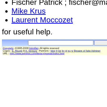
Fischer Patrick ; fischer@ma
Mike Krus
Laurent Moccozet
for useful help.
Copyright
. ©1995-2008
AdmiNet
. All rights reserved
Logos :
E. Rougé
&
A. Ventura
- Partners :
blog
fr
be
by
gl
eu
tv
Beware of fake Adminet
URL :
http://www.adminet.com/literacy/poesie/index.html