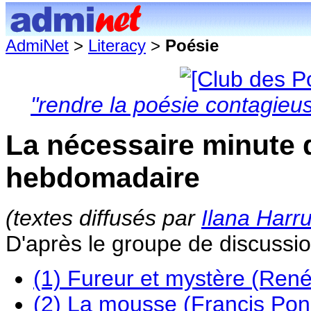
AdmiNet
>
Literacy
>
Poésie
"rendre la poésie contagieus
La nécessaire minute 
hebdomadaire
(textes diffusés par
Ilana Harr
D'après le groupe de discussi
(1) Fureur et mystère (Ren
(2) La mousse (Francis Pon