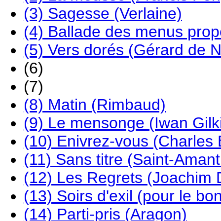
(3) Sagesse (Verlaine)
(4) Ballade des menus propo
(5) Vers dorés (Gérard de N
(6)
(7)
(8) Matin (Rimbaud)
(9) Le mensonge (Iwan Gilk
(10) Enivrez-vous (Charles 
(11) Sans titre (Saint-Amant
(12) Les Regrets (Joachim 
(13) Soirs d'exil (pour le b
(14) Parti-pris (Aragon)