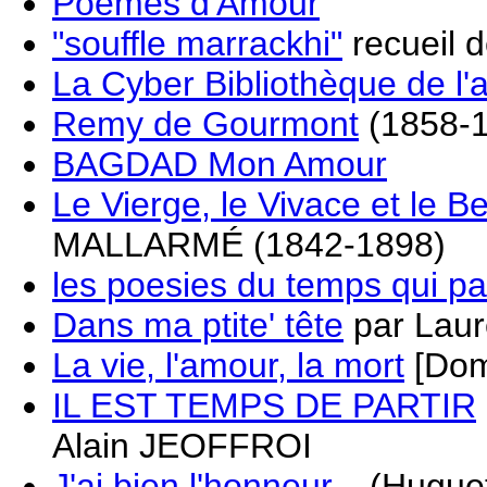
Poèmes d'Amour
"souffle marrackhi"
recueil d
La Cyber Bibliothèque de l
Remy de Gourmont
(1858-
BAGDAD Mon Amour
Le Vierge, le Vivace et le Bel
MALLARMÉ (1842-1898)
les poesies du temps qui p
Dans ma ptite' tête
par Laur
La vie, l'amour, la mort
[Dom
IL EST TEMPS DE PARTIR
Alain JEOFFROI
J'ai bien l'honneur...
(Hugue