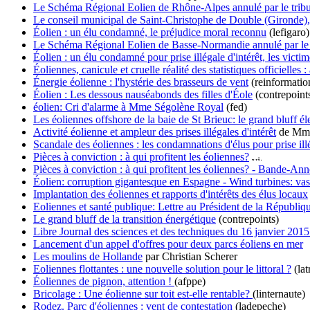
Le Schéma Régional Eolien de Rhône-Alpes annulé par le trib
Le conseil municipal de Saint-Christophe de Double (Gironde), c
Éolien : un élu condamné, le préjudice moral reconnu
(lefigaro)
Le Schéma Régional Eolien de Basse-Normandie annulé par le 
Éolien : un élu condamné pour prise illégale d'intérêt, les victi
Éoliennes, canicule et cruelle réalité des statistiques officielle
Énergie éolienne : l'hystérie des brasseurs de vent
(reinformatio
Éolien : Les dessous nauséabonds des filles d'Éole
(contrepoint
éolien: Cri d'alarme à Mme Ségolène Royal
(fed)
Les éoliennes offshore de la baie de St Brieuc: le grand bluff él
Activité éolienne et ampleur des prises illégales d'intérêt
de Mme 
Scandale des éoliennes : les condamnations d'élus pour prise illé
Pièces à conviction : à qui profitent les éoliennes?
Pièces à conviction : à qui profitent les éoliennes? - Bande-A
Éolien: corruption gigantesque en Espagne - Wind turbines: vas
Implantation des éoliennes et rapports d'intérêts des élus locaux
Eoliennes et santé publique: Lettre au Président de la Républiq
Le grand bluff de la transition énergétique
(contrepoints)
Libre Journal des sciences et des techniques du 16 janvier 2015
Lancement d'un appel d'offres pour deux parcs éoliens en mer
Les moulins de Hollande
par Christian Scherer
Eoliennes flottantes : une nouvelle solution pour le littoral ?
(lat
Éoliennes de pignon, attention !
(afppe)
Bricolage : Une éolienne sur toit est-elle rentable?
(linternaute)
Rodez. Parc d'éoliennes : vent de contestation
(ladepeche)