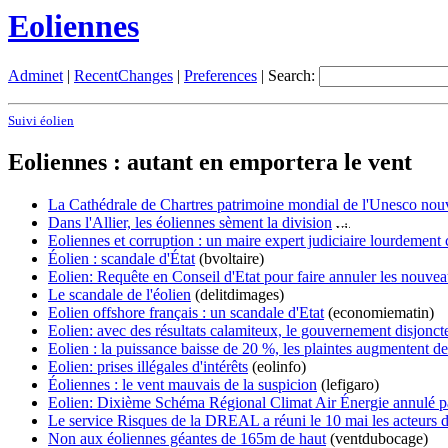
Eoliennes
Adminet
|
RecentChanges
|
Preferences
| Search:
Suivi éolien
Eoliennes : autant en emportera le vent
La Cathédrale de Chartres patrimoine mondial de l'Unesco nouv
Dans l'Allier, les éoliennes sèment la division
Eoliennes et corruption : un maire expert judiciaire lourdement 
Éolien : scandale d'État
(bvoltaire)
Eolien: Requête en Conseil d'Etat pour faire annuler les nouveaux
Le scandale de l'éolien
(delitdimages)
Eolien offshore français : un scandale d'Etat
(economiematin)
Eolien: avec des résultats calamiteux, le gouvernement disjonct
Eolien : la puissance baisse de 20 %, les plaintes augmentent 
Eolien: prises illégales d'intérêts
(eolinfo)
Éoliennes : le vent mauvais de la suspicion
(lefigaro)
Eolien: Dixième Schéma Régional Climat Air Énergie annulé pa
Le service Risques de la DREAL a réuni le 10 mai les acteurs de
Non aux éoliennes géantes de 165m de haut
(ventdubocage)