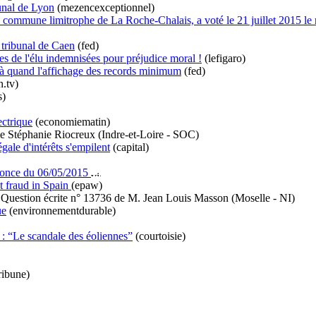
unal de Lyon
(mezencexceptionnel)
ommune limitrophe de La Roche-Chalais, a voté le 21 juillet 2015 le re
tribunal de Caen
(fed)
mes de l'élu indemnisées pour préjudice moral !
(lefigaro)
s : à quand l'affichage des records minimum
(fed)
n.tv)
s)
ectrique
(economiematin)
Stéphanie Riocreux (Indre-et-Loire - SOC)
gale d'intérêts s'empilent
(capital)
nnonce du 06/05/2015
t fraud in Spain
(epaw)
Question écrite n° 13736 de M. Jean Louis Masson (Moselle - NI)
ue
(environnementdurable)
 : “Le scandale des éoliennes”
(courtoisie)
ribune)