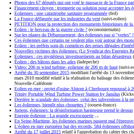
Photos des 67 députés qui ont voté le massacre de la France par 
Financement citoyen : tromperie ou solution pour accepter les é
Eoliennes : une catastrophe sanitaire programmée
(fed)
La France défigurée par les industries du vent
(suivi-eolien)
PETITION pour la protection des monuments historiques de la
Eolien : le berceau de la guerre civile ?
(economiematin)
Sur les plages du Débarquement, des éoliennes pas si "vertes" !
Ces éoliennes que certains ne veulent plus voir autour des mon
Eolien : les préfets sont-ils complices des prises illégales d'intérê
Nouvelles victimes des éoliennes: (Le Syndicat des Energies R
Eoliennes : ces mystérieux investissements au bilan désastreux
(
Éolien : des bâtons dans les ailes
(ladepeche)
Video: 206 m wind turbine- eolienne de 206 m de haut
(suivi-eo
Arrêté du 30 septembre 2015
modifiant l'arrêté du 13 novembre 
mars 2010 modifié relatif à la réalisation du balisage des éolien
Nouvelle-Calédonie
Eolien en mer : projet d'usine Alstom à Cherbourg repoussé à 
Trinity Portable Wind Turbine Power Station by Janulus
(Kickst
Derrière le scandale des éoliennes, celui des subventions à la pr
Les éoliennes, bientôt plus chouettes ?
(oouest-france)
Juriens, éoliennes: la désinformation hargneuse prend le dessus
Energie éolienne : La grande escrocquerie
En Seine-Maritime, les éoliennes marines passent mal l'épreuve
L'éolien en mer européen bat des records, 584 éoliennes offsho
Arrêté du 17 juillet 2015
relatif à l'approbation du cahier des c