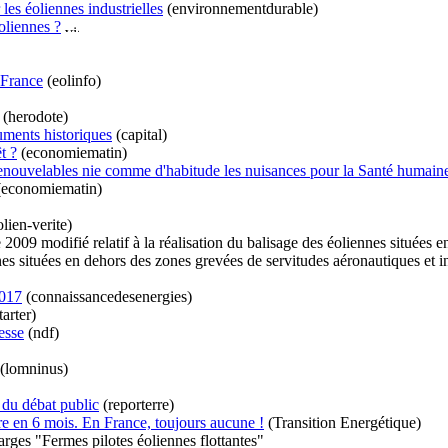
les éoliennes industrielles
(environnementdurable)
oliennes ?
 France
(eolinfo)
(herodote)
uments historiques
(capital)
t ?
(economiematin)
enouvelables nie comme d'habitude les nuisances pour la Santé humain
economiematin)
lien-verite)
2009 modifié relatif à la réalisation du balisage des éoliennes situées e
nes situées en dehors des zones grevées de servitudes aéronautiques et in
2017
(connaissancedesenergies)
arter)
esse
(ndf)
(lomninus)
 du débat public
(reporterre)
re en 6 mois. En France, toujours aucune !
(Transition Energétique)
harges "Fermes pilotes éoliennes flottantes"