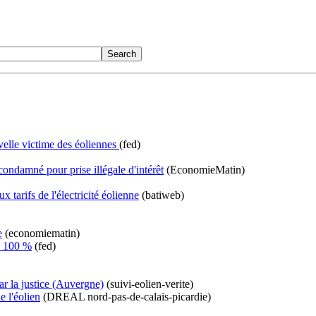
elle victime des éoliennes
(fed)
condamné pour prise illégale d'intérêt
(EconomieMatin)
 tarifs de l'électricité éolienne
(batiweb)
e
(economiematin)
de 100 %
(fed)
r la justice (Auvergne)
(suivi-eolien-verite)
 l'éolien
(DREAL nord-pas-de-calais-picardie)