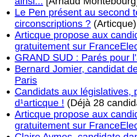
ainsi...
[Arnaud Montebourg
Le Pen présent au second t
circonscriptions ?
(Articque)
Articque propose aux candida
gratuitement sur FranceEle
GRAND SUD : Parés pour l'
Bernard Jomier, candidat des
Paris
Candidats aux législatives, 
d¹articque !
(Déjà 28 candida
Articque propose aux candida
gratuitement sur FranceEle
Claire Aymes, candidate dan