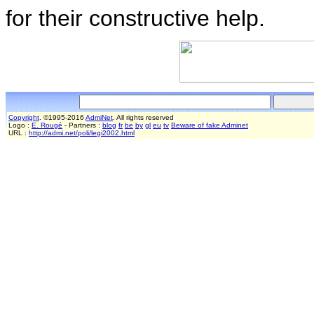
for their constructive help.
Copyright
. ©1995-2016
AdmiNet
. All rights reserved
Logo :
E. Rougé
- Partners :
blog
fr
be
by
gl
eu
tv
Beware of fake Adminet
URL :
http://admi.net/poli/legi2002.html