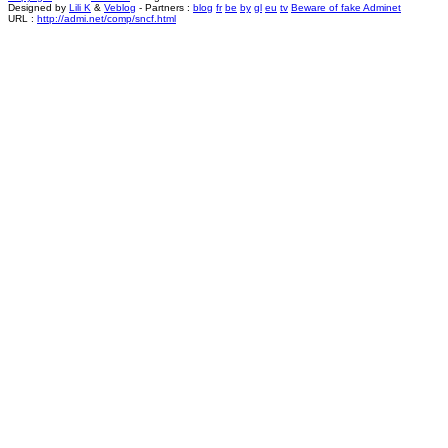
Designed by
Lili K
&
Veblog
- Partners :
blog
fr
be
by
gl
eu
tv
Beware of fake Adminet
URL :
http://admi.net/comp/sncf.html