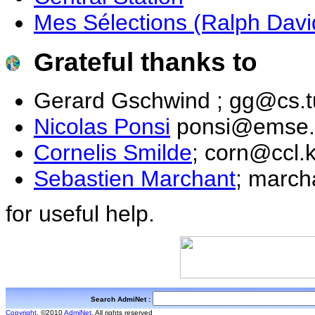
Mes Sélections (Ralph Davi
Grateful thanks to
Gerard Gschwind ; gg@cs.tu
Nicolas Ponsi
ponsi@emse.
Cornelis Smilde
; corn@ccl.
Sebastien Marchant
; march
for useful help.
Search AdmiNet :
Copyright
. ©2010
AdmiNet
. All rights reserved