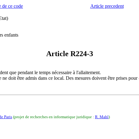
 de ce code
Article precedent
tat)
rs enfants
Article R224-3
dent que pendant le temps nécessaire à l'allaitement.
e ne doit être admis dans ce local. Des mesures doivent être prises pou
de Paris
(projet de recherches en informatique juridique :
R. Mahl
)