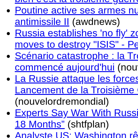
Poutine active ses armes nu
antimissile II
(awdnews)
Russia establishes 'no fly' 
moves to destroy "ISIS" - P
Scénario catastrophe : la T
commencé aujourd'hui
(nou
La Russie attaque les forces
Lancement de la Troisième
(nouvelordremondial)
Experts Say War With Russi
18 Months”
(shtfplan)
Analyste US: Washington rê