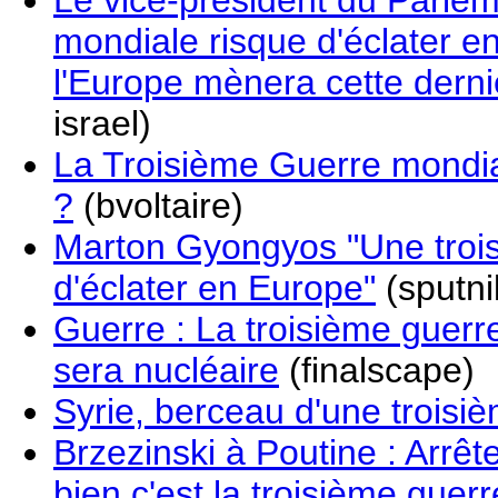
Le vice-président du Parle
mondiale risque d'éclater en
l'Europe mènera cette derni
israel)
La Troisième Guerre mondia
?
(bvoltaire)
Marton Gyongyos "Une troi
d'éclater en Europe"
(sputni
Guerre : La troisième guerr
sera nucléaire
(finalscape)
Syrie, berceau d'une troisi
Brzezinski à Poutine : Arrê
bien c'est la troisième guer