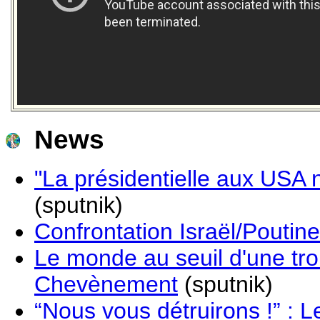
News
"La présidentielle aux USA
(sputnik)
Confrontation Israël/Poutine
Le monde au seuil d'une tro
Chevènement
(sputnik)
“Nous vous détruirons !” : L