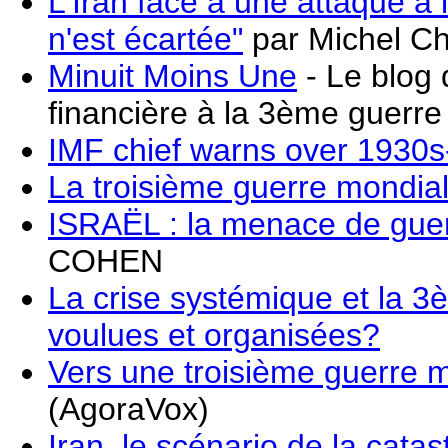
L'Iran face à une attaque à 
n'est écartée"
par Michel C
Minuit Moins Une
- Le blog d
financière à la 3ème guerr
IMF chief warns over 1930s-
La troisième guerre mondia
ISRAËL : la menace de guerr
COHEN
La crise systémique et la 3
voulues et organisées?
Vers une troisième guerre 
(AgoraVox)
Iran, le scénario de la catas