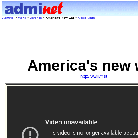
AdmiNet
>
World
>
Defence
>
America's new war
>
Alex's Album
America's new 
http://wwiii.fr.st