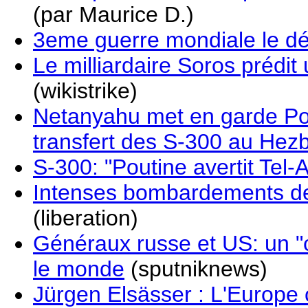
(par Maurice D.)
3eme guerre mondiale le d
Le milliardaire Soros prédi
(wikistrike)
Netanyahu met en garde Pout
transfert des S-300 au Hezb
S-300: "Poutine avertit Tel-A
Intenses bombardements de 
(liberation)
Généraux russe et US: un "c
le monde
(sputniknews)
Jürgen Elsässer : L'Europe c