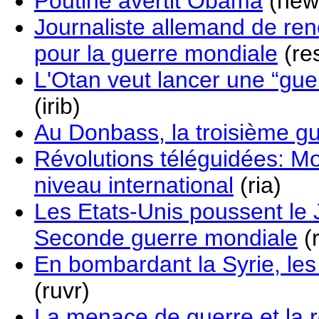
Poutine avertit Obama
(new
Journaliste allemand de re
pour la guerre mondiale
(re
L'Otan veut lancer une “gue
(irib)
Au Donbass, la troisième 
Révolutions téléguidées: 
niveau international
(ria)
Les Etats-Unis poussent le J
Seconde guerre mondiale
(r
En bombardant la Syrie, les 
(ruvr)
La menace de guerre et la 