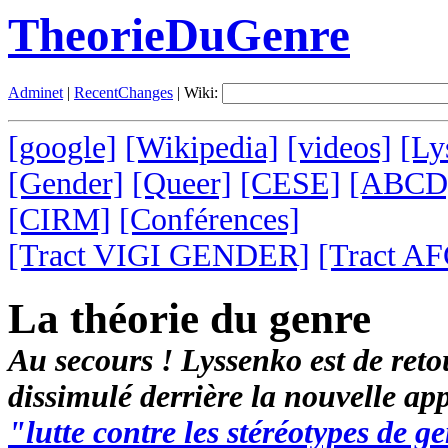
TheorieDuGenre
Adminet
|
RecentChanges
| Wiki:
[google]
[Wikipedia]
[videos]
[Ly
[Gender]
[Queer]
[CESE]
[ABCD
[CIRM]
[Conférences]
[Tract VIGI GENDER]
[Tract AF
La théorie du genre
Au secours ! Lyssenko est de reto
dissimulé derrière la nouvelle app
"lutte contre les stéréotypes de g