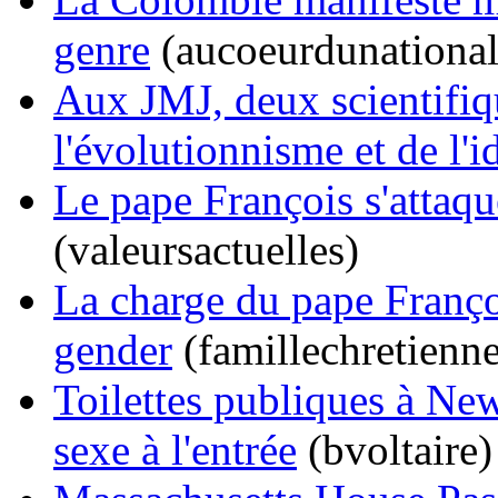
genre
(aucoeurdunationa
Aux JMJ, deux scientifi
l'évolutionnisme et de l'
Le pape François s'attaqu
(valeursactuelles)
La charge du pape Franço
gender
(famillechretienne
Toilettes publiques à New
sexe à l'entrée
(bvoltaire)