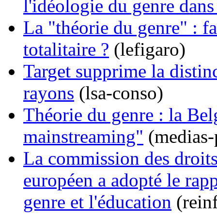
l'idéologie du genre dans
La "théorie du genre" : f
totalitaire ?
(lefigaro)
Target supprime la distinc
rayons
(lsa-conso)
Théorie du genre : la Be
mainstreaming"
(medias-
La commission des droit
européen a adopté le rapp
genre et l'éducation
(rein