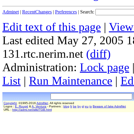
Adminet
|
RecentChanges
|
Preferences
| Search:
Edit text of this page
|
View 
Last edited May 27, 2005 1
131.rtc.nerim.net
(diff)
Administration:
Lock page
List
|
Run Maintenance
|
Ed
Copyright
. ©1995-2016
AdmiNet
. All rights reserved
Logos :
E. Rougé
&
A. Ventura
- Partners :
blog
fr
be
by
gl
eu
tv
Beware of fake AdmiNet
URL :
http://admi.net/wiki/TGB.html