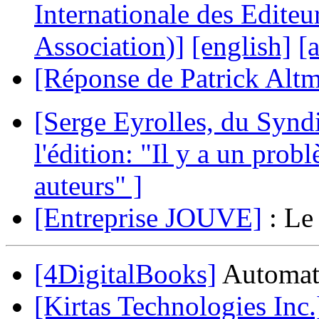
Internationale des Editeu
Association)]
[english]
[
[Réponse de Patrick Alt
[Serge Eyrolles, du Syndi
l'édition: "Il y a un prob
auteurs" ]
[Entreprise JOUVE]
: Le
[4DigitalBooks]
Automati
[Kirtas Technologies Inc.