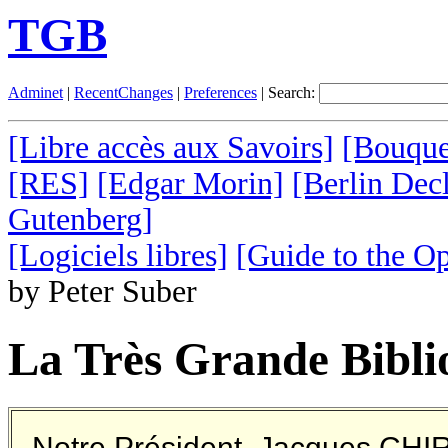
TGB
Adminet
|
RecentChanges
|
Preferences
| Search:
[Libre accès aux Savoirs]
[Bouquet
[RES]
[Edgar Morin]
[Berlin Decl
Gutenberg]
[Logiciels libres]
[Guide to the 
by Peter Suber
La Très Grande Bibli
Notre Président, Jacques CHIR