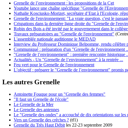
Grenelle de l’environnement : les propositions de la Cgt
Youtube lance une chaîne spécifique "Grenelle de l'Environne
Nathalie Kosciusko-Morizet, secrétaire d’Etat à l'Ecologie, rép
Grenelle de l'environnement: "La vraie question, c'est le passage
Crispations dans la dernière ligne droite du "Grenelle de l'env
Robin des Bois a été invité par le gouvernement dans le collèg
Travaux préparatoires au "Grenelle de l'environnement"
(Centre
L'assemblée nationale auditionne le MEDAD
Interview du Professeur Dominique Belpomme, rendu célèbre p
Communiqué : préparation d'un "Grenelle de l'environnement ..
"Grenelle de l’environnement" : première rencontre historique ..
Actualités - Un "Grenelle de l’environnement" à la rentrée ...
Feu vert pour le Grenelle de l'environnement
L’objectif : préparer le "Grenelle de l’environnement" promis p
Les autres Grenelle
Antoinette Fouque pour un "Grenelle des femmes"
"Il faut un Grenelle de l'école"
Le Grenelle de la Mer
Le Grenelle des antennes
Le "Grenelle des ondes" a accouché de dix orientations sur les
Vers un Grenelle des crèches ?
(tf1)
Grenelle du Très Haut Débit
les 22-23 septembre 2009