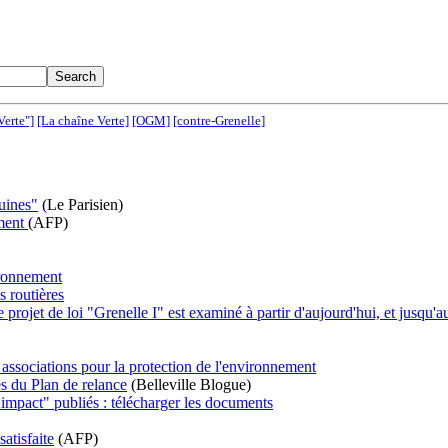
Verte"]
[La chaîne Verte]
[OGM]
[contre-Grenelle]
uines"
(Le Parisien)
ement
(AFP)
ironnement
s routières
projet de loi "Grenelle I" est examiné à partir d'aujourd'hui, et jusqu'a
s associations pour la protection de l'environnement
s du Plan de relance
(Belleville Blogue)
d’impact" publiés : télécharger les documents
atisfaite
(AFP)