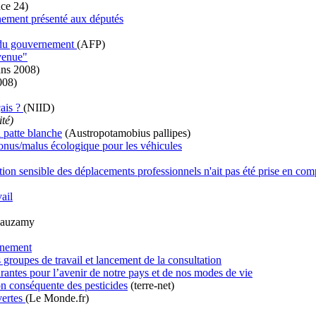
ce 24)
nnement présenté aux députés
" du gouvernement
(AFP)
venue"
ns 2008)
008)
çais ?
(NIID)
ité)
à patte blanche
(Austropotamobius pallipes)
nus/malus écologique pour les véhicules
ction sensible des déplacements professionnels n'ait pas été prise en co
ail
eauzamy
nnement
 groupes de travail et lancement de la consultation
rantes pour l’avenir de notre pays et de nos modes de vie
on conséquente des pesticides
(terre-net)
vertes
(Le Monde.fr)