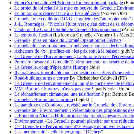
France's opposition MPs to vote for environment package
(Fran
Le projet de loi relatif à la mise en oeuvre du Grenelle Enviro
Fillon toujours réticent face à la fiscalité verte
(Nouvel Obs)
Grenelle: une coalition d'ONG s'inquiète des "atermoiements
J.-L. Roumégas : "Nicolas Hulot n'est qu'au début de sa décon
L'Internet Le Grand Oublié Du Grenelle Environnement
(Autra
Le temps de l'action
(La letre du Grenelle - Numéro 1 - Mars 2
Grenelle, mise en place du Comité Opérationnel Déchets
Grenelle de l'environnement : quel avenir pour les déchets fran
Acheteurs de 4x4, profitez-en : les prix sont à la baisse :
(public
Le Grenelle de l'Environnement, l'autoroute A65 et l'écrevisse 
Première mesure du Grenelle Environnement : un système de bo
Le Grenelle, coup d'épée dans l'Europe
(Jdle)
Il paraît assez improbable que la question des effets d'une rédu
Road-building turns a corner
By Christopher Caldwell (FT)
Le Grenelle de l'environnement a loupé le coche avec le télétrav
MM. Borloo et Sarkozy, n'ayez pas peur !
, par Nicolas Hulot
Le réchauffement climatique, une falsification ?
par Bernard B
Grenelle : Borloo fait sa promo
(Lejdd.fr)
Le paradoxe de Condorcet, revisité par le Grenelle de l'Enviro
Grenelle de l'Environnement : Présentation des propositions des
la Fondation Nicolas Hulot propose six grandes mesures structu
Environnement - Le Grenelle pourrait plancher sur une réducti
Le "Grenelle de l'environnement" envisage de nouvelles taxes 
Les membres de l'atelier intergroupe "Déchets"