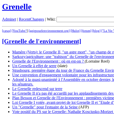
Grenelle
Adminet
|
RecentChanges
| Wiki:
[cawa]
[YouTube
?
]
[agirpourlenvironnement.org]
[Hulot]
[forum]
[blog]
["La Vie 
[Grenelle de l'environnement]
Mamère (Verts): le Grenelle II, "un astre mort", "un champ de r
Sarkozy/agriculture: une "trahison" du Grenelle de l'environn
Grenelle de l'Environnement : où en est-on ?
(Lorraine Reel)
Un Grenelle à effet de serre
(slate)
Strasbourg, première étape du tour de France du Grenelle Env
Une convention d'engagement volontaire pour les infrastructure
Adopté à la quasi-unanimité à l'Assemblée en octobre dernier, le 
les sénateurs.
Le Grenelle redescend sur terre
Le Grenelle II n'a pas été accueilli par les applaudissements de
Plan Besson et Grenelle de l'Environnement : premières victime
Loi Grenelle I votée, avant-projet de loi Grenelle II et "Etude 
Un "Grenelle" pour l'estuaire de la Seine
(AFP)
Vote positif du PS sur le Grenelle: Nathalie Kosciusko-Morizet s