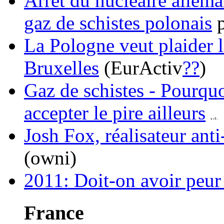
Arrêt du nucléaire allem
gaz de schistes polonais
p
La Pologne veut plaider l
Bruxelles
(EurActiv
?
?
)
Gaz de schistes - Pourquoi
accepter le pire ailleurs
Josh Fox, réalisateur anti
(owni)
2011: Doit-on avoir peur 
France