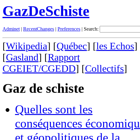
GazDeSchiste
Adminet
|
RecentChanges
|
Preferences
| Search:
[
Wikipedia
] [
Québec
] [
les Echos
]
[
Gasland
] [
Rapport
CGEIET/CGEDD
] [
Collectifs
]
Gaz de schiste
Quelles sont les
conséquences économiqu
et géopolitiques de la