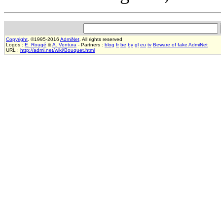
Copyright
. ©1995-2016
AdmiNet
. All rights reserved
Logos :
E. Rougé
&
A. Ventura
- Partners :
blog
fr
be
by
gl
eu
tv
Beware of fake AdmiNet
URL :
http://admi.net/wiki/Bouquet.html