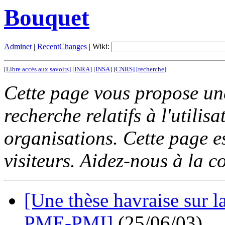
Bouquet
Adminet
|
RecentChanges
| Wiki:
[Libre accès aux savoirs]
[INRA]
[INSA]
[CNRS]
[recherche]
Cette page vous propose une
recherche relatifs à l'utili
organisations. Cette page es
visiteurs. Aidez-nous à la c
[Une thèse havraise sur l
PME-PMI]
(25/06/03)