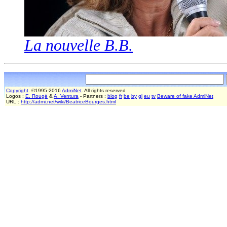
La nouvelle B.B.
Copyright
. ©1995-2016
AdmiNet
. All rights reserved
Logos :
E. Rougé
&
A. Ventura
- Partners :
blog
fr
be
by
gl
eu
tv
Beware of fake AdmiNet
URL :
http://admi.net/wiki/BeatriceBourges.html