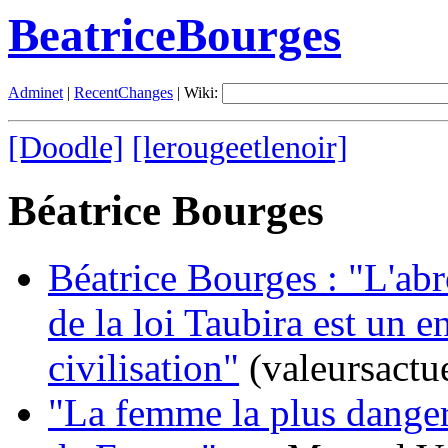
BeatriceBourges
Adminet
|
RecentChanges
| Wiki:
[Doodle]
[lerougeetlenoir]
Béatrice Bourges
Béatrice Bourges : "L'ab
de la loi Taubira est un e
civilisation"
(valeursactue
"La femme la plus dange