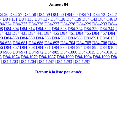
Année : 84
4-56
D84-57
D84-58
D84-59
D84-60
D84-69
D84-71
D84-72
D84-7
7
D84-131
D84-135
D84-137
D84-138
D84-139
D84-143
D84-146
D
84-224
D84-225
D84-226
D84-227
D84-228
D84-229
D84-233
D84-
98
D84-304
D84-314
D84-322
D84-323
D84-324
D84-329
D84-344
84-423
D84-431
D84-441
D84-455
D84-461
D84-465
D84-467
D84-
29
D84-558
D84-559
D84-568
D84-580
D84-588
D84-591
D84-613
84-678
D84-681
D84-686
D84-695
D84-704
D84-705
D84-706
D84-
56
D84-857
D84-868
D84-871
D84-886
D84-894
D84-895
D84-916
84-966
D84-971
D84-972
D84-985
D84-1000
D84-1015
D84-1016
D
3
D84-1074
D84-1079
D84-1087
D84-1090
D84-1094
D84-1099
D84
D84-1203
D84-1204
D84-1247
D84-1293
D84-1297
Retour à la liste par année