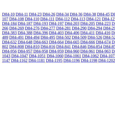
D84-10
D84-11
D84-23
D84-26
D84-34
D84-36
D84-38
D84-45
D8
107
D84-108
D84-110
D84-111
D84-112
D84-113
D84-121
D84-12
D84-184
D84-187
D84-193
D84-197
D84-203
D84-205
D84-223
D
266
D84-269
D84-276
D84-277
D84-281
D84-290
D84-294
D84-2
D84-383
D84-388
D84-396
D84-403
D84-406
D84-411
D84-416
D
489
D84-491
D84-494
D84-495
D84-502
D84-509
D84-526
D84-5
D84-632
D84-648
D84-663
D84-664
D84-665
D84-666
D84-674
D
802
D84-808
D84-810
D84-816
D84-841
D84-846
D84-854
D84-8
D84-956
D84-957
D84-958
D84-959
D84-960
D84-961
D84-963
D
1043
D84-1047
D84-1051
D84-1060
D84-1061
D84-1062
D84-107
1147
D84-1162
D84-1181
D84-1195
D84-1196
D84-1198
D84-1202