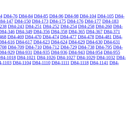
4
D84-76
D84-84
D84-85
D84-96
D84-98
D84-104
D84-105
D84-
84-147
D84-150
D84-173
D84-175
D84-176
D84-177
D84-183
238
D84-243
D84-251
D84-252
D84-254
D84-258
D84-260
D84-
D84-346
D84-349
D84-356
D84-358
D84-365
D84-367
D84-371
468
D84-469
D84-470
D84-474
D84-477
D84-478
D84-481
D84-
D84-616
D84-617
D84-623
D84-624
D84-629
D84-630
D84-631
708
D84-709
D84-710
D84-712
D84-729
D84-738
D84-795
D84-
D84-929
D84-931
D84-935
D84-936
D84-943
D84-954
D84-955
84-1018
D84-1021
D84-1026
D84-1027
D84-1029
D84-1032
D84-
-1103
D84-1104
D84-1110
D84-1111
D84-1118
D84-1141
D84-