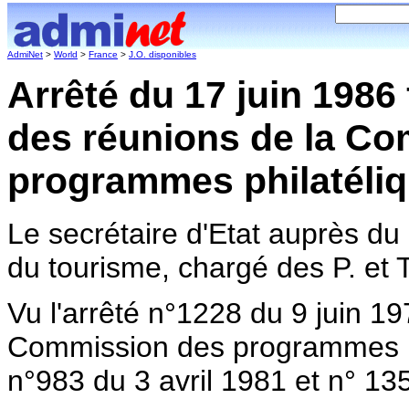
AdmiNet
>
World
>
France
>
J.O. disponibles
Arrêté du 17 juin 1986 
des réunions de la C
programmes philatéli
Le secrétaire d'Etat auprès du m
du tourisme, chargé des P. et T
Vu l'arrêté n°1228 du 9 juin 19
Commission des programmes phi
n°983 du 3 avril 1981 et n° 13