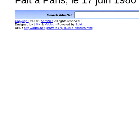
Fait à Paris, le 17 juin 1986
Search AdmiNet :
Copyright
. ©2001
AdmiNet
. All rights reserved
Designed by
Lili K
&
Veblog
- Powered by
Spirit
URL :
http://admi.net/jo/arrete17juin1986_timbres.html