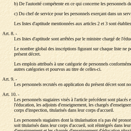
b) De l'autorité compétente en ce qui concerne les personnels dé
c) Du chef de service pour les personnels exerçant dans un servi
Les listes d'aptitude mentionnées aux articles 2 et 3 sont établie
Art. 8.
-
Les listes d'aptitude sont arrêtées par le ministre chargé de l'é
Le nombre global des inscriptions figurant sur chaque liste ne 
présent décret.
Les emplois attribués à une catégorie de personnels conformément 
autres catégories et pourvus au titre de celles-ci.
Art. 9.
-
Les personnels recrutés en application du présent décret sont no
Art. 10.
-
Les personnels stagiaires visés à l'article précédent sont placés
l'éducation, les adjoints d'enseignement, les chargés d'enseigne
corps d'inspection, titularisés dans leur corps d'accueil.
Les personnels stagiaires dont la titularisation n'a pas été pron
soit titularisés dans leur corps d'accueil, soit réintégrés dans 
d'enseignement et les chargés d'enseignement d'éducation physique