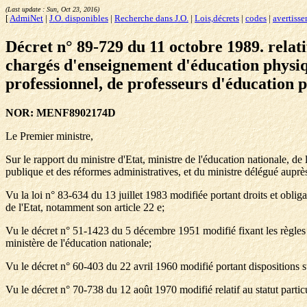
(Last update :
Sun, Oct 23, 2016
)
[
AdmiNet
|
J.O. disponibles
|
Recherche dans J.O.
|
Lois,décrets
|
codes
|
avertiss
Décret n° 89-729 du 11 octobre 1989. relati
chargés d'enseignement d'éducation physique
professionnel, de professeurs d'éducation p
NOR: MENF8902174D
Le Premier ministre,
Sur le rapport du ministre d'Etat, ministre de l'éducation nationale, de 
publique et des réformes administratives, et du ministre délégué auprè
Vu la loi n° 83-634 du 13 juillet 1983 modifiée portant droits et obliga
de l'Etat, notamment son article 22 e;
Vu le décret n° 51-1423 du 5 décembre 1951 modifié fixant les règles 
ministère de l'éducation nationale;
Vu le décret n° 60-403 du 22 avril 1960 modifié portant dispositions s
Vu le décret n° 70-738 du 12 août 1970 modifié relatif au statut particu