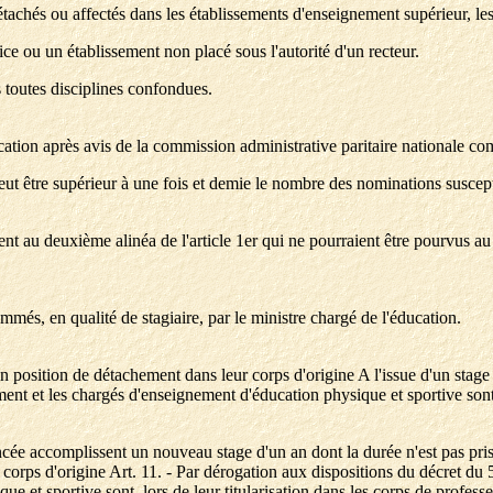
tachés ou affectés dans les établissements d'enseignement supérieur, les
ce ou un établissement non placé sous l'autorité d'un recteur.
s toutes disciplines confondues.
ducation après avis de la commission administrative paritaire nationale co
peut être supérieur à une fois et demie le nombre des nominations suscep
au deuxième alinéa de l'article 1er qui ne pourraient être pourvus au ti
mmés, en qualité de stagiaire, par le ministre chargé de l'éducation.
 en position de détachement dans leur corps d'origine A l'issue d'un stage
ment et les chargés d'enseignement d'éducation physique et sportive son
oncée accomplissent un nouveau stage d'un an dont la durée n'est pas pris
leur corps d'origine Art. 11. - Par dérogation aux dispositions du décret 
 et sportive sont, lors de leur titularisation dans les corps de professe