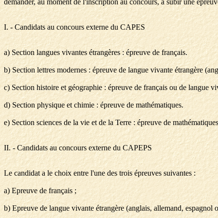
demander, au moment de l'inscription au concours, à subir une épreuv
I. - Candidats au concours externe du CAPES
a) Section langues vivantes étrangères : épreuve de français.
b) Section lettres modernes : épreuve de langue vivante étrangère (ang
c) Section histoire et géographie : épreuve de français ou de langue vi
d) Section physique et chimie : épreuve de mathématiques.
e) Section sciences de la vie et de la Terre : épreuve de mathématiques
II. - Candidats au concours externe du CAPEPS
Le candidat a le choix entre l'une des trois épreuves suivantes :
a) Epreuve de français ;
b) Epreuve de langue vivante étrangère (anglais, allemand, espagnol ou