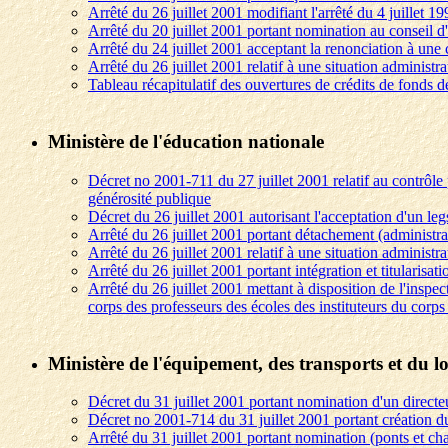
Arrêté du 26 juillet 2001 modifiant l'arrêté du 4 juillet 1
Arrêté du 20 juillet 2001 portant nomination au conseil d
Arrêté du 24 juillet 2001 acceptant la renonciation à une
Arrêté du 26 juillet 2001 relatif à une situation administra
Tableau récapitulatif des ouvertures de crédits de fonds 
Ministère de l'éducation nationale
Décret no 2001-711 du 27 juillet 2001 relatif au contrôle 
générosité publique
Décret du 26 juillet 2001 autorisant l'acceptation d'un leg
Arrêté du 26 juillet 2001 portant détachement (administrat
Arrêté du 26 juillet 2001 relatif à une situation administra
Arrêté du 26 juillet 2001 portant intégration et titularisat
Arrêté du 26 juillet 2001 mettant à disposition de l'insp
corps des professeurs des écoles des instituteurs du corps 
Ministère de l'équipement, des transports et du 
Décret du 31 juillet 2001 portant nomination d'un directeu
Décret no 2001-714 du 31 juillet 2001 portant création d
Arrêté du 31 juillet 2001 portant nomination (ponts et ch