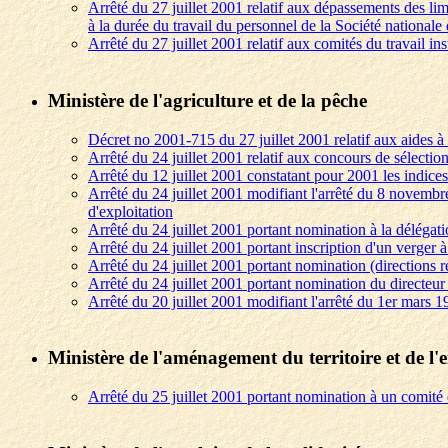
Arrêté du 27 juillet 2001 relatif aux dépassements des li
à la durée du travail du personnel de la Société nationale
Arrêté du 27 juillet 2001 relatif aux comités du travail in
Ministère de l'agriculture et de la pêche
Décret no 2001-715 du 27 juillet 2001 relatif aux aides à 
Arrêté du 24 juillet 2001 relatif aux concours de sélection
Arrêté du 12 juillet 2001 constatant pour 2001 les indices
Arrêté du 24 juillet 2001 modifiant l'arrêté du 8 novembre 
d'exploitation
Arrêté du 24 juillet 2001 portant nomination à la délégatio
Arrêté du 24 juillet 2001 portant inscription d'un verger 
Arrêté du 24 juillet 2001 portant nomination (directions rég
Arrêté du 24 juillet 2001 portant nomination du directeu
Arrêté du 20 juillet 2001 modifiant l'arrêté du 1er mars 19
Ministère de l'aménagement du territoire et de l
Arrêté du 25 juillet 2001 portant nomination à un comité