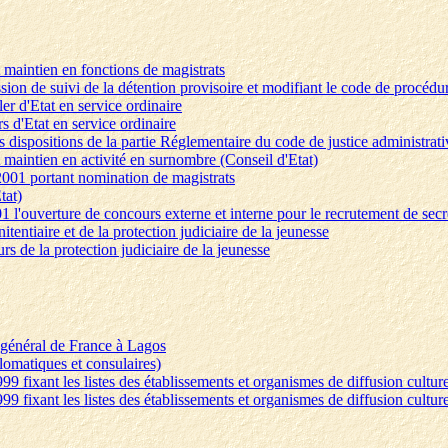
t maintien en fonctions de magistrats
sion de suivi de la détention provisoire et modifiant le code de procédu
er d'Etat en service ordinaire
s d'Etat en service ordinaire
 dispositions de la partie Réglementaire du code de justice administrati
et maintien en activité en surnombre (Conseil d'Etat)
 2001 portant nomination de magistrats
tat)
01 l'ouverture de concours externe et interne pour le recrutement de secré
itentiaire et de la protection judiciaire de la jeunesse
urs de la protection judiciaire de la jeunesse
 général de France à Lagos
lomatiques et consulaires)
999 fixant les listes des établissements et organismes de diffusion cultu
999 fixant les listes des établissements et organismes de diffusion cultu