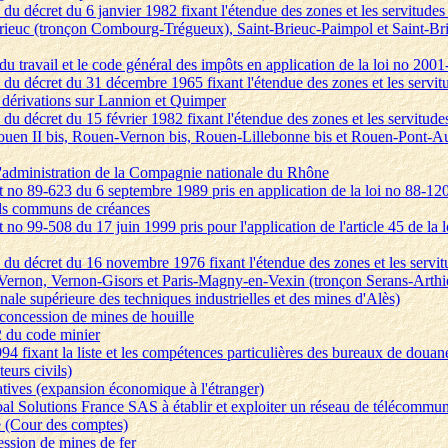
 du décret du 6 janvier 1982 fixant l'étendue des zones et les servitudes
Brieuc (tronçon Combourg-Trégueux), Saint-Brieuc-Paimpol et Saint-Brie
u travail et le code général des impôts en application de la loi no 2001
 du décret du 31 décembre 1965 fixant l'étendue des zones et les servitu
c dérivations sur Lannion et Quimper
 du décret du 15 février 1982 fixant l'étendue des zones et les servitude
s-Rouen II bis, Rouen-Vernon bis, Rouen-Lillebonne bis et Rouen-Pont-Au
 d'administration de la Compagnie nationale du Rhône
et no 89-623 du 6 septembre 1989 pris en application de la loi no 88-
onds communs de créances
t no 99-508 du 17 juin 1999 pris pour l'application de l'article 45 de 
s du décret du 16 novembre 1976 fixant l'étendue des zones et les servit
en-Vernon, Vernon-Gisors et Paris-Magny-en-Vexin (tronçon Serans-Arthi
nale supérieure des techniques industrielles et des mines d'Alès)
e concession de mines de houille
22 du code minier
994 fixant la liste et les compétences particulières des bureaux de douane
eurs civils)
tratives (expansion économique à l'étranger)
obal Solutions France SAS à établir et exploiter un réseau de télécommun
té (Cour des comptes)
ession de mines de fer