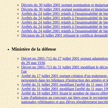
Décrets du 30 juillet 2001 portant nomination et titularis
Décrets du 30 juillet 2001 portant nomination et titularis
Arrêtés du 24 juillet 2001 relatifs à l'insaisissabilité de bi
Arrêtés du 24 juillet 2001 relatifs à l'insaisissabilité de bi
Arrêtés du 24 juillet 2001 relatifs à l'insaisissabilité de bi
Arrêtés du 24 juillet 2001 relatifs à l'insaisissabilité de bi
Arrêtés du 24 juillet 2001 relatifs à l'insaisissabilité de bi
Décision du 24 juillet 2001 refusant le certificat demandé
Ministère de la défense
Décret no 2001-712 du 27 juillet 2001 portant adaptation 
du 29 mai 1936
Décret no 2001-713 du 31 juillet 2001 modifiant le décret 
l'air
Arrêté du 17 juillet 2001 portant création d'un traitement
personnels dans les hôpitaux d'instruction des armées et
Arrêté du 31 juillet 2001 modifiant l'arrêté du 11 mars 19
Arrêté du 31 juillet 2001 modifiant l'arrêté du 11 mars 19
Arrêté du 18 juillet 2001 fixant le nombre de places offe
Liste d'admission au concours sur titres pour le recruteme
nationales vétérinaires et aux élèves régulièrement inscrit