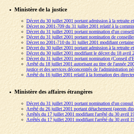
Ministère de la justice
Décret du 30 juillet 2001 portant admission à la retraite e
Décret no 2001-709 du 31 juillet 2001 relatif à la commis
Décret du 31 juillet 2001 portant nomination d'un conseill
Décret du 31 juillet 2001 portant nomination de conseiller
Décret no 2001-710 du 31 juillet 2001 modifiant certaines
Décret du 30 juillet 2001 portant admission à la retraite 
Décret du 30 juillet 2001 modifiant le décret du 18 avril
Décret du 31 juillet 2001 portant nomination (Conseil d'E
Arrêté du 18 juillet 2001 autorisant au titre de l'année 20
justice et des services déconcentrés de l'administration pén
Arrêté du 16 juillet 2001 relatif à la formation des directe
Ministère des affaires étrangères
Décret du 31 juillet 2001 portant nomination d'un consul
Arrêté du 26 juillet 2001 portant détachement (agents dip
Arrêtés du 17 juillet 2001 modifiant l'arrêté du 30 avril 1
Arrêtés du 17 juillet 2001 modifiant l'arrêté du 30 avril 1