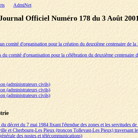
ets
AdmiNet
Journal Officiel Numéro 178 du 3 Août 200
'un comité d'organisation pour la création du deuxième centenaire de l
s du comité d'organisation pour la célébration du deuxième centenaire 
ion (administrateurs civils)
ion (administrateurs civils)
ion (administrateurs civils)
trie
 du décret du 7 mai 1984 fixant l'étendue des zones et les servitudes de 
ville et Cherbourg-Les Pieux (tronçon Tollevast-Les Pieux) traversant 
 générale des postes et télécommunications)