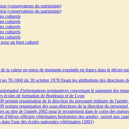
ation (conservateurs du patrimoine)
ation (conservateurs du patrimoine)
ens culturels
ens culturels
ens culturels
ens culturels
ens culturels
 pour un bien culturel
de la valeur en euros de montants exprimés en francs dans le décret sur 
no 78-1060 du 30 octobre 1978 fixant les attributions des directions du 
 automatisé d'informations nominatives concernant le paiement des repas, 
 les écoles de formation de Bordeaux et de Lyon
99 portant organisation de la direction du personnel militaire de l'armée 
99 portant organisation des sous-directions de la direction du personnel m
rtes au titre de l'année 2002 pour le recrutement dans le corps des majo
nt d'élèves officiers vétérinaires biologistes des armées, ouvert aux cand
s dans l'une des écoles nationales vétérinaires (2001)