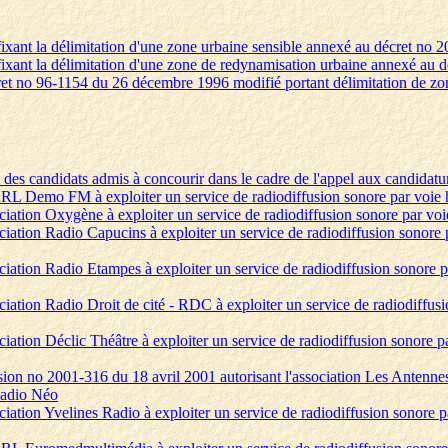
fixant la délimitation d'une zone urbaine sensible annexé au décret no
 fixant la délimitation d'une zone de redynamisation urbaine annexé au
ret no 96-1154 du 26 décembre 1996 modifié portant délimitation de z
ste des candidats admis à concourir dans le cadre de l'appel aux candid
RL Demo FM à exploiter un service de radiodiffusion sonore par voie he
ciation Oxygène à exploiter un service de radiodiffusion sonore par voi
ciation Radio Capucins à exploiter un service de radiodiffusion sonore
ciation Radio Etampes à exploiter un service de radiodiffusion sonore p
ciation Radio Droit de cité - RDC à exploiter un service de radiodiffus
iation Déclic Théâtre à exploiter un service de radiodiffusion sonore pa
ion no 2001-316 du 18 avril 2001 autorisant l'association Les Antennes 
 Radio Néo
ciation Yvelines Radio à exploiter un service de radiodiffusion sonore pa