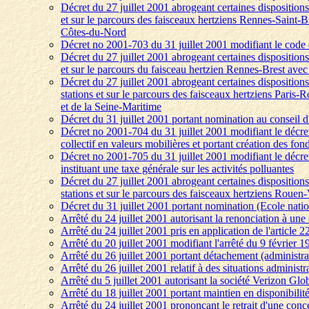
Décret du 27 juillet 2001 abrogeant certaines dispositions
et sur le parcours des faisceaux hertziens Rennes-Saint-
Côtes-du-Nord
Décret no 2001-703 du 31 juillet 2001 modifiant le code d
Décret du 27 juillet 2001 abrogeant certaines dispositions
et sur le parcours du faisceau hertzien Rennes-Brest ave
Décret du 27 juillet 2001 abrogeant certaines dispositions
stations et sur le parcours des faisceaux hertziens Pari
et de la Seine-Maritime
Décret du 31 juillet 2001 portant nomination au conseil
Décret no 2001-704 du 31 juillet 2001 modifiant le décr
collectif en valeurs mobilières et portant création des f
Décret no 2001-705 du 31 juillet 2001 modifiant le décre
instituant une taxe générale sur les activités polluantes
Décret du 27 juillet 2001 abrogeant certaines disposition
stations et sur le parcours des faisceaux hertziens Rou
Décret du 31 juillet 2001 portant nomination (Ecole natio
Arrêté du 24 juillet 2001 autorisant la renonciation à un
Arrêté du 24 juillet 2001 pris en application de l'article 
Arrêté du 20 juillet 2001 modifiant l'arrêté du 9 février 1
Arrêté du 26 juillet 2001 portant détachement (administrat
Arrêté du 26 juillet 2001 relatif à des situations adminis
Arrêté du 5 juillet 2001 autorisant la société Verizon Gl
Arrêté du 18 juillet 2001 portant maintien en disponibili
Arrêté du 24 juillet 2001 prononçant le retrait d'une conc