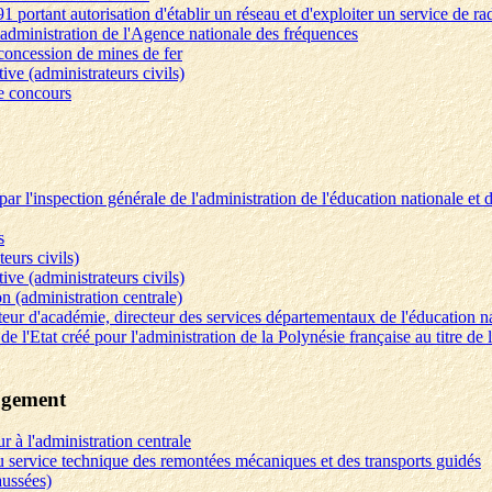
991 portant autorisation d'établir un réseau et d'exploiter un service de r
'administration de l'Agence nationale des fréquences
 concession de mines de fer
tive (administrateurs civils)
de concours
par l'inspection générale de l'administration de l'éducation nationale et
s
eurs civils)
tive (administrateurs civils)
ion (administration centrale)
ecteur d'académie, directeur des services départementaux de l'éducation
de l'Etat créé pour l'administration de la Polynésie française au titre de
logement
r à l'administration centrale
u service technique des remontées mécaniques et des transports guidés
aussées)