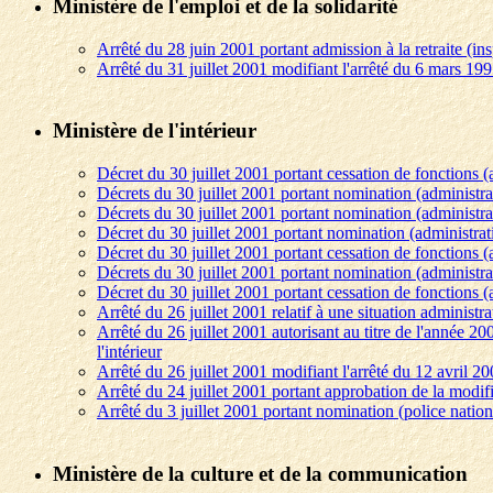
Ministère de l'emploi et de la solidarité
Arrêté du 28 juin 2001 portant admission à la retraite (ins
Arrêté du 31 juillet 2001 modifiant l'arrêté du 6 mars 1997
Ministère de l'intérieur
Décret du 30 juillet 2001 portant cessation de fonctions (
Décrets du 30 juillet 2001 portant nomination (administra
Décrets du 30 juillet 2001 portant nomination (administra
Décret du 30 juillet 2001 portant nomination (administrat
Décret du 30 juillet 2001 portant cessation de fonctions (
Décrets du 30 juillet 2001 portant nomination (administra
Décret du 30 juillet 2001 portant cessation de fonctions (
Arrêté du 26 juillet 2001 relatif à une situation administra
Arrêté du 26 juillet 2001 autorisant au titre de l'année 2
l'intérieur
Arrêté du 26 juillet 2001 modifiant l'arrêté du 12 avril 20
Arrêté du 24 juillet 2001 portant approbation de la modific
Arrêté du 3 juillet 2001 portant nomination (police nation
Ministère de la culture et de la communication