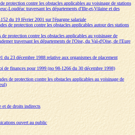
 de protection contre les obstacles applicables au voisinage de stations
uc-Loudéac traversant les départements d'Ille-et-Vilaine et des
-152 du 19 février 2001 sur l'épargne salariale
des de protection contre les obstacles applicables autour des stations
s de protection contre les obstacles applicables au voisinage de
demer traversant les départements de l'Oise, du Val-d'Oise, de l'Eure
1201 du 23 décembre 1988 relative aux organismes de placement
la loi de finances pour 1999 (no 98-1266 du 30 décembre 1998)
udes de protection contre les obstacles applicables au voisinage de
eul)
 et de droits indirects
ications ouvert au public