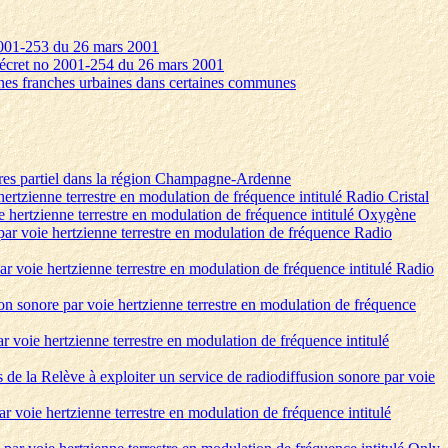
 2001-253 du 26 mars 2001
 décret no 2001-254 du 26 mars 2001
ones franches urbaines dans certaines communes
atures partiel dans la région Champagne-Ardenne
rtzienne terrestre en modulation de fréquence intitulé Radio Cristal
e hertzienne terrestre en modulation de fréquence intitulé Oxygène
 par voie hertzienne terrestre en modulation de fréquence Radio
ar voie hertzienne terrestre en modulation de fréquence intitulé Radio
ion sonore par voie hertzienne terrestre en modulation de fréquence
r voie hertzienne terrestre en modulation de fréquence intitulé
de la Relève à exploiter un service de radiodiffusion sonore par voie
r voie hertzienne terrestre en modulation de fréquence intitulé