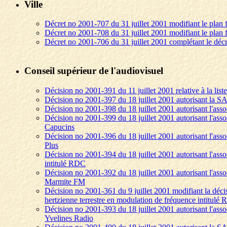
Ville
Décret no 2001-707 du 31 juillet 2001 modifiant le plan 
Décret no 2001-708 du 31 juillet 2001 modifiant le plan
Décret no 2001-706 du 31 juillet 2001 complétant le déc
Conseil supérieur de l'audiovisuel
Décision no 2001-391 du 11 juillet 2001 relative à la li
Décision no 2001-397 du 18 juillet 2001 autorisant la SA
Décision no 2001-398 du 18 juillet 2001 autorisant l'asso
Décision no 2001-399 du 18 juillet 2001 autorisant l'asso
Capucins
Décision no 2001-396 du 18 juillet 2001 autorisant l'asso
Plus
Décision no 2001-394 du 18 juillet 2001 autorisant l'asso
intitulé RDC
Décision no 2001-392 du 18 juillet 2001 autorisant l'assoc
Marmite FM
Décision no 2001-361 du 9 juillet 2001 modifiant la décis
hertzienne terrestre en modulation de fréquence intitulé
Décision no 2001-393 du 18 juillet 2001 autorisant l'asso
Yvelines Radio