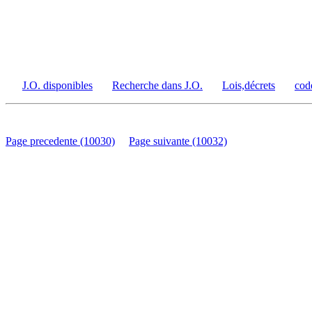
J.O. disponibles
Recherche dans J.O.
Lois,décrets
cod
Page precedente (10030)
Page suivante (10032)