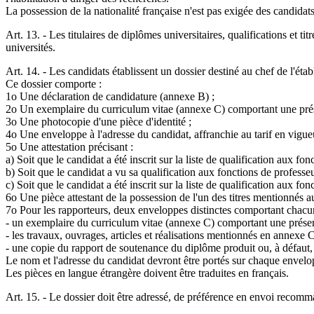
La possession de la nationalité française n'est pas exigée des candidats
Art. 13. - Les titulaires de diplômes universitaires, qualifications et t
universités.
Art. 14. - Les candidats établissent un dossier destiné au chef de l'étab
Ce dossier comporte :
1o Une déclaration de candidature (annexe B) ;
2o Un exemplaire du curriculum vitae (annexe C) comportant une présen
3o Une photocopie d'une pièce d'identité ;
4o Une enveloppe à l'adresse du candidat, affranchie au tarif en vigue
5o Une attestation précisant :
a) Soit que le candidat a été inscrit sur la liste de qualification aux f
b) Soit que le candidat a vu sa qualification aux fonctions de professe
c) Soit que le candidat a été inscrit sur la liste de qualification aux f
6o Une pièce attestant de la possession de l'un des titres mentionnés au
7o Pour les rapporteurs, deux enveloppes distinctes comportant chacu
- un exemplaire du curriculum vitae (annexe C) comportant une présenta
- les travaux, ouvrages, articles et réalisations mentionnés en annexe C
- une copie du rapport de soutenance du diplôme produit ou, à défaut, u
Le nom et l'adresse du candidat devront être portés sur chaque envelopp
Les pièces en langue étrangère doivent être traduites en français.
Art. 15. - Le dossier doit être adressé, de préférence en envoi recomm