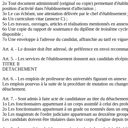
2o Tout document administratif (original ou copie) permettant d'établir 
position d'activité dans l'établissement d'affectation ;
3o Le cas échéant, une attestation délivrée par le chef d'établissement j
4o Un curriculum vitae (annexe C) ;
5o Les travaux, ouvrages, articles et réalisations mentionnés en annex
6o Une copie du rapport de soutenance du diplôme de troisième cycle dé
disponible ;
7o Une enveloppe à l'adresse du candidat, affranchie au tarif en vigue
Art. 4. - Le dossier doit être adressé, de préférence en envoi recomman
Art. 5. - Les services de l'établissement donnent aux candidats récépis
TITRE II
DETACHEMENT
Art. 6. - Les emplois de professeur des universités figurant en annexe
Les emplois pourvus à la suite de la procédure de mutation ou changemen
détachement.
Art. 7. - Sont admis à faire acte de candidature au titre du détachement
1o Les fonctionnaires appartenant à un corps assimilé à celui des prof
2o Les fonctionnaires appartenant à un grade ou nommés dans un emploi 
3o Les magistrats de l'ordre judiciaire appartenant au deuxième group
Les candidats doivent être titulaires dans leur corps d'origine depuis t