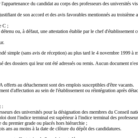
l'appartenance du candidat au corps des professeurs des universités visé à
ustifiant de son accord et des avis favorables mentionnés au troisième ali
e C ;
tenu ou, à défaut, une attestation établie par le chef d'établissement c
ur.
dé simple (sans avis de réception) au plus tard le 4 novembre 1999 à min
sé des dossiers qui leur ont été adressés ou remis. Aucun document n'est
 A offerts au détachement sont des emplois susceptibles d'être vacants.
t d'affectation au sein de l'établissement ou réintégration après détache
 :
esseurs des universités pour la désignation des membres du Conseil natio
dont l'indice terminal est supérieur à l'indice terminal des professeurs
e du premier grade ou placés hors hiérarchie ;
rois ans au moins à la date de clôture du dépôt des candidatures.