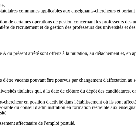
ie,
statutaires communes applicables aux enseignants-chercheurs et portant s
ion de certaines opérations de gestion concernant les professeurs des uni
ère de recrutement et de gestion des professeurs des universités et des
e A du présent arrêté sont offerts à la mutation, au détachement et, en ap
les d'être vacants pouvant être pourvus par changement d'affectation au 
versités titulaires qui, à la date de clôture du dépôt des candidatures,
gnant-chercheur en position d'activité dans l'établissement où ils sont a
avorable du conseil d'administration en formation restreinte aux enseigna
sité.
issement affectataire de l'emploi postulé.