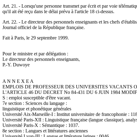
Art. 21. - Lorsqu'une personne transmet par écrit et par voie télémati
qu'il ait été reçu dans le délai prévu à l'article 18 ci-dessus.
Art. 22. - Le directeur des personnels enseignants et les chefs d'établ
Journal officiel de la République française.
Fait à Paris, le 29 septembre 1999.
Pour le ministre et par délégation :
Le directeur des personnels enseignants,
P.-Y. Duwoye
A N N E X E A
EMPLOIS DE PROFESSEUR DES UNIVERSITES VACANTS OU
L'ARTICLE 46 DU DECRET No 84-431 DU 6 JUIN 1984 MOD
S : emploi susceptible d'être vacant.
7e section : Sciences du langage :
linguistique et phonétique générales
Université Aix-Marseille-I : Institut universitaire de francophonie : 11
Université Paris-XII : Linguistique française (langue classique), analy
Université Paris-X : Sémantique : 1037.
8e section : Langues et littératures anciennes
Université Lyon-III : Langue et littérature latines : 0046.