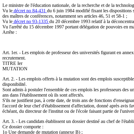
Le ministre de l'éducation nationale, de la recherche et de la technolog
Vu le
décret no 84-431
du 6 juin 1984 modifié fixant les dispositions 
des maîtres de conférences, notamment ses articles 46, 51 et 58-1 ;
Vu le
décret no 93-1335
du 20 décembre 1993 relatif à la déconcentrat
Vu l'arrêté du 15 décembre 1997 portant délégation de pouvoirs en mati
Arrête :
Art. 1er. - Les emplois de professeur des universités figurant en annex
recrutement.
TITRE Ier
MUTATION
Art. 2. - Les emplois offerts à la mutation sont des emplois susceptib
disponibilité.
Sont admis à postuler l'ensemble de ces emplois les professeurs des uni
ans dans l'établissement où ils sont affectés.
S'ils ne justifient pas, à cette date, de trois ans de fonctions d'ensei
l'accord de leur chef d'établissement d'affectation, donné après avis f
échéant, du directeur de l'institut ou de l'école faisant partie de l'univer
Art. 3. - Les candidats établissent un dossier destiné au chef de l'établ
Ce dossier comporte :
1o Une demande de mutation (annexe B) ;