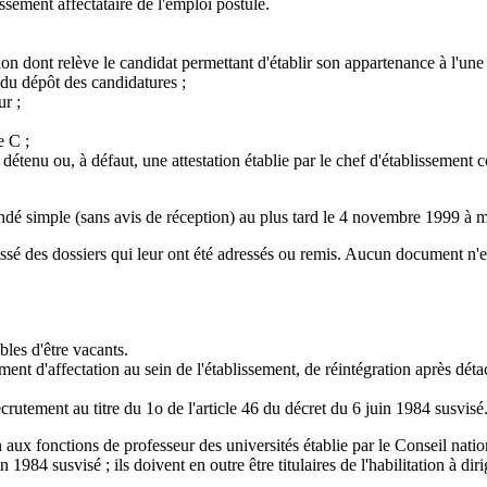
issement affectataire de l'emploi postulé.
on dont relève le candidat permettant d'établir son appartenance à l'une de
 du dépôt des candidatures ;
ur ;
e C ;
tenu ou, à défaut, une attestation établie par le chef d'établissement c
dé simple (sans avis de réception) au plus tard le 4 novembre 1999 à min
ssé des dossiers qui leur ont été adressés ou remis. Aucun document n'est
bles d'être vacants.
nt d'affectation au sein de l'établissement, de réintégration après dét
crutement au titre du 1o de l'article 46 du décret du 6 juin 1984 susvisé
ion aux fonctions de professeur des universités établie par le Conseil nati
1984 susvisé ; ils doivent en outre être titulaires de l'habilitation à di