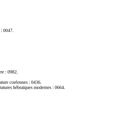
 : 0047.
re : 0982.
érature coréennes : 0436.
ttératures hébraïques modernes : 0664.