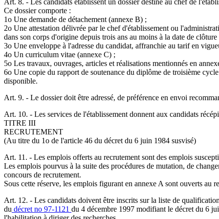
Art. 8. - Les candidats établissent un dossier destiné au chef de l'établ
Ce dossier comporte :
1o Une demande de détachement (annexe B) ;
2o Une attestation délivrée par le chef d'établissement ou l'administrati
dans son corps d'origine depuis trois ans au moins à la date de clôture
3o Une enveloppe à l'adresse du candidat, affranchie au tarif en vigue
4o Un curriculum vitae (annexe C) ;
5o Les travaux, ouvrages, articles et réalisations mentionnés en annex
6o Une copie du rapport de soutenance du diplôme de troisième cycle dé
disponible.
Art. 9. - Le dossier doit être adressé, de préférence en envoi recomman
Art. 10. - Les services de l'établissement donnent aux candidats récépi
TITRE III
RECRUTEMENT
(Au titre du 1o de l'article 46 du décret du 6 juin 1984 susvisé)
Art. 11. - Les emplois offerts au recrutement sont des emplois suscepti
Les emplois pourvus à la suite des procédures de mutation, de changeme
concours de recrutement.
Sous cette réserve, les emplois figurant en annexe A sont ouverts au re
Art. 12. - Les candidats doivent être inscrits sur la liste de qualificat
du
décret no 97-1121
du 4 décembre 1997 modifiant le décret du 6 juin 
l'habilitation à diriger des recherches.