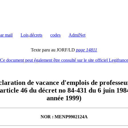
par mail
Lois,décrets
codes
AdmiNet
Texte paru au JORF/LD
page 14811
Ce document peut également être consulté sur le site officiel Legifranc
aration de vacance d'emplois de professeur 
'article 46 du décret no 84-431 du 6 juin 198
année 1999)
NOR : MENP9902124A