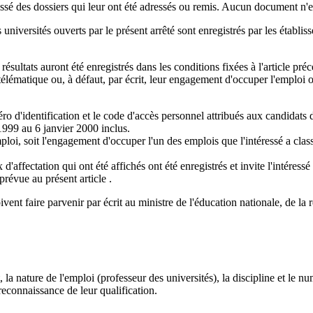
ssé des dossiers qui leur ont été adressés ou remis. Aucun document n'est
 universités ouverts par le présent arrêté sont enregistrés par les étab
ésultats auront été enregistrés dans les conditions fixées à l'article préc
 télématique ou, à défaut, par écrit, leur engagement d'occuper l'emploi 
ro d'identification et le code d'accès personnel attribués aux candidats do
 1999 au 6 janvier 2000 inclus.
emploi, soit l'engagement d'occuper l'un des emplois que l'intéressé a cla
affectation qui ont été affichés ont été enregistrés et invite l'intéress
prévue au présent article .
doivent faire parvenir par écrit au ministre de l'éducation nationale, de l
 la nature de l'emploi (professeur des universités), la discipline et le n
reconnaissance de leur qualification.