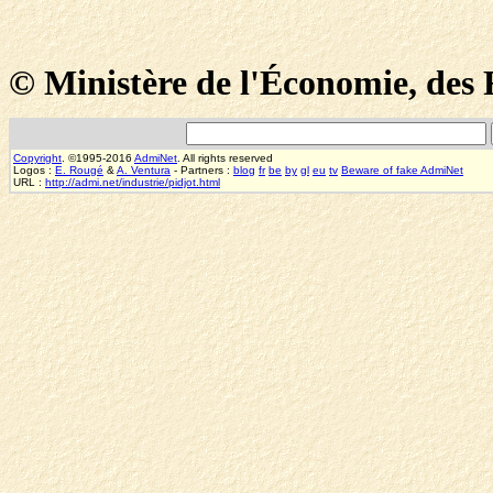
© Ministère de l'Économie, des F
Copyright
. ©1995-2016
AdmiNet
. All rights reserved
Logos :
E. Rougé
&
A. Ventura
- Partners :
blog
fr
be
by
gl
eu
tv
Beware of fake AdmiNet
URL :
http://admi.net/industrie/pidjot.html