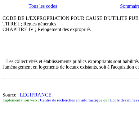
Tous les codes
Sommaire
CODE DE L'EXPROPRIATION POUR CAUSE D'UTILITE PUBLIQUE. (P
TITRE I ; Règles générales
CHAPITRE IV ; Relogement des expropriés
Les collectivités et établissements publics expropriants sont habilités à
l'aménagement en logements de locaux existants, soit à l'acquisition e
Source :
LEGIFRANCE
Implémentation web :
Centre de recherches en informatique
de l'
Ecole des mines 